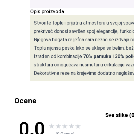
Opis proizvoda
Stvorite toplu i prijatnu atmosferu u svojoj spa
prekrivač donosi savršen spoj elegancije, funkcio
Njegova bogata reljefna šara nežno se izdvaja na 
Topla nijansa peska lako se uklapa sa belim, bež,
Izrađen od kombinacije
70% pamuka i 30% poli
struktura omogućava nesmetanu cirkulaciju vazduh
Dekorativne rese na krajevima dodatno naglašavaj
Ocene
Sve slike (
0.0
★
★
★
★
★