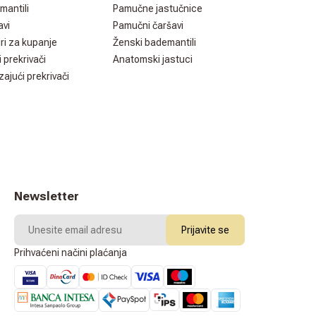
mantili
Pamučne jastučnice
avi
Pamučni čaršavi
ri za kupanje
Ženski bademantili
i prekrivači
Anatomski jastuci
zajući prekrivači
Newsletter
Prijavite se
Prihvaćeni načini plaćanja