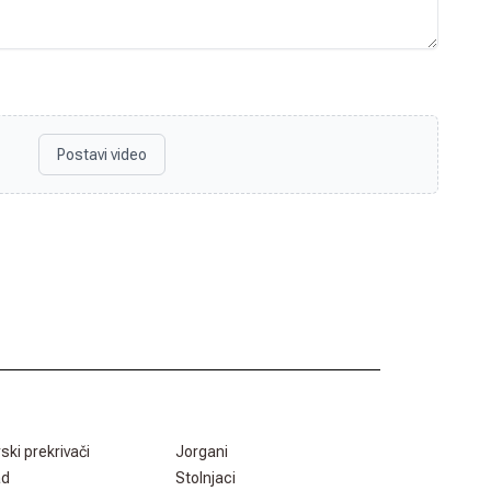
Postavi video
rski prekrivači
Jorgani
ad
Stolnjaci