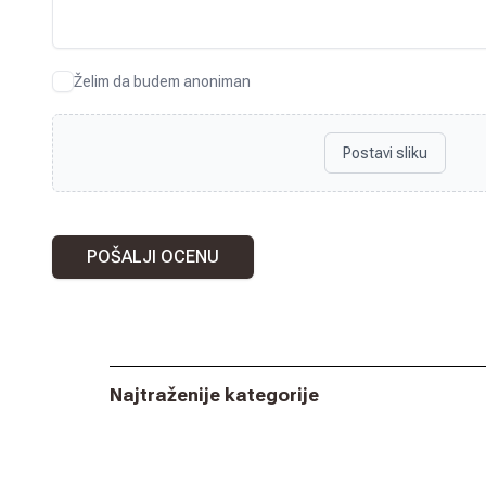
Želim da budem anoniman
Postavi sliku
POŠALJI OCENU
Najtraženije kategorije