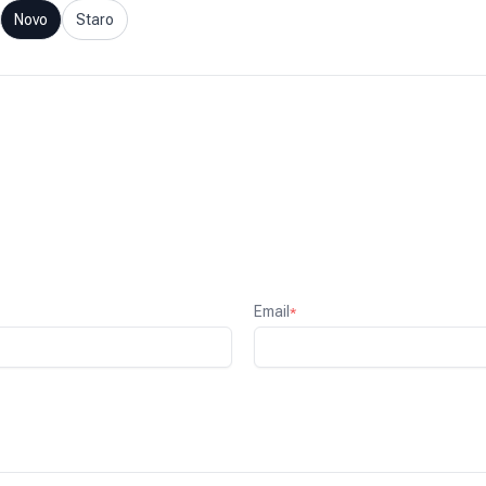
Novo
Staro
Email
*