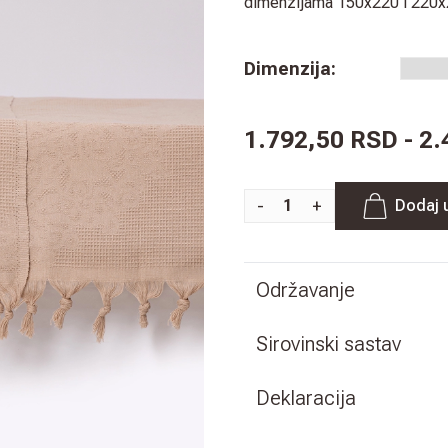
dimenzijama 150x220 i 220x24
Dimenzija
:
1.792,50 RSD - 2
-
+
Dodaj 
Održavanje
Sirovinski sastav
Deklaracija