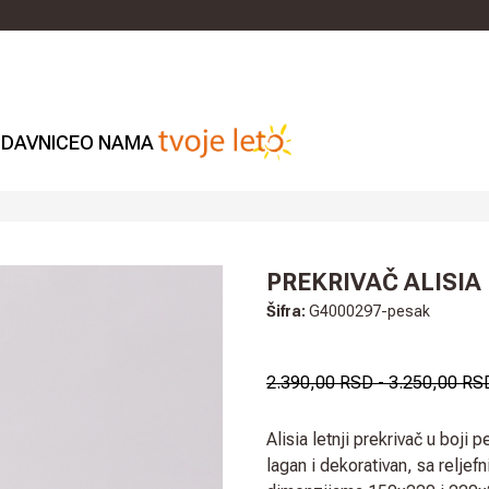
DAVNICE
O NAMA
PREKRIVAČ ALISIA
Šifra:
G4000297-pesak
2.390,00 RSD
-
3.250,00 RS
Alisia letnji prekrivač u boj
lagan i dekorativan, sa relje