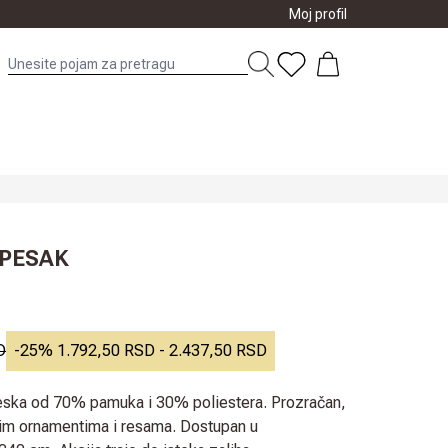
Moj profil
 PESAK
D
-
25
%
1.792,50 RSD
-
2.437,50 RSD
i peska od 70% pamuka i 30% poliestera. Prozračan,
fnim ornamentima i resama. Dostupan u