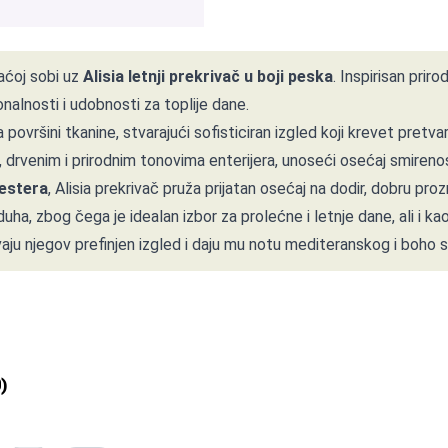
vaćoj sobi uz
Alisia letnji prekrivač u boji peska
. Inspirisan pri
nalnosti i udobnosti za toplije dane.
površini tkanine, stvarajući sofisticiran izgled koji krevet pretva
 drvenim i prirodnim tonovima enterijera, unoseći osećaj smirenost
estera
, Alisia prekrivač pruža prijatan osećaj na dodir, dobru pr
a, zbog čega je idealan izbor za prolećne i letnje dane, ali i ka
u njegov prefinjen izgled i daju mu notu mediteranskog i boho st
0
)