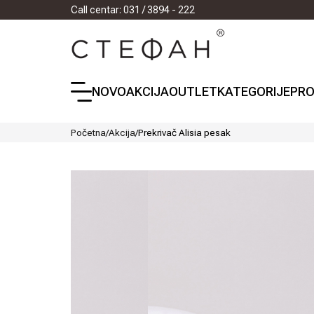
Call centar: 031 / 3894 - 222
NOVO
AKCIJA
OUTLET
KATEGORIJE
PRO
Početna
/
Akcija
/
Prekrivač Alisia pesak