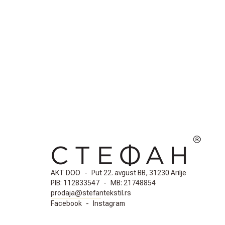
AKT DOO
-
Put 22. avgust BB, 31230 Arilje
PIB:
112833547
-
MB:
21748854
prodaja@stefantekstil.rs
Facebook
-
Instagram