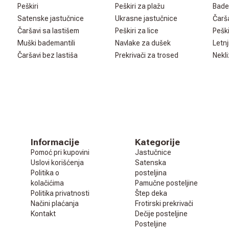
Peškiri
Peškiri za plažu
Bade
Satenske jastučnice
Ukrasne jastučnice
Čarš
Čaršavi sa lastišem
Peškiri za lice
Peški
Muški bademantili
Navlake za dušek
Letnj
Čaršavi bez lastiša
Prekrivači za trosed
Nekli
Informacije
Kategorije
Pomoć pri kupovini
Jastučnice
Uslovi korišćenja
Satenska
Politika o
posteljina
kolačićima
Pamučne posteljine
Politika privatnosti
Štep deka
Načini plaćanja
Frotirski prekrivači
Kontakt
Dečije posteljine
Posteljine