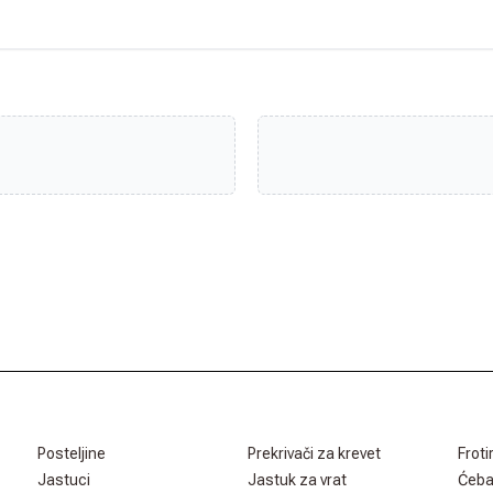
Posteljine
Prekrivači za krevet
Froti
Jastuci
Jastuk za vrat
Ćeb