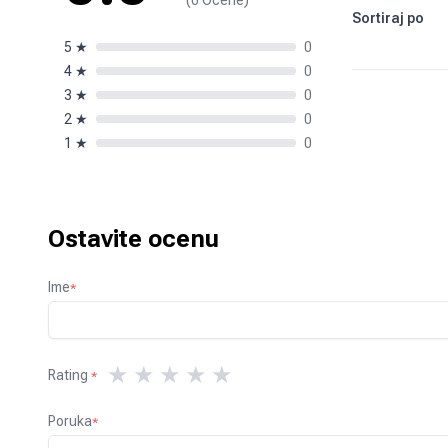
(0 Ocene)
Sortiraj po
5
★
0
4
★
0
3
★
0
2
★
0
1
★
0
Ostavite ocenu
Ime
*
★
★
★
★
★
Rating
*
Poruka
*