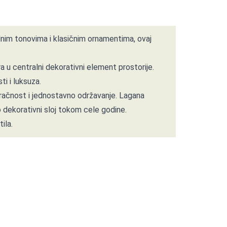
rodnim tonovima i klasičnim ornamentima, ovaj
ra u centralni dekorativni element prostorije.
i i luksuza.
ozračnost i jednostavno održavanje. Lagana
o dekorativni sloj tokom cele godine.
ila.