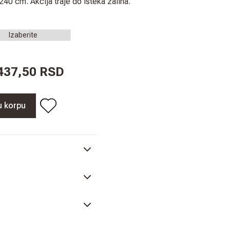
0 cm. Akcija traje do isteka zaliha.
.437,50 RSD
u korpu