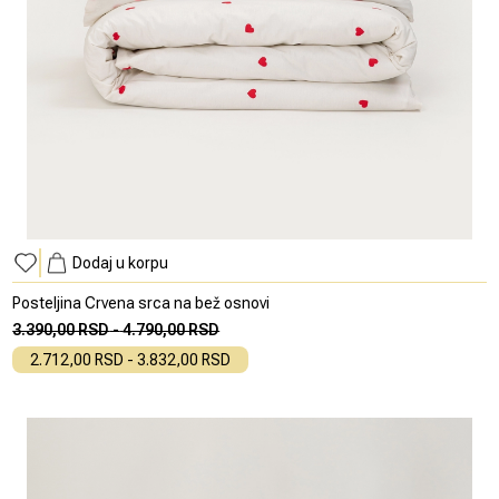
Dodaj u korpu
Posteljina Crvena srca na bež osnovi
3.390,00 RSD
-
4.790,00 RSD
2.712,00 RSD
-
3.832,00 RSD