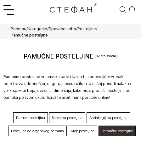
Početna
/
Kategorije
/
Spavaća soba
/
Posteljine
/
Pamučne posteljine
PAMUČNE POSTELJINE
(
32
proizvoda)
Pamučne posteljine
vrhunske izrade i kvaliteta zadovoljiće sve vaše
potrebe za udobnošću, dugotrajnošću i stilom. U našoj ponudi nalazi se
veliki spektar boja, dezena i dimenzija, kako biste pronašli posteljinu od
pamuka po svom ukusu. Istražite asortiman i poručite online!
Damast posteljina
Satenska posteljina
Antialergijska posteljina
Posteljina od organskog pamuka
Krep posteljina
Pamučne posteljine