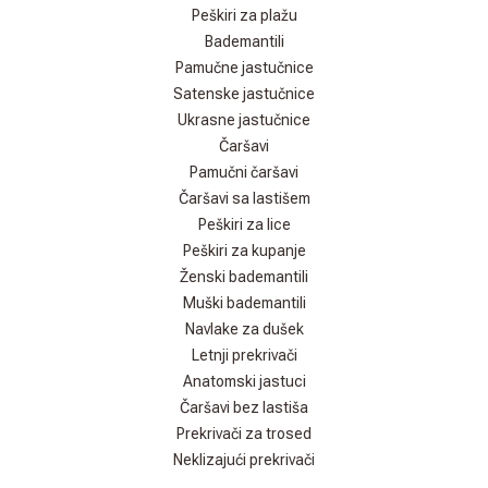
Peškiri za plažu
Bademantili
Pamučne jastučnice
Satenske jastučnice
Ukrasne jastučnice
Čaršavi
Pamučni čaršavi
Čaršavi sa lastišem
Peškiri za lice
Peškiri za kupanje
Ženski bademantili
Muški bademantili
Navlake za dušek
Letnji prekrivači
Anatomski jastuci
Čaršavi bez lastiša
Prekrivači za trosed
Neklizajući prekrivači