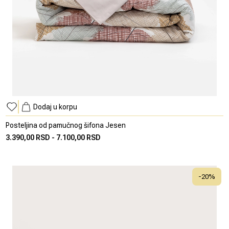
Dodaj u korpu
Posteljina od pamučnog šifona Jesen
3.390,00 RSD
-
7.100,00 RSD
-
20
%