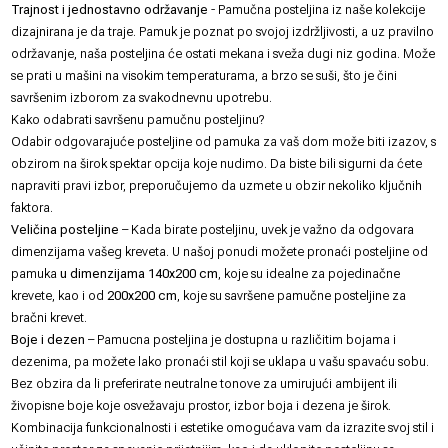
Trajnost i jednostavno održavanje
- Pamučna posteljina iz naše kolekcije
dizajnirana je da traje. Pamuk je poznat po svojoj izdržljivosti, a uz pravilno
održavanje, naša posteljina će ostati mekana i sveža dugi niz godina. Može
se prati u mašini na visokim temperaturama, a brzo se suši, što je čini
savršenim izborom za svakodnevnu upotrebu.
Kako odabrati savršenu pamučnu posteljinu?
Odabir odgovarajuće posteljine od pamuka za vaš dom može biti izazov, s
obzirom na širok spektar opcija koje nudimo. Da biste bili sigurni da ćete
napraviti pravi izbor, preporučujemo da uzmete u obzir nekoliko ključnih
faktora.
Veličina posteljine
– Kada birate posteljinu, uvek je važno da odgovara
dimenzijama vašeg kreveta. U našoj ponudi možete pronaći posteljine od
pamuka
u dimenzijama 140x200
cm
, koje su idealne za pojedinačne
krevete, kao i od
200x200 cm
, koje su savršene pamučne posteljine za
bračni krevet.
Boje i dezen
– Pamucna posteljina je dostupna u različitim bojama i
dezenima, pa možete lako pronaći stil koji se uklapa u vašu spavaću sobu.
Bez obzira da li preferirate neutralne tonove za umirujući ambijent ili
živopisne boje koje osvežavaju prostor, izbor boja i dezena je širok.
Kombinacija funkcionalnosti i estetike omogućava vam da izrazite svoj stil i