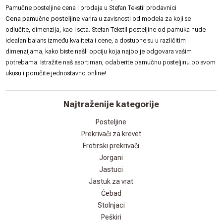
Pamučne posteljine cena i prodaja u Stefan Tekstil prodavnici
Cena pamučne posteljine
varira u zavisnosti od modela za koji se
odlučite, dimenzija, kao i seta.
Stefan Tekstil
posteljine od pamuka nude
idealan balans između kvaliteta i cene, a dostupne su u različitim
dimenzijama, kako biste našli opciju koja najbolje odgovara vašim
potrebama. Istražite naš asortiman, odaberite pamučnu posteljinu po svom
ukusu i poručite jednostavno online!
Najtraženije kategorije
Posteljine
Prekrivači za krevet
Frotirski prekrivači
Jorgani
Jastuci
Jastuk za vrat
Ćebad
Stolnjaci
Peškiri