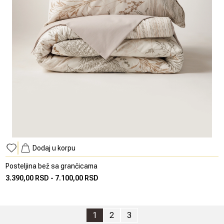
Dodaj u korpu
Posteljina bež sa grančicama
3.390,00 RSD
-
7.100,00 RSD
1
2
3