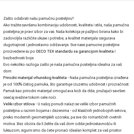
Zašto odabrati našu pamučnu posteljinu?
Ako tražite savršenu kombinaciju udobnosti, kvaliteta i stila, naša pamučna
posteljina je pravi izbor za vas. Naša kolekcija je pažljivo birana kako bi
zadovoljila različite ukuse i potrebe, a kvalitet materijala osigurava
dugotrajnost i jednostavno održavanje. Sve nase pamucne
posteljine
proizvedene su po
OECO TEX standardu sa garancijom kvaliteta
I
bezbednosti boje.
Evo nekoliko razloga zašto je naša pamučna posteljina idealna za vaš
dom:
Prirodni materijal vrhunskog kvaliteta
- Naša pamučna posteljina izrađena
je od 100% čistog pamuka, što garantuje izuzetnu udobnost i prozračnost.
Pamuk kao prirodni materijal omogućava koži da diše, pružajući savršen
osećaj svežine tokom cele noći.
Veliki izbor stilova
- U našoj ponudi nalazi se veliki izbor pamučnih
posteljina u raznim bojama i dezenima - od klasičnih jednobojnih setova,
preko modernih geometrijskih uzoraka, pa sve do romantičnih cvetnih
motiva. Bez obzira da li želite da vaš dom odiše jednostavnošću ili
luksuzom, sigurni smo da ćete pronaći idealan komplet za vaš prostor.