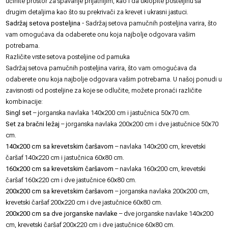
učinite prostor za spavanje prijatnijim, kao i da uklopite posteljinu sa
drugim detaljima kao što su
prekrivači za krevet
i
ukrasni jastuci
.
Sadržaj setova posteljina
- Sadržaj setova pamučnih posteljina varira, što
vam omogućava da odaberete onu koja najbolje odgovara vašim
potrebama.
Različite vrste setova posteljine od pamuka
Sadržaj setova pamučnih posteljina varira, što vam omogućava da
odaberete onu koja najbolje odgovara vašim potrebama. U našoj ponudi u
zavisnosti od posteljine za koje se odlučite, možete pronaći različite
kombinacije:
Singl set
– jorganska navlaka 140x200 cm i jastučnica 50x70 cm.
Set za bračni ležaj
–
jorganska navlaka
200x200 cm i dve
jastučnice
50x70
cm.
140x200 cm sa krevetskim čaršavom
– navlaka 140x200 cm, krevetski
čaršaf 140x220 cm i jastučnica 60x80 cm.
160x200 cm sa krevetskim čaršavom
– navlaka 160x200 cm, krevetski
čaršaf 160x220 cm i dve jastučnice 60x80 cm.
200x200 cm sa krevetskim čaršavom
– jorganska navlaka 200x200 cm,
krevetski čaršaf 200x220 cm i dve jastučnice 60x80 cm.
200x200 cm sa dve jorganske navlake
– dve jorganske navlake 140x200
cm, krevetski čaršaf 200x220 cm i dve jastučnice 60x80 cm.