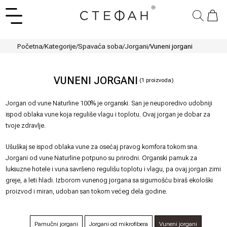
Početna
/
Kategorije
/
Spavaća soba
/
Jorgani
/
Vuneni jorgani
VUNENI JORGANI
(
1
proizvoda)
Jorgan od vune Naturline 100% je organski. San je neuporedivo udobniji
ispod oblaka vune koja reguliše vlagu i toplotu. Ovaj jorgan je dobar za
tvoje zdravlje.
Ušuškaj se ispod oblaka vune za osećaj pravog komfora tokom sna.
Jorgani od vune Naturline potpuno su prirodni. Organski pamuk za
luksuzne hotele i vuna savršeno regulišu toplotu i vlagu, pa ovaj jorgan zimi
greje, a leti hladi. Izborom vunenog jorgana sa sigurnošću biraš ekološki
proizvod i miran, udoban san tokom većeg dela godine.
Pamučni jorgani
Jorgani od mikrofibera
Vuneni jorgani