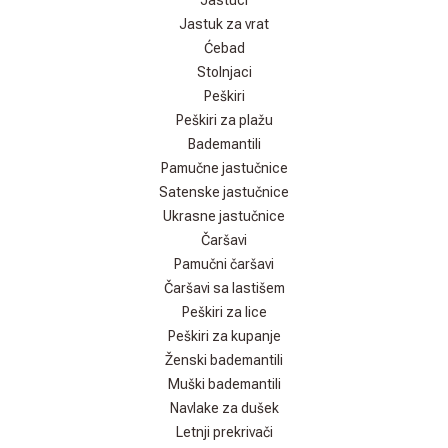
Jastuci
Jastuk za vrat
Ćebad
Stolnjaci
Peškiri
Peškiri za plažu
Bademantili
Pamučne jastučnice
Satenske jastučnice
Ukrasne jastučnice
Čaršavi
Pamučni čaršavi
Čaršavi sa lastišem
Peškiri za lice
Peškiri za kupanje
Ženski bademantili
Muški bademantili
Navlake za dušek
Letnji prekrivači