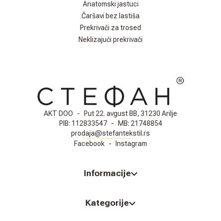
Anatomski jastuci
Čaršavi bez lastiša
Prekrivači za trosed
Neklizajući prekrivači
AKT DOO
-
Put 22. avgust BB, 31230 Arilje
PIB:
112833547
-
MB:
21748854
prodaja@stefantekstil.rs
Facebook
-
Instagram
Informacije
Kategorije