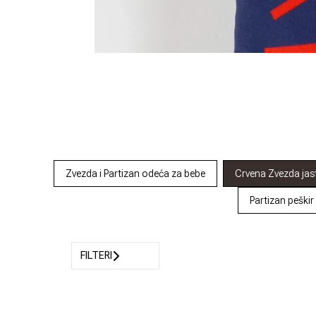
Zvezda i Partizan odeća za bebe
Crvena Zvezda jas
Partizan peškir
FILTERI