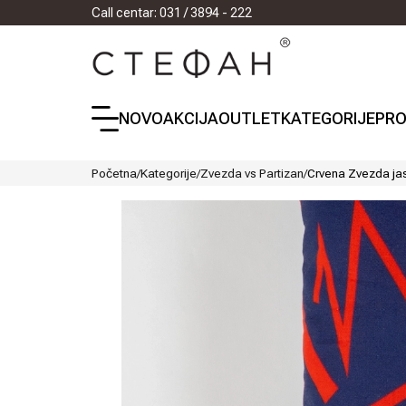
Call centar: 031 / 3894 - 222
NOVO
AKCIJA
OUTLET
KATEGORIJE
PRO
Početna
/
Kategorije
/
Zvezda vs Partizan
/
Crvena Zvezda ja