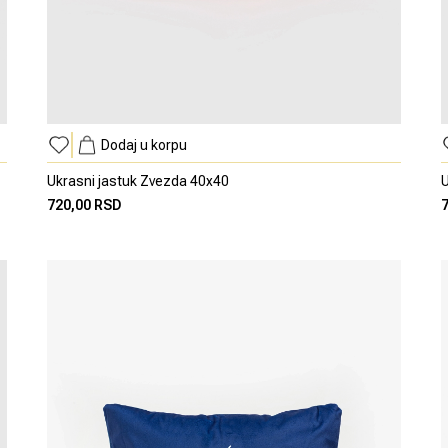
Dodaj u korpu
Ukrasni jastuk Zvezda 40x40
U
720,00 RSD