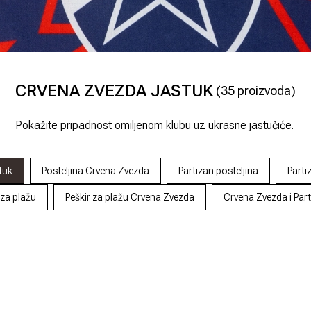
CRVENA ZVEZDA JASTUK
(
35
proizvoda)
Pokažite pripadnost omiljenom klubu uz ukrasne jastučiće.
tuk
Posteljina Crvena Zvezda
Partizan posteljina
Parti
 za plažu
Peškir za plažu Crvena Zvezda
Crvena Zvezda i Par