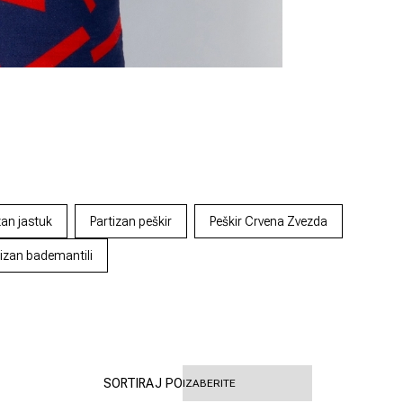
zan jastuk
Partizan peškir
Peškir Crvena Zvezda
tizan bademantili
SORTIRAJ PO