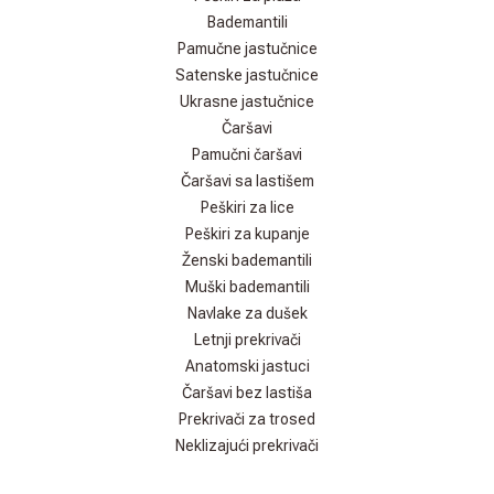
Bademantili
Pamučne jastučnice
Satenske jastučnice
Ukrasne jastučnice
Čaršavi
Pamučni čaršavi
Čaršavi sa lastišem
Peškiri za lice
Peškiri za kupanje
Ženski bademantili
Muški bademantili
Navlake za dušek
Letnji prekrivači
Anatomski jastuci
Čaršavi bez lastiša
Prekrivači za trosed
Neklizajući prekrivači