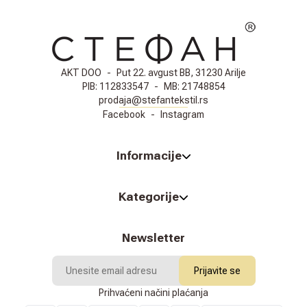
AKT DOO
-
Put 22. avgust BB, 31230 Arilje
PIB:
112833547
-
MB:
21748854
prodaja@stefantekstil.rs
Facebook
-
Instagram
Informacije
Kategorije
Newsletter
Prijavite se
Prihvaćeni načini plaćanja