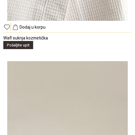
Dodaj u korpu
Wafl suknja kozmetička
Pošaljite upit