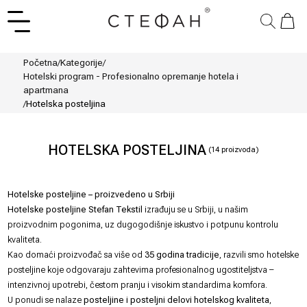
Početna
/
Kategorije
/
Hotelski program - Profesionalno opremanje hotela i
apartmana
/
Hotelska posteljina
HOTELSKA POSTELJINA
(
14
proizvoda)
Hotelske posteljine – proizvedeno u Srbiji
Hotelske posteljine Stefan Tekstil
izrađuju se u Srbiji, u našim
proizvodnim pogonima, uz dugogodišnje iskustvo i potpunu kontrolu
kvaliteta.
Kao domaći proizvođač sa više od
35 godina tradicije
, razvili smo hotelske
posteljine koje odgovaraju zahtevima profesionalnog ugostiteljstva –
intenzivnoj upotrebi, čestom pranju i visokim standardima komfora.
U ponudi se nalaze
posteljine i posteljni delovi hotelskog kvaliteta
,