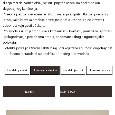
dizajnirani da zadrže oblik, belinu i prijatan osećaj na dodir i nakon
dugotrajnog korišćenja.
Posebna pažnja posvećena je izboru materijala, gustini tkanja i preciznoj
izradi, kako bi svaka hotelska posteljina pružila uredan izgled kreveta i
udobnost koju gosti očekuju.
Proizvodnja u Srbiji omogućava
kontinuitet u kvalitetu, pouzdanu isporuku
i prilagođavanje potrebama hotela, apartmana i drugih ugostiteljskih
objekata
.
Hotelske posteljine Stefan Tekstil biraju oni koji traže sigurnost, dugotrajnost
i profesionalni standard, uz podršku domaćeg proizvođača.
Hotelski peškiri
Hotelska posteljina
Hotelski jastuci
Hotelske papuče
FILTERI