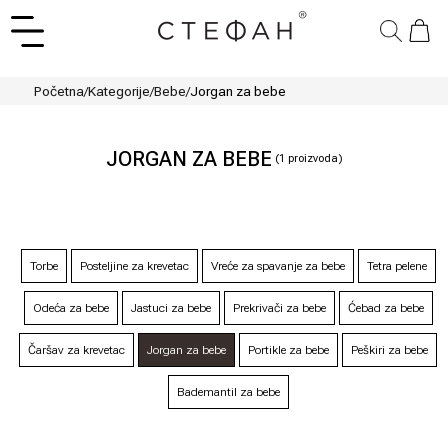
Početna
/
Kategorije
/
Bebe
/
Jorgan za bebe
JORGAN ZA BEBE
(
1
proizvoda)
Torbe
Posteljine za krevetac
Vreće za spavanje za bebe
Tetra pelene
Odeća za bebe
Jastuci za bebe
Prekrivači za bebe
Ćebad za bebe
Čaršav za krevetac
Jorgan za bebe
Portikle za bebe
Peškiri za bebe
Bademantil za bebe