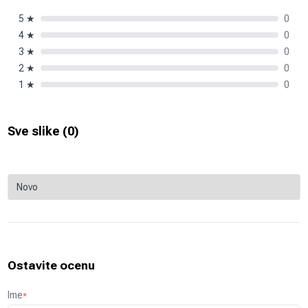
5
★
0
4
★
0
3
★
0
2
★
0
1
★
0
Sve slike (
0
)
Ostavite ocenu
Ime
*