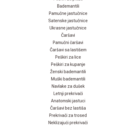
Bademantili
Pamučne jastučnice
Satenske jastučnice
Ukrasne jastučnice
Čaršavi
Pamučni čaršavi
Čaršavi sa lastišem
Peškiri za lice
Peškiri za kupanje
Ženski bademantili
Muški bademantili
Navlake za dušek
Letnji prekrivači
Anatomski jastuci
Čaršavi bez lastiša
Prekrivači za trosed
Neklizajući prekrivači