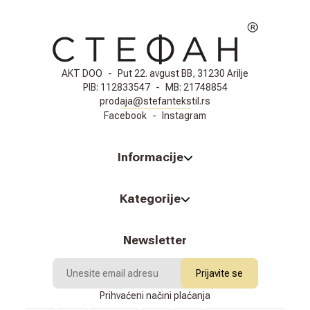
AKT DOO
-
Put 22. avgust BB, 31230 Arilje
PIB:
112833547
-
MB:
21748854
prodaja@stefantekstil.rs
Facebook
-
Instagram
Informacije
Kategorije
Newsletter
Prijavite se
Prihvaćeni načini plaćanja