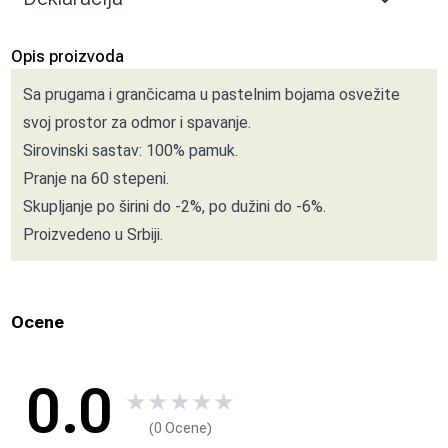
Opis proizvoda
Sa prugama i grančicama u pastelnim bojama osvežite
svoj prostor za odmor i spavanje.
Sirovinski sastav: 100% pamuk.
Pranje na 60 stepeni.
Skupljanje po širini do -2%, po dužini do -6%.
Proizvedeno u Srbiji.
Ocene
0.0
★
★
★
★
★
(0 Ocene)