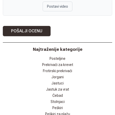
Postavi video
POŠALJI OCENU
Najtraženije kategorije
Posteljine
Prekrivači za krevet
Frotirski prekrivači
Jorgani
Jastuci
Jastuk za vrat
Ćebad
Stolnjaci
Peškiri
Peškiri za plažu