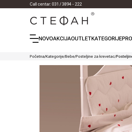
Call centar: 031 / 3894 - 222
NOVO
AKCIJA
OUTLET
KATEGORIJE
PRO
Početna
/
Kategorije
/
Bebe
/
Posteljine za krevetac
/
Postelji