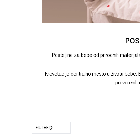
POS
Posteljine za bebe od prirodnih materijal
Krevetac je centralno mesto u životu bebe. B
proverenih 
FILTERI