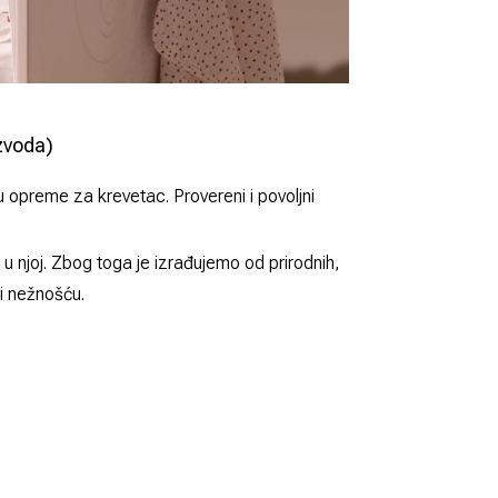
zvoda)
u opreme za krevetac. Provereni i povoljni
u njoj. Zbog toga je izrađujemo od prirodnih,
 i nežnošću.