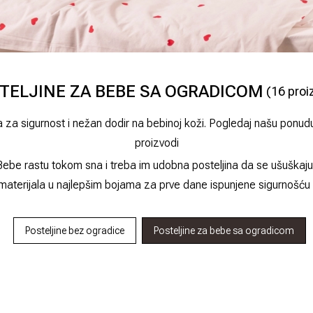
TELJINE ZA BEBE SA OGRADICOM
(
16
proi
a za sigurnost i nežan dodir na bebinoj koži. Pogledaj našu ponud
proizvodi
ebe rastu tokom sna i treba im udobna posteljina da se ušuškaju 
materijala u najlepšim bojama za prve dane ispunjene sigurnošću
Posteljine bez ogradice
Posteljine za bebe sa ogradicom