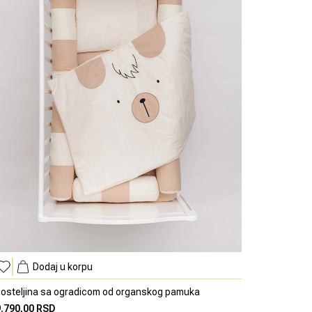
Dodaj u korpu
osteljina sa ogradicom od organskog pamuka
9.790,00 RSD