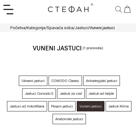
Početna
/
Kategorije
/
Spavaća soba
/
Jastuci
/
Vuneni jastuci
VUNENI JASTUCI
(
1
proizvoda)
Ukrasni jastuci
COMODO Classic
Antialergijski jastuci
Jastuci Comodo S
Jastuk za vrat
Jastuk od heljde
Jastuci od mikrofibera
Perjani jastuci
Vuneni jastuci
Jastuk Klima
Anatomski jastuci