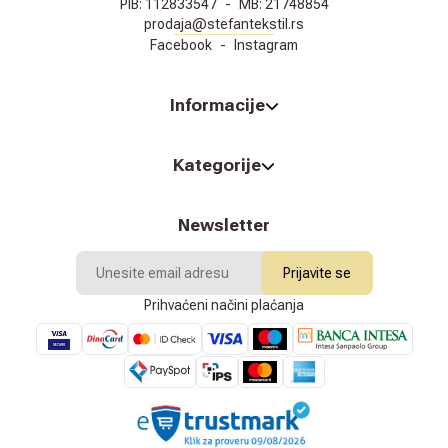
PIB:
112833547
-
MB:
21748854
prodaja@stefantekstil.rs
Facebook
-
Instagram
Informacije
Kategorije
Newsletter
Prijavite se
Prihvaćeni načini plaćanja