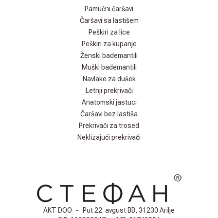
Pamučni čaršavi
Čaršavi sa lastišem
Peškiri za lice
Peškiri za kupanje
Ženski bademantili
Muški bademantili
Navlake za dušek
Letnji prekrivači
Anatomski jastuci
Čaršavi bez lastiša
Prekrivači za trosed
Neklizajući prekrivači
AKT DOO
-
Put 22. avgust BB, 31230 Arilje