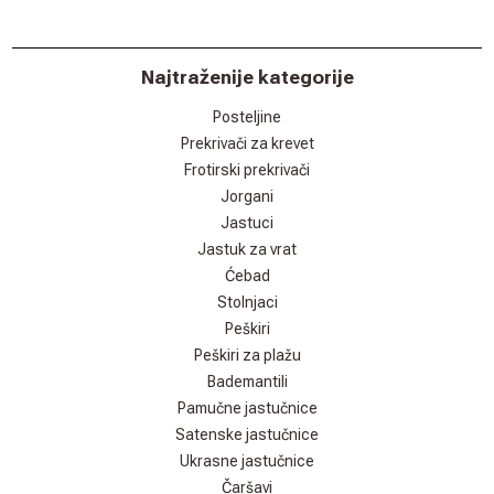
Najtraženije kategorije
Posteljine
Prekrivači za krevet
Frotirski prekrivači
Jorgani
Jastuci
Jastuk za vrat
Ćebad
Stolnjaci
Peškiri
Peškiri za plažu
Bademantili
Pamučne jastučnice
Satenske jastučnice
Ukrasne jastučnice
Čaršavi