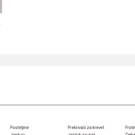
Posteljine
Prekrivači za krevet
Froti
Jastuci
Jastuk za vrat
Ćeb