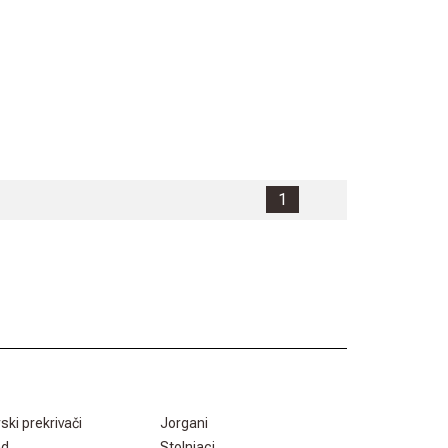
1
rski prekrivači
Jorgani
ad
Stolnjaci