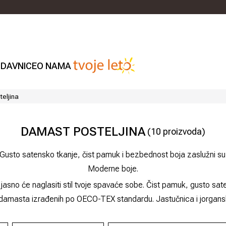
DAVNICE
O NAMA
eljina
DAMAST POSTELJINA
(
10
proizvoda)
r. Gusto satensko tkanje, čist pamuk i bezbednost boja zaslužni
Moderne boje.
sno će naglasiti stil tvoje spavaće sobe. Čist pamuk, gusto saten
d damasta izrađenih po OECO-TEX standardu. Jastučnica i jorgan