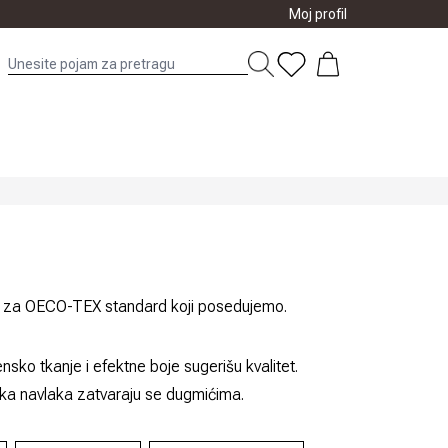
Moj profil
 su za OECO-TEX standard koji posedujemo.
sko tkanje i efektne boje sugerišu kvalitet.
ska navlaka zatvaraju se dugmićima.