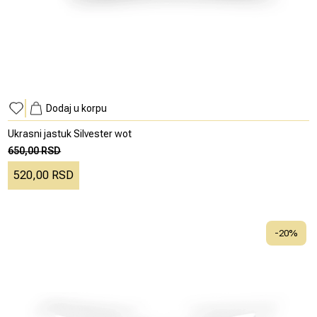
Dodaj u korpu
Ukrasni jastuk Silvester wot
650,00 RSD
520,00 RSD
-
20
%