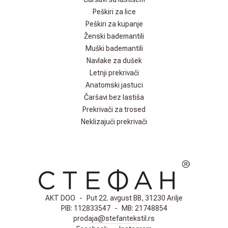
Peškiri za lice
Peškiri za kupanje
Ženski bademantili
Muški bademantili
Navlake za dušek
Letnji prekrivači
Anatomski jastuci
Čaršavi bez lastiša
Prekrivači za trosed
Neklizajući prekrivači
AKT DOO
-
Put 22. avgust BB, 31230 Arilje
PIB:
112833547
-
MB:
21748854
prodaja@stefantekstil.rs