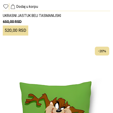
Dodaj u korpu
UKRASNI JASTUK BELI TASMANIJSKI
650,00 RSD
520,00 RSD
-
20
%