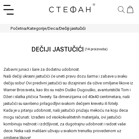
Početna
/
Kategorije
/
Deca
/
Dečiji jastučići
DEČIJI JASTUČIĆI
(
14
proizvoda)
Zabavni junaci i šare za dodatnu udobnost.
Naši dečiji ukrasni jastučići će uneti pravu dozu šarma i zabave u svaku
dečiju sobu! Ovi predivni jastučići su dizajnirani da ožive omiljene likove iz
Warner Bros sveta, kao što su nežni Duško Dugouško, avanturistički Tom i
Džeri i slatka ptičica Tweety. Sa dimenzijama od 40x40 centimetara, naši
jastučići su savršeno prilagodljivi svakom dečijem krevetu ili fotelji.
Kada je u pitanju udobnost, naši jastučići pružaju mekoću na koju deca
mogu računati. Izrađeni od visokokvalitetnih materijala, ovi jastučići
kombinuju nežnost i izdržljivost, za dugotrajnu udobnost i radost vaše
dece. Neka vaši mališani uživaju u svakom trenutku provedenom uz
omiljene likove!