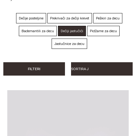
Dečije posteljine
Prekrivači za dečiji krevet
Peškiri za decu
Bademantili za decu
Dečiji jastučići
Pidžame za decu
Jastučnice za decu
FILTERI