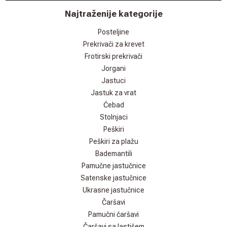
Najtraženije kategorije
Posteljine
Prekrivači za krevet
Frotirski prekrivači
Jorgani
Jastuci
Jastuk za vrat
Ćebad
Stolnjaci
Peškiri
Peškiri za plažu
Bademantili
Pamučne jastučnice
Satenske jastučnice
Ukrasne jastučnice
Čaršavi
Pamučni čaršavi
Čaršavi sa lastišem