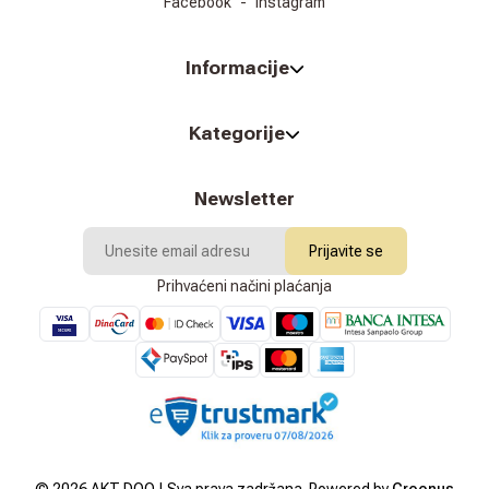
Facebook
-
Instagram
Informacije
Kategorije
Newsletter
Prijavite se
Prihvaćeni načini plaćanja
©
2026
AKT DOO | Sva prava zadržana. Powered by
Croonus