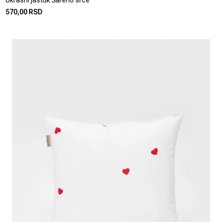
Ukrasni jastuk Šareno srce
570,00 RSD