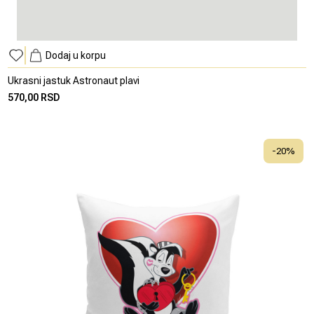
Dodaj u korpu
Ukrasni jastuk Astronaut plavi
570,00 RSD
-
20
%