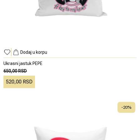
Dodaj u korpu
Ukrasni jastuk PEPE
650,00 RSD
520,00 RSD
-
20
%