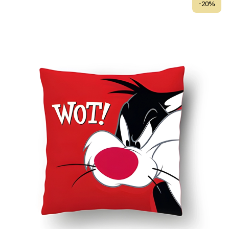
-
20
%