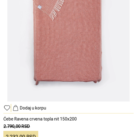
Dodaj u korpu
Ćebe Ravena crvena topla nit 150x200
2.790,00 RSD
2.232,00 RSD