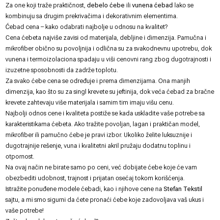
Za one koji traže praktičnost,
debelo ćebe
ili
vunena ćebad
lako se
kombinuju sa drugim prekrivačima i dekorativnim elementima.
Ćebad cena – kako odabrati najbolje u odnosu na kvalitet?
Cena ćebeta najviše zavisi od materijala, debljine i dimenzija. Pamučna i
mikrofiber obično su povoljnija i odlična su za svakodnevnu upotrebu, dok
vunena i termoizolaciona spadaju u viši cenovni rang zbog dugotrajnosti i
izuzetne sposobnosti da zadrže toplotu.
Za svako ćebe cena se određuje i prema dimenzijama. Ona manjih
dimenzija, kao što su za singl krevete su jeftinija, dok veća ćebad za bračne
krevete zahtevaju više materijala i samim tim imaju višu cenu.
Najbolji odnos cene i kvaliteta postiže se kada uskladite vaše potrebe sa
karakteristikama ćebeta. Ako tražite povoljan, lagan i praktičan model,
mikrofiber ili pamučno ćebe je pravi izbor. Ukoliko želite luksuznije i
dugotrajnije rešenje, vuna i kvalitetni akril pružaju dodatnu toplinu i
otpornost.
Na ovaj način ne birate samo po ceni, već dobijate ćebe koje će vam
obezbediti udobnost, trajnost i prijatan osećaj tokom korišćenja.
Istražite ponuđene modele ćebadi, kao i njihove cene na
Stefan Tekstil
sajtu, a mi smo sigurni da ćete pronaći ćebe koje zadovoljava vaš ukus i
vaše potrebe!