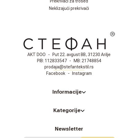
Prekrivači za trosed
Neklizajući prekrivači
AKT DOO
-
Put 22. avgust BB, 31230 Arilje
PIB:
112833547
-
MB:
21748854
prodaja@stefantekstil.rs
Facebook
-
Instagram
Informacije
Kategorije
Newsletter