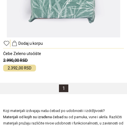
Dodaj u korpu
Ćebe Zeleno utočište
2.990,00 RSD
2.392,00 RSD
1
Koji materijali izdvajaju našu ćebad po udobnosti i izdržljivosti?
Materijali od kojih su izrađena ćebad
su od pamuka, vune i akrila. Različiti
materijali pružaju različite nivoe udobnosti i funkcionalnosti, u zavisnosti od