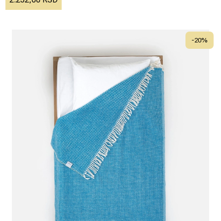
-
20
%