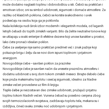
može dodatno naglasiti toplinu i dobrodošlicu u isti. Ćebići su praktičan i
emotivan izbor, oni su simbol udobnosti, sigurnosti i domaće atmosfere. Za
razliku od klasičnih poklona, ćebići se koriste svakodnevno i uvek
podsećaju na osobu koja ga je poklonila.
Naša kolekcija nudi širok izbor modernih i elegantnih modela, od laganih
letnjih ćebadi do toplih zimskih varijanti. Bilo da želite neutralne tonove koji
se uklapaju u svaki enterijer ili efektne dezene koji unose karakter u prostor,
lako ćete pronaći idealan poklon.
Ćebe za useljenje nije samo praktičan predmet već i znak pažnje koji
pokazuje brigu i želju da se novi dom ispuni toplinom i prijatnom
energijom.
Novogodišnje ćebe – savršen poklon za praznike
Novogodišnje ćebe je savršen način da unesete prazničnu atmosferu i
dodatnu udobnost u svoj dom tokom zimskih meseci. Birajte debelo ćebe
koje pruža maksimalnu toplotu i osećaj sigurnosti, idealno za hladne
zimske večeri provedene uz film ili knjigu.
Toplo ćebe
je neizostavan deo zimske udobnosti, pružajući prijatnu
toplinu tokom hladnih večeri. Vunena ćebad su posebno cenjena zbog
svojih termoizolacionih svojstava, zadržavaju toplotu tela, mekana su i
izdržljiva, čineći svaku zimsku noć udobnijom i prijatnijom.