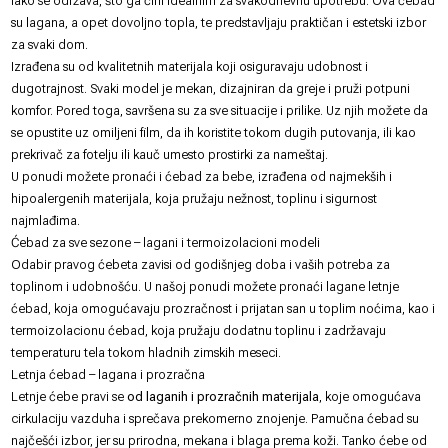
lako se održava, što ga čini idealnim za svakodnevnu upotrebu. Ova ćebad
su lagana, a opet dovoljno topla, te predstavljaju praktičan i estetski izbor
za svaki dom.
Izrađena su od kvalitetnih materijala koji osiguravaju udobnost i
dugotrajnost. Svaki model je mekan, dizajniran da greje i pruži potpuni
komfor. Pored toga, savršena su za sve situacije i prilike. Uz njih možete da
se opustite uz omiljeni film, da ih koristite tokom dugih putovanja, ili kao
prekrivač za fotelju ili kauč umesto
prostirki za nameštaj
.
U ponudi možete pronaći i
ćebad za bebe
, izrađena od najmekših i
hipoalergenih materijala, koja pružaju nežnost, toplinu i sigurnost
najmlađima.
Ćebad za sve sezone – lagani i termoizolacioni modeli
Odabir pravog ćebeta zavisi od godišnjeg doba i vaših potreba za
toplinom i udobnošću. U našoj ponudi možete pronaći lagane letnje
ćebad, koja omogućavaju prozračnost i prijatan san u toplim noćima, kao i
termoizolacionu ćebad, koja pružaju dodatnu toplinu i zadržavaju
temperaturu tela tokom hladnih zimskih meseci.
Letnja ćebad – lagana i prozračna
Letnje ćebe pravi se
od laganih i prozračnih materijala
, koje omogućava
cirkulaciju vazduha i sprečava prekomerno znojenje. Pamučna ćebad su
najčešći izbor, jer su prirodna, mekana i blaga prema koži. Tanko ćebe od