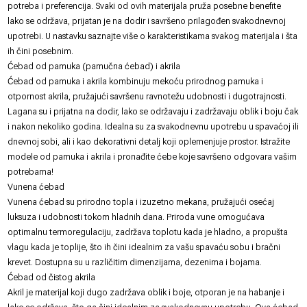
potreba i preferencija. Svaki od ovih materijala pruža posebne benefite
lako se održava, prijatan je na dodir i savršeno prilagođen svakodnevnoj
upotrebi. U nastavku saznajte više o karakteristikama svakog materijala i šta
ih čini posebnim.
Ćebad od pamuka (pamučna ćebad) i akrila
Ćebad od pamuka i akrila kombinuju mekoću prirodnog pamuka i
otpornost akrila, pružajući savršenu ravnotežu udobnosti i dugotrajnosti.
Lagana su i prijatna na dodir, lako se održavaju i zadržavaju oblik i boju čak
i nakon nekoliko godina. Idealna su za svakodnevnu upotrebu u spavaćoj ili
dnevnoj sobi, ali i kao dekorativni detalj koji oplemenjuje prostor. Istražite
modele od pamuka i akrila i pronađite ćebe koje savršeno odgovara vašim
potrebama!
Vunena ćebad
Vunena ćebad su prirodno topla i izuzetno mekana, pružajući osećaj
luksuza i udobnosti tokom hladnih dana. Priroda vune omogućava
optimalnu termoregulaciju, zadržava toplotu kada je hladno, a propušta
vlagu kada je toplije, što ih čini idealnim za vašu spavaću sobu i bračni
krevet. Dostupna su u različitim dimenzijama, dezenima i bojama.
Ćebad od čistog akrila
Akril je materijal koji dugo zadržava oblik i boje, otporan je na habanje i