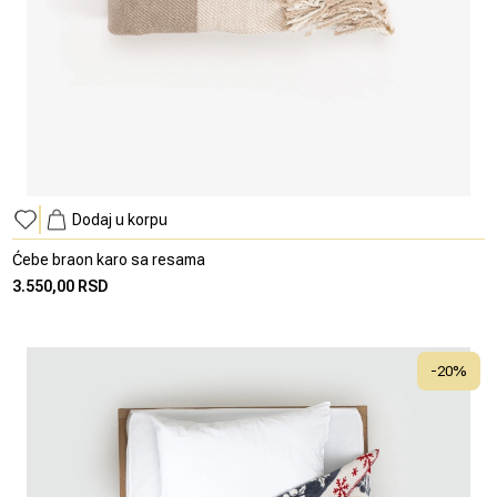
Dodaj u korpu
Ćebe braon karo sa resama
3.550,00 RSD
-
20
%