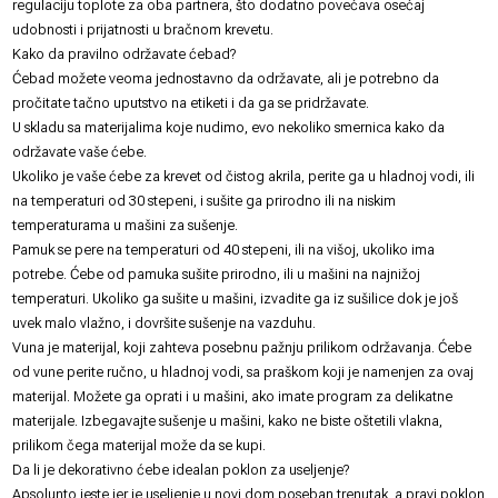
regulaciju toplote za oba partnera, što dodatno povećava osećaj
udobnosti i prijatnosti u bračnom krevetu.
Kako da pravilno održavate ćebad?
Ćebad možete veoma jednostavno da održavate, ali je potrebno da
pročitate tačno uputstvo na etiketi i da ga se pridržavate.
U skladu sa materijalima koje nudimo, evo nekoliko smernica kako da
održavate vaše ćebe.
Ukoliko je vaše ćebe za krevet od čistog akrila, perite ga u hladnoj vodi, ili
na temperaturi od 30 stepeni, i sušite ga prirodno ili na niskim
temperaturama u mašini za sušenje.
Pamuk se pere na temperaturi od 40 stepeni, ili na višoj, ukoliko ima
potrebe. Ćebe od pamuka sušite prirodno, ili u mašini na najnižoj
temperaturi. Ukoliko ga sušite u mašini, izvadite ga iz sušilice dok je još
uvek malo vlažno, i dovršite sušenje na vazduhu.
Vuna je materijal, koji zahteva posebnu pažnju prilikom održavanja. Ćebe
od vune perite ručno, u hladnoj vodi, sa praškom koji je namenjen za ovaj
materijal. Možete ga oprati i u mašini, ako imate program za delikatne
materijale. Izbegavajte sušenje u mašini, kako ne biste oštetili vlakna,
prilikom čega materijal može da se kupi.
Da li je dekorativno ćebe idealan poklon za useljenje?
Apsolunto jeste jer je useljenje u novi dom poseban trenutak, a pravi poklon