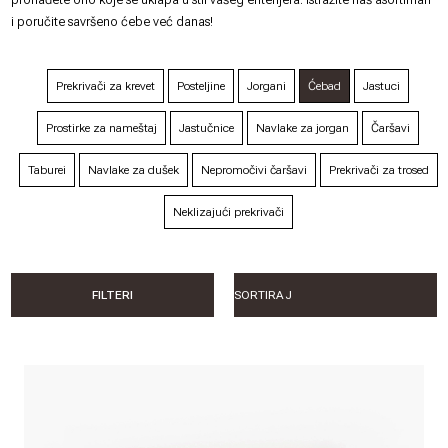
i poručite savršeno ćebe već danas!
Prekrivači za krevet
Posteljine
Jorgani
Ćebad
Jastuci
Prostirke za nameštaj
Jastučnice
Navlake za jorgan
Čaršavi
Taburei
Navlake za dušek
Nepromočivi čaršavi
Prekrivači za trosed
Neklizajući prekrivači
FILTERI