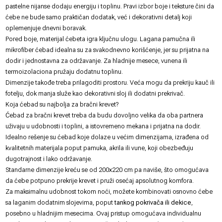
pastelne nijanse dodaju energiju i toplinu. Pravi izbor boje i teksture čini da
ćebe ne bude samo praktičan dodatak, već i dekorativni detalj koji
oplemenjuje dnevni boravak.
Pored boje, materijal ćebeta igra ključnu ulogu. Lagana pamučna ili
mikrofiber ćebad idealna su za svakodnevno korišćenje, jer su prijatna na
dodir i jednostavna za održavanje. Za hladnije mesece, vunena ili
termoizolaciona pružaju dodatnu toplinu.
Dimenzije takođe treba prilagoditi prostoru. Veća mogu da prekriju kauč ili
fotelju, dok manja služe kao dekorativni sloj ili dodatni prekrivač.
Koja ćebad su najbolja za bračni krevet?
Ćebad za bračni krevet treba da budu dovoljno velika da oba partnera
uživaju u udobnosti i toplini, a istovremeno mekana i prijatna na dodir.
Idealno rešenje su ćebad koje dolaze u većim dimenzijama, izrađena od
kvalitetnih materijala poput pamuka, akrila ili vune, koji obezbeđuju
dugotrajnost i lako održavanje.
Standarne dimenzije kreću se od 200x220 cm pa naviše, što omogućava
da ćebe potpuno prekrije krevet i pruži osećaj apsolutnog komfora.
Za maksimalnu udobnost tokom noći, možete kombinovati osnovno ćebe
sa laganim dodatnim slojevima, poput
tankog pokrivača ili dekice
,
posebno u hladnijim mesecima. Ovaj pristup omogućava individualnu