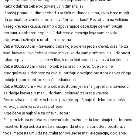
Kako odabrati ćebe odgovarajućih dimenzija?
U našoj ponudi nudimo ćebad u različitim dimenzijama, kako biste mogli
da pronađete savršen model za vaš krevet ili kauč. Bez obzira na veličinu
vašeg kreveta i kauča, imamo odgovarajuće ćebe koje će vam pružiti
potpunu udobnost i toplinu. Odaberite dimenziju koja vam najviše
odgovara i uživajte u udobnim snovima:
Ćebe 150x200 cm
– Savršeno ćebe koje pokriva jedan krevet, idealno za
singl krevete. Ovo ćebe je dovoljno veliko da vam pruži toplinu i udobnost
tokom spavanja, ali nije preveliko, što ga čini jednostavnim za korišćenje.
Ćebe 200x220 cm
– Idealno ćebe za bračni krevet. Ove veličine
omogućavaju udobnost za dvoje i pružaju dovoljno prostora da vas oboje
pokrije tokom noći, bez osećaja skučenosti.
Ćebe 90x200 cm
– Vuneno ćebe dostupno je i u manjoj veličini, savršeno
za dečije krevete ili manju dodatnu pokrivač za kraće krevete.
Bez obzira da li tražite ćebe za spavanje, opuštanje ili dekoraciju, naša
kolekcija pokriva sve vaše potrebe.
Koje ćebe je najbolje za dnevnu sobu?
Prilikom izbora ćebeta za dnevnu sobu, važno je da kombinujete udobnost
i estetiku. Boja ćebeta može značajno da utiče na atmosferu prostora, s
toga imajte na umu da neutralni tonovi unose mir i eleganciju, dok jarke ili