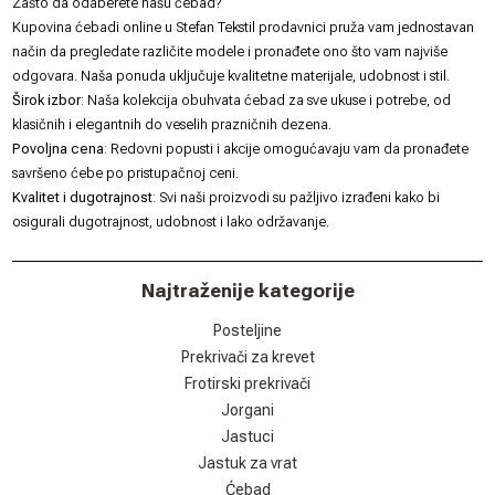
Zašto da odaberete našu ćebad?
Kupovina ćebadi online u Stefan Tekstil prodavnici pruža vam jednostavan
način da pregledate različite modele i pronađete ono što vam najviše
odgovara. Naša ponuda uključuje kvalitetne materijale, udobnost i stil.
Širok izbor
: Naša kolekcija obuhvata ćebad za sve ukuse i potrebe, od
klasičnih i elegantnih do veselih prazničnih dezena.
Povoljna cena
: Redovni popusti i akcije omogućavaju vam da pronađete
savršeno ćebe po pristupačnoj ceni.
Kvalitet i dugotrajnost
: Svi naši proizvodi su pažljivo izrađeni kako bi
osigurali dugotrajnost, udobnost i lako održavanje.
Najtraženije kategorije
Posteljine
Prekrivači za krevet
Frotirski prekrivači
Jorgani
Jastuci
Jastuk za vrat
Ćebad