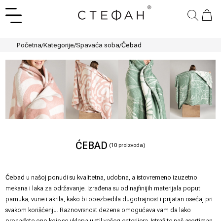
Početna
/
Kategorije
/
Spavaća soba
/
Ćebad
ĆEBAD
(
10
proizvoda)
Ćebad
u našoj ponudi su kvalitetna, udobna, a istovremeno izuzetno
mekana i laka za održavanje. Izrađena su od najfinijih materijala poput
pamuka, vune i akrila, kako bi obezbedila dugotrajnost i prijatan osećaj pri
svakom korišćenju. Raznovrsnost dezena omogućava vam da lako
pronađete ono koje se uklapa u stil vašeg enterijera. Istražite naš asortiman