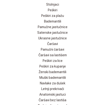
Stolnjaci
Peškiri
Peškiri za plažu
Bademantili
Pamučne jastučnice
Satenske jastučnice
Ukrasne jastučnice
Čaršavi
Pamučni čaršavi
Čaršavi sa lastišem
Peškiri za lice
Peškiri za kupanje
Ženski bademantili
Muški bademantili
Navlake za dušek
Letnji prekrivači
Anatomski jastuci
Čaršavi bez lastiša