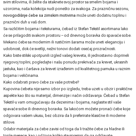
svim stilovima, ili želite da istaknete svoj prostor sa smelim bojama i
uzorcima, naša kolekcija nudi ponešto za svakoga. Za prazničnu sezonu,
novogodišnje ćebe sa zimskim motivima
može uneti dodatnu toplinu i
praznični duh u vaš dom.
Sa različitim bojama i teksturama, ćebad iz Stefan Tekstil asortimana lako
će se prilagoditi svakom prostoru – od dnevnog boravka do spavaće sobe.
Mekano ćebe sa modernim ili rustičnim šarama može uneti eleganciju i
udobnost, dok će svetliji, nežni tonovi dodati osećaj prozračnosti.
Kako biste stilski upotpunili izgled vašeg kreveta, ili jednostavno doprineli
njegovoj toplini, pogledajte i našu ponudu
prekrivača za krevet
,
ukrasnih
jastuka
, kao i
čaršava za krevet
izrađenim od kvalitetnog pamuka u raznim
bojama i veličinama.
Kako odabrati pravo ćebe za vaše potrebe?
Kupovina ćebeta nije samo izbor po izgledu, treba uzeti u obzir i praktične
aspekte kao što su materijal, dimenzije i način održavanja. Ćebad u Stefan
Tekstil-u vam omugućavaju da dezenima i bojama, naglasite stil vaše
spavaće sobe ili dnevnog boravka. Sa lakoćom možete pronaći ćebe koje
odgovara vašem ukusu, bez obzira da li preferirate klasične ili moderne
stilove.
Odabir materijala za ćebe zavisi od toga da li tražite ćebe za hladne ili
tople mesece, kao i od toga koliko ste spremni da ga održavate.