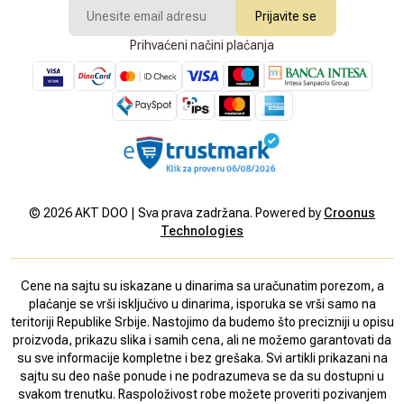
Prijavite se
Prihvaćeni načini plaćanja
©
2026
AKT DOO | Sva prava zadržana. Powered by
Croonus
Technologies
Cene na sajtu su iskazane u dinarima sa uračunatim porezom, a
plaćanje se vrši isključivo u dinarima, isporuka se vrši samo na
teritoriji Republike Srbije. Nastojimo da budemo što precizniji u opisu
proizvoda, prikazu slika i samih cena, ali ne možemo garantovati da
su sve informacije kompletne i bez grešaka. Svi artikli prikazani na
sajtu su deo naše ponude i ne podrazumeva se da su dostupni u
svakom trenutku. Raspoloživost robe možete proveriti pozivanjem