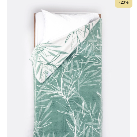
-
20
%