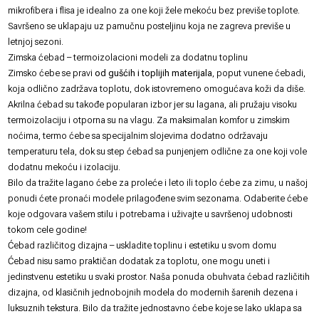
mikrofibera i flisa je idealno za one koji žele mekoću bez previše toplote.
Savršeno se uklapaju uz pamučnu
posteljinu
koja ne zagreva previše u
letnjoj sezoni.
Zimska ćebad – termoizolacioni modeli za dodatnu toplinu
Zimsko ćebe se pravi
od gušćih i toplijih materijala
, poput vunene ćebadi,
koja odlično zadržava toplotu, dok istovremeno omogućava koži da diše.
Akrilna ćebad su takođe popularan izbor jer su lagana, ali pružaju visoku
termoizolaciju i otporna su na vlagu. Za maksimalan komfor u zimskim
noćima, termo ćebe sa specijalnim slojevima dodatno održavaju
temperaturu tela, dok su step ćebad sa punjenjem odlične za one koji vole
dodatnu mekoću i izolaciju.
Bilo da tražite lagano ćebe za proleće i leto ili toplo ćebe za zimu, u našoj
ponudi ćete pronaći modele prilagođene svim sezonama. Odaberite ćebe
koje odgovara vašem stilu i potrebama i uživajte u savršenoj udobnosti
tokom cele godine!
Ćebad različitog dizajna – uskladite toplinu i estetiku u svom domu
Ćebad nisu samo praktičan dodatak za toplotu, one mogu uneti i
jedinstvenu estetiku u svaki prostor. Naša ponuda obuhvata ćebad različitih
dizajna, od klasičnih jednobojnih modela do modernih šarenih dezena i
luksuznih tekstura. Bilo da tražite jednostavno ćebe koje se lako uklapa sa