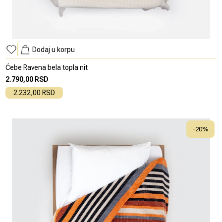
Dodaj u korpu
Ćebe Ravena bela topla nit
2.790,00 RSD
2.232,00 RSD
-
20
%