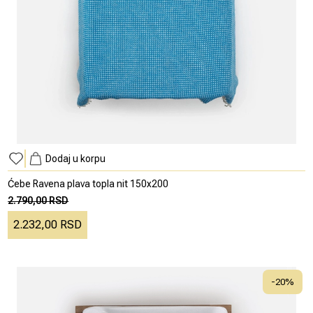
Dodaj u korpu
Ćebe Ravena plava topla nit 150x200
2.790,00 RSD
2.232,00 RSD
-
20
%