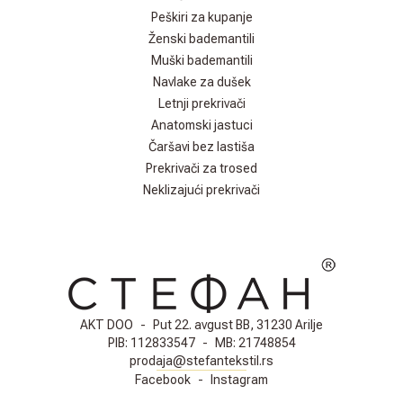
Peškiri za kupanje
Ženski bademantili
Muški bademantili
Navlake za dušek
Letnji prekrivači
Anatomski jastuci
Čaršavi bez lastiša
Prekrivači za trosed
Neklizajući prekrivači
AKT DOO
-
Put 22. avgust BB, 31230 Arilje
PIB:
112833547
-
MB:
21748854
prodaja@stefantekstil.rs
Facebook
-
Instagram