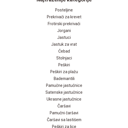
Posteljine
Prekrivači za krevet
Frotirski prekrivači
Jorgani
Jastuci
Jastuk za vrat
Ćebad
Stolnjaci
Peškiri
Peškiri za plažu
Bademantili
Pamučne jastučnice
Satenske jastučnice
Ukrasne jastučnice
Čaršavi
Pamučni čaršavi
Čaršavi sa lastišem
Peškiri za lice