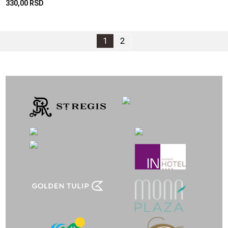
330,00 RSD
1
2