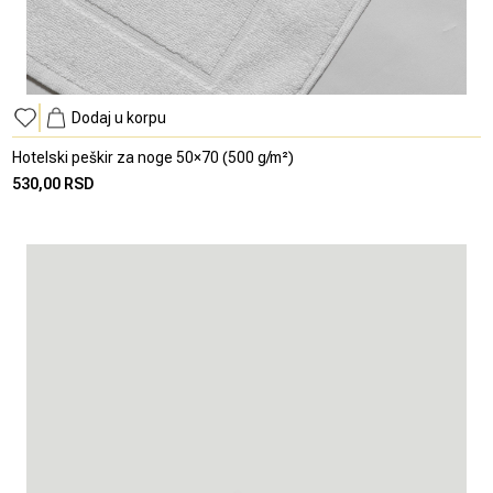
Dodaj u korpu
Hotelski peškir za noge 50×70 (500 g/m²)
530,00 RSD