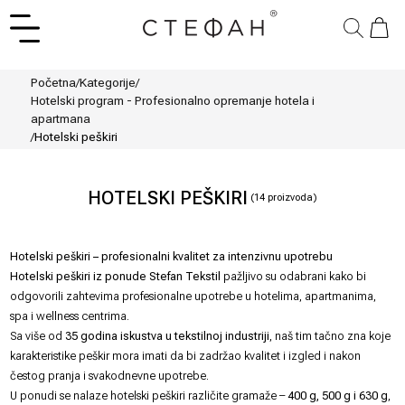
Početna
/
Kategorije
/
Hotelski program - Profesionalno opremanje hotela i
apartmana
/
Hotelski peškiri
HOTELSKI PEŠKIRI
(
14
proizvoda)
Hotelski peškiri – profesionalni kvalitet za intenzivnu upotrebu
Hotelski peškiri iz ponude Stefan Tekstil
pažljivo su odabrani kako bi
odgovorili zahtevima profesionalne upotrebe u hotelima, apartmanima,
spa i wellness centrima.
Sa više od
35 godina iskustva u tekstilnoj industriji
, naš tim tačno zna koje
karakteristike peškir mora imati da bi zadržao kvalitet i izgled i nakon
čestog pranja i svakodnevne upotrebe.
U ponudi se nalaze hotelski peškiri različite gramaže –
400 g, 500 g i 630 g
,