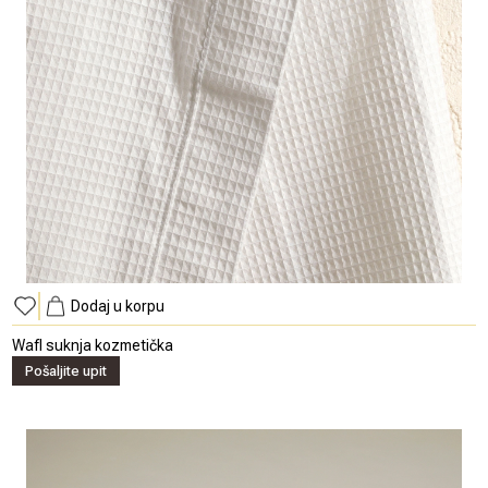
Dodaj u korpu
Wafl suknja kozmetička
Pošaljite upit