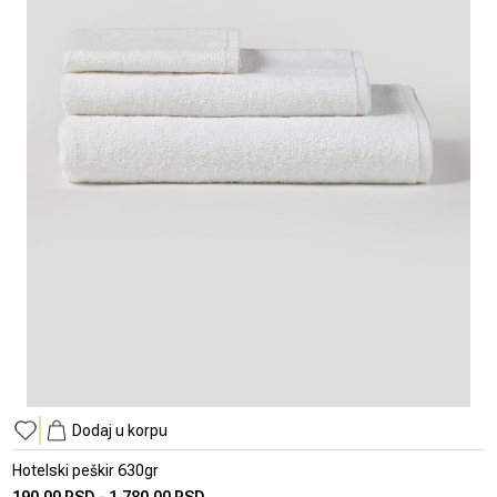
Dodaj u korpu
Hotelski peškir 630gr