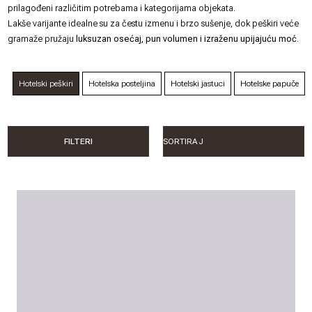
prilagođeni različitim potrebama i kategorijama objekata.
Lakše varijante idealne su za čestu izmenu i brzo sušenje, dok peškiri veće
gramaže pružaju
luksuzan osećaj, pun volumen i izraženu upijajuću moć
.
Hotelski peškiri
Hotelska posteljina
Hotelski jastuci
Hotelske papuče
FILTERI