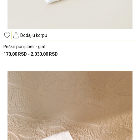
Dodaj u korpu
Peškir puniji beli - glat
170,00 RSD
-
2.030,00 RSD