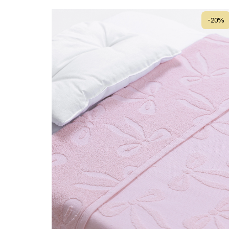
-
20
%