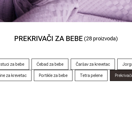
PREKRIVAČI ZA BEBE
(
28
proizvoda)
stuci za bebe
Ćebad za bebe
Čaršav za krevetac
Jorg
ine za krevetac
Portikle za bebe
Tetra pelene
Prekrivač