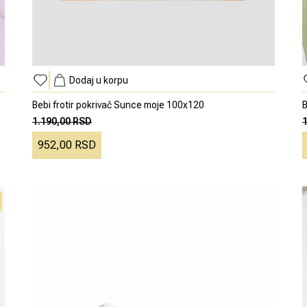
Dodaj u korpu
Bebi frotir pokrivač Sunce moje 100x120
B
1.190,00 RSD
952,00 RSD