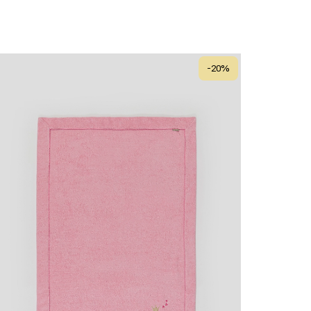
-
20
%