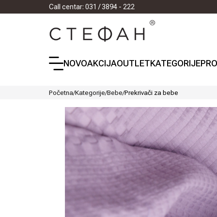
Call centar: 031 / 3894 - 222
NOVO
AKCIJA
OUTLET
KATEGORIJE
PRO
Početna
/
Kategorije
/
Bebe
/
Prekrivači za bebe