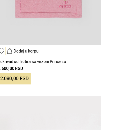
Dodaj u korpu
okrivač od frotira sa vezom Princeza
2.600,00 RSD
2.080,00 RSD