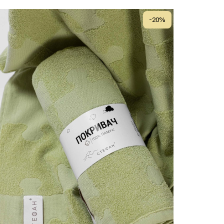
-
20
%