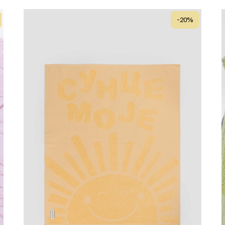
-
20
%