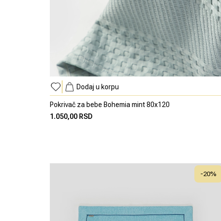
Dodaj u korpu
Pokrivač za bebe Bohemia mint 80x120
1.050,00 RSD
-
20
%