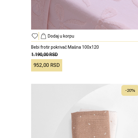
Dodaj u korpu
Bebi frotir pokrivač Mašna 100x120
1.190,00 RSD
952,00 RSD
-
20
%