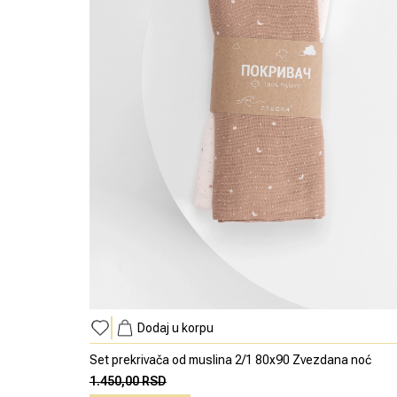
Dodaj u korpu
Set prekrivača od muslina 2/1 80x90 Zvezdana noć
1.450,00 RSD