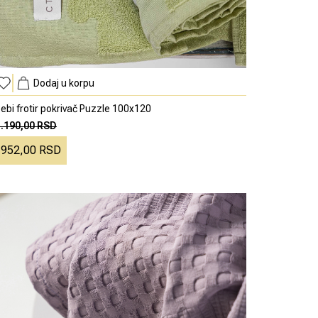
Dodaj u korpu
ebi frotir pokrivač Puzzle 100x120
1.190,00 RSD
952,00 RSD