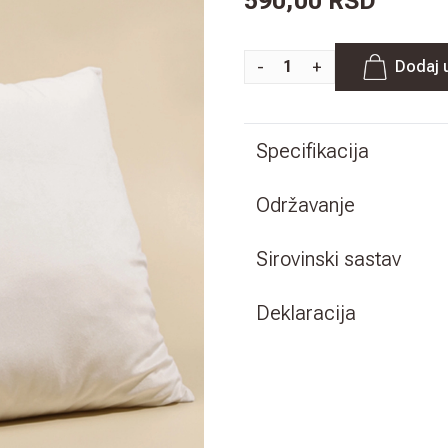
590,00 RSD
-
+
Dodaj 
Specifikacija
Održavanje
Sirovinski sastav
Deklaracija