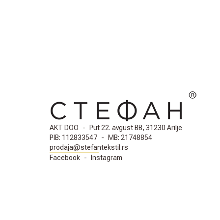
AKT DOO
-
Put 22. avgust BB, 31230 Arilje
PIB:
112833547
-
MB:
21748854
prodaja@stefantekstil.rs
Facebook
-
Instagram