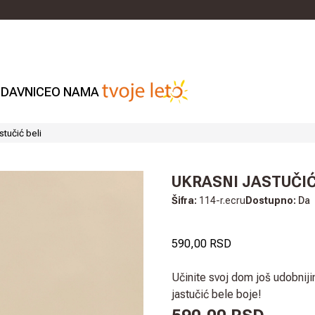
DAVNICE
O NAMA
stučić beli
UKRASNI JASTUČIĆ
Šifra:
114-r.ecru
Dostupno:
Da
590,00 RSD
Učinite svoj dom još udobnijim
jastučić bele boje!