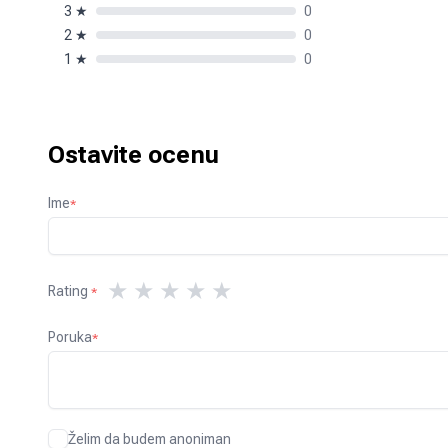
3
★
0
2
★
0
1
★
0
Ostavite ocenu
Ime
*
★
★
★
★
★
Rating
*
Poruka
*
Želim da budem anoniman