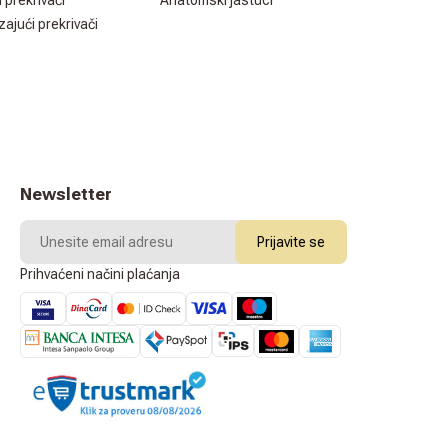
i prekrivači
Anatomski jastuci
zajući prekrivači
Newsletter
Prijavite se
Prihvaćeni načini plaćanja