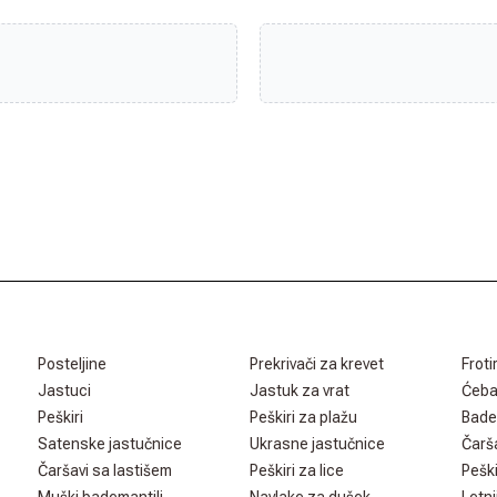
Posteljine
Prekrivači za krevet
Froti
Jastuci
Jastuk za vrat
Ćeb
Peškiri
Peškiri za plažu
Bade
Satenske jastučnice
Ukrasne jastučnice
Čarš
Čaršavi sa lastišem
Peškiri za lice
Peški