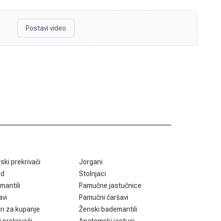
Postavi video
rski prekrivači
Jorgani
ad
Stolnjaci
mantili
Pamučne jastučnice
avi
Pamučni čaršavi
ri za kupanje
Ženski bademantili