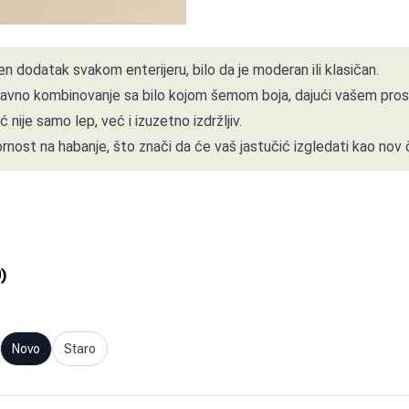
n dodatak svakom enterijeru, bilo da je moderan ili klasičan.
vno kombinovanje sa bilo kojom šemom boja, dajući vašem prostor
 nije samo lep, već i izuzetno izdržljiv.
ornost na habanje, što znači da će vaš jastučić izgledati kao nov 
0
)
Novo
Staro