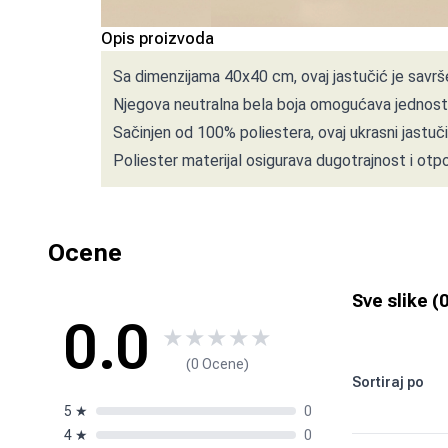
Opis proizvoda
Sa dimenzijama 40x40 cm, ovaj jastučić je savrše
Njegova neutralna bela boja omogućava jednosta
Sačinjen od 100% poliestera, ovaj ukrasni jastučić
Poliester materijal osigurava dugotrajnost i otp
Ocene
Sve slike (
0.0
★
★
★
★
★
(0 Ocene)
Sortiraj po
5
★
0
4
★
0