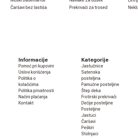
Muški bademantili
Navlake za dušek
Letnj
Čaršavi bez lastiša
Prekrivači za trosed
Nekli
Informacije
Kategorije
Pomoć pri kupovini
Jastučnice
Uslovi korišćenja
Satenska
Politika o
posteljina
kolačićima
Pamučne posteljine
Politika privatnosti
Štep deka
Načini plaćanja
Frotirski prekrivači
Kontakt
Dečije posteljine
Posteljine
Jastuci
Čaršavi
Peškiri
Stolnjaci