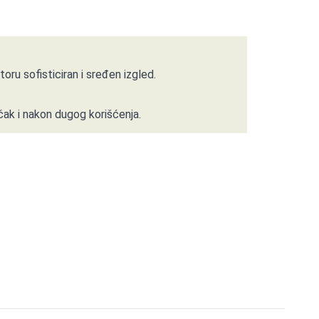
u sofisticiran i sređen izgled.
čak i nakon dugog korišćenja.