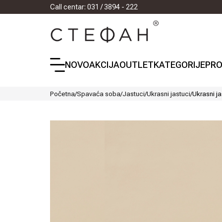
Call centar: 031 / 3894 - 222
NOVO
AKCIJA
OUTLET
KATEGORIJE
PRO
Početna
/
Spavaća soba
/
Jastuci
/
Ukrasni jastuci
/
Ukrasni ja