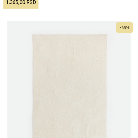
1.365,00 RSD
-
35
%