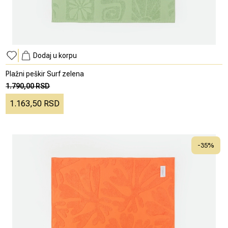
Dodaj u korpu
Plažni peškir Surf zelena
1.790,00 RSD
1.163,50 RSD
-
35
%