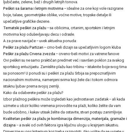
ljubičaste, zelene, bež i drugih letnjih tonova.
Peškiri sa šarama i letnjim motivima
– idealne za one koji vole razigrane
boje, talase, geometrijske oblike, voćne motive, tropske detalje ili
upečatljive grafičke dezene.
Tematski peškiri za plažu
– sa oblicima, crtanim, sportskim i letnjim
motivima koji oduševljavaju decu i odrasle.
A za prave navijače – uvek aktuelna ponuda:
Peškir za plažu Partizan
– crno-beli dizajn sa upečatljivim logom kluba
Peškir za plažu Crvena zvezda
– crveno-beli motivi za vatrene fanove
Ovi peškiri su ne samo praktičan predmet već i savršen poklon za svakog
sportskog entuzijastu. Zamislite plažu kao tribinu – istaknite boje svog tima
sa ponosom! U ponudi su i peškiri za plažu Srbija sa prepoznatljivim
nacionalnim motivima, namenjeni svima koji žele da i tokom odmora
istaknu ljubav prema svojoj zemlji.
Kako da odaberete peškir za plažu?
Izbor plažnog peškira može izgledati kao jednostavan zadatak – ali kada
uzmete u obzir koliko vremena provodite na plaži, koliko želite da vam
bude udobno, i kakav utisak želite da ostavite, stvari postaju zanimljivije.
Kvalitetan peškir za plažu je kombinacija dimenzija, materijala, gramaže i
dizajna
– a svaki od ovih faktora igra ključnu ulogu u krajnjem iskustvu.
Dimenzije su prvi kriterijum koji treba razmotriti. Ako volite da se uvijete u