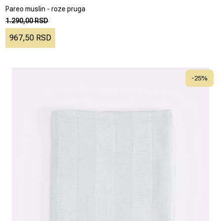
Pareo muslin - roze pruga
1.290,00 RSD
967,50 RSD
-
25
%