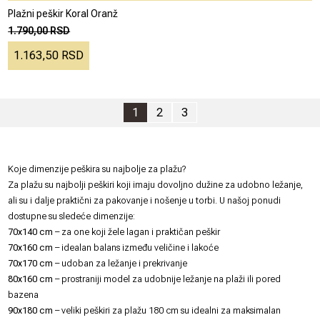
Plažni peškir Koral Oranž
1.790,00 RSD
1.163,50 RSD
1
2
3
Koje dimenzije peškira su najbolje za plažu?
Za plažu su najbolji peškiri koji imaju dovoljno dužine za udobno ležanje,
ali su i dalje praktični za pakovanje i nošenje u torbi. U našoj ponudi
dostupne su sledeće dimenzije:
70x140 cm
– za one koji žele lagan i praktičan peškir
70x160 cm
– idealan balans između veličine i lakoće
70x170 cm
– udoban za ležanje i prekrivanje
80x160 cm
– prostraniji model za udobnije ležanje na plaži ili pored
bazena
90x180 cm
– veliki peškiri za plažu 180 cm su idealni za maksimalan