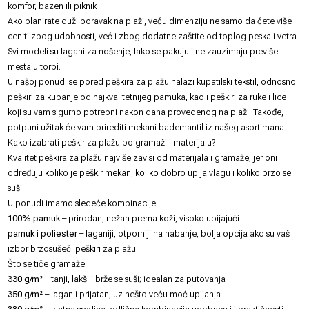
komfor, bazen ili piknik
Ako planirate duži boravak na plaži, veću dimenziju ne samo da ćete više
ceniti zbog udobnosti, već i zbog dodatne zaštite od toplog peska i vetra.
Svi modeli su lagani za nošenje, lako se pakuju i ne zauzimaju previše
mesta u torbi.
U našoj ponudi se pored peškira za plažu nalazi
kupatilski tekstil
, odnosno
peškiri za kupanje
od najkvalitetnijeg pamuka, kao i
peškiri za ruke
i
lice
koji su vam sigurno potrebni nakon dana provedenog na plaži! Takođe,
potpuni užitak će vam prirediti mekani
bademantil
iz našeg asortimana.
Kako izabrati peškir za plažu po gramaži i materijalu?
Kvalitet peškira za plažu najviše zavisi od materijala i gramaže, jer oni
određuju koliko je peškir mekan, koliko dobro upija vlagu i koliko brzo se
suši.
U ponudi imamo sledeće kombinacije:
100% pamuk
– prirodan, nežan prema koži, visoko upijajući
pamuk i poliester
– laganiji, otporniji na habanje, bolja opcija ako su vaš
izbor brzosušeći peškiri za plažu
Što se tiče gramaže:
330 g/m²
– tanji, lakši i brže se suši; idealan za putovanja
350 g/m²
– lagan i prijatan, uz nešto veću moć upijanja