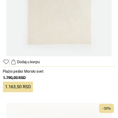
Dodaj u korpu
Plažni peškir Morski svet
1.790,00 RSD
1.163,50 RSD
-
35
%