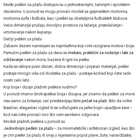
Muški peškiri za plažu dostupni su u jednostavnijim, tamnijim i sportskim
dezenima. U ponudi se mogu pronaći modeli sa gejmerskim motivima,
motivima surfa i fudbala, kao i peškiri sa obeležjima fudbalskih klubova.
Veće dimenzije pružaju dovoljno prostora za ležanje, presvlačenje i
umotavanje nakon kupanja.
Dečiji peškiri za plažu
Zabavni dezeni namenjeni su najmlađima koji vole razigrane motive i boje.
Pamučni peškiri za plažu za decu su
mekani, praktični za nošenje i laki za
održavanje
nakon mora, bazena ili igre na pesku.
Kada se uklope pravi dezen, dobra dimenzija i prijatan materijal, peškir
postaje mnogo više od dodatka za plažu - postaje komad koji ćete rado
nositi celo leto.
Koji boje i dizajn plažnih peškira nudimo?
U ponudi imamo širok spektar boja i dizajna, jer znamo da peškiri za more
nisu samo za brisanje, već predstavljaju
lični pečat na plaži
. Bilo da volite
klasičan, elegantan izgled ili se odlučujete za jarke boje i upadljive šare –
kod nas ćete pronaći ono što vam savršeno odgovara.
Modeli plažnih peškira u ponudi su:
Jednobojni peškiri za plažu
– za minimalistički i sofisticiran izgled, kao što
je crni peskir za plažu ili onaj u nijansama poput plave, žute, narandžaste,