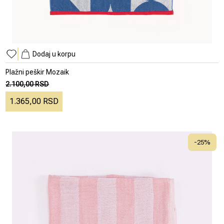
Dodaj u korpu
Plažni peškir Mozaik
2.100,00 RSD
1.365,00 RSD
-
25
%