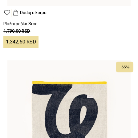
Dodaj u korpu
Plažni peškir Srce
1.790,00 RSD
1.342,50 RSD
-
35
%