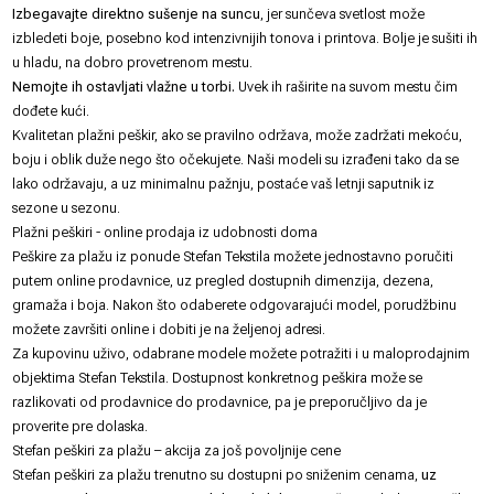
Izbegavajte direktno sušenje na suncu
, jer sunčeva svetlost može
izbledeti boje, posebno kod intenzivnijih tonova i printova. Bolje je sušiti ih
u hladu, na dobro provetrenom mestu.
Nemojte ih ostavljati vlažne u torbi.
Uvek ih raširite na suvom mestu čim
dođete kući.
Kvalitetan plažni peškir, ako se pravilno održava, može zadržati mekoću,
boju i oblik duže nego što očekujete. Naši modeli su izrađeni tako da se
lako održavaju, a uz minimalnu pažnju, postaće vaš letnji saputnik iz
sezone u sezonu.
Plažni peškiri - online prodaja iz udobnosti doma
Peškire za plažu iz ponude
Stefan Tekstila
možete jednostavno poručiti
putem online prodavnice, uz pregled dostupnih dimenzija, dezena,
gramaža i boja. Nakon što odaberete odgovarajući model, porudžbinu
možete završiti online i dobiti je na željenoj adresi.
Za kupovinu uživo, odabrane modele možete potražiti i u maloprodajnim
objektima Stefan Tekstila. Dostupnost konkretnog peškira može se
razlikovati od prodavnice do prodavnice, pa je preporučljivo da je
proverite pre dolaska.
Stefan peškiri za plažu – akcija za još povoljnije cene
Stefan peškiri za plažu trenutno su dostupni po sniženim cenama,
uz