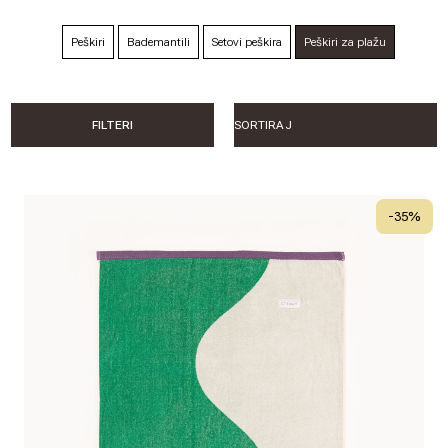
Peškiri
Bademantili
Setovi peškira
Peškiri za plažu
FILTERI
-
35
%