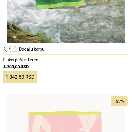
Dodaj u korpu
Plažni peškir Teren
1.790,00 RSD
1.342,50 RSD
-
25
%