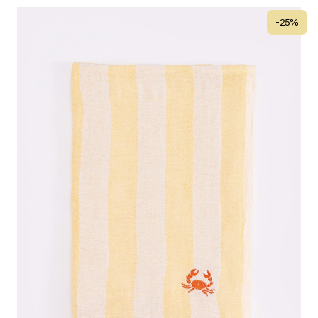
-
25
%