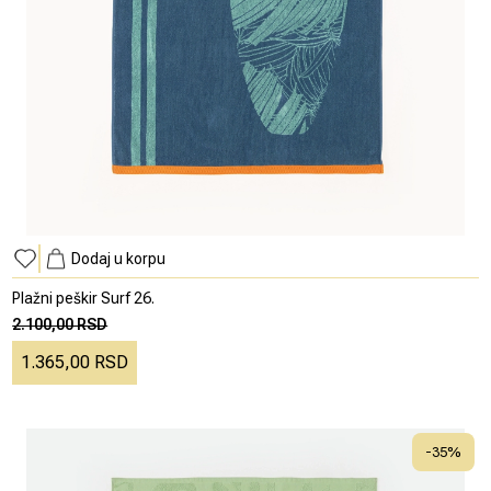
Dodaj u korpu
Plažni peškir Surf 26.
2.100,00 RSD
1.365,00 RSD
-
35
%