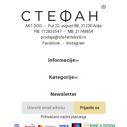
AKT DOO
-
Put 22. avgust BB, 31230 Arilje
PIB:
112833547
-
MB:
21748854
prodaja@stefantekstil.rs
Facebook
-
Instagram
Informacije
Kategorije
Newsletter
Prijavite se
Prihvaćeni načini plaćanja