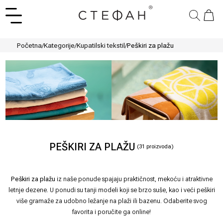
Početna
/
Kategorije
/
Kupatilski tekstil
/
Peškiri za plažu
PEŠKIRI ZA PLAŽU
(
31
proizvoda)
Peškiri za plažu
iz naše ponude spajaju praktičnost, mekoću i atraktivne
letnje dezene. U ponudi su tanji modeli koji se brzo suše, kao i veći peškiri
više gramaže za udobno ležanje na plaži ili bazenu. Odaberite svog
favorita i poručite ga online!