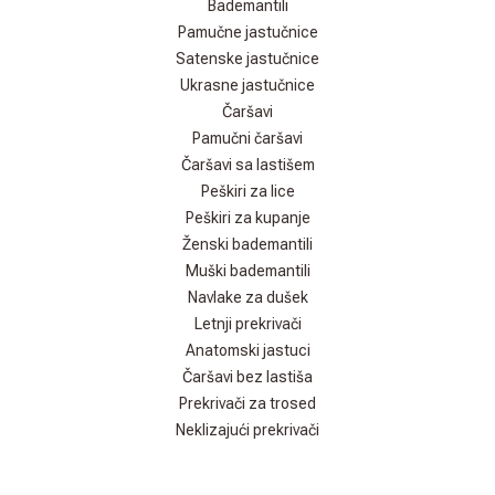
Bademantili
Pamučne jastučnice
Satenske jastučnice
Ukrasne jastučnice
Čaršavi
Pamučni čaršavi
Čaršavi sa lastišem
Peškiri za lice
Peškiri za kupanje
Ženski bademantili
Muški bademantili
Navlake za dušek
Letnji prekrivači
Anatomski jastuci
Čaršavi bez lastiša
Prekrivači za trosed
Neklizajući prekrivači