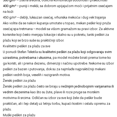
380 g/m²
– zlatna sredina, odlična kombinacija udobnosti i praktičnosti
400 g/m²
– puniji i mekši, sa dobrom upijajućom moći i prijatnim osećajem
na koži
450 g/m² – deblji, luksuzan osećaj, vrhunska mekoća i dug vek trajanja
Ako volite da se nakon kupanja umotate u topao, mekan peškir koji pruža
osećaj spa tretmana – modeli sa višom gramažom su pravi izbor. Za aktivne
korisnike koji često menjaju lokacije i stalno su u pokretu, tanki peškiri za
plažu koji se brzo suše su praktičniji izbor.
Kvalitetni peškiri za plažu za sve
U ponudi Stefan Tekstila su
kvalitetni
peškiri za plažu koji odgovaraju svim
uzrastima, potrebama i ukusima
, pa model možete birati prema tome ko
ga koristi, ali i prema dezenu, dimenziji i načinu upotrebe. Nekome su izbor
peškiri za bazen i putovanja, dok su za najmlađe najpraktičniji mekani
peškiri vedrih boja, veselih i razigranih motiva.
Ženski peškiri za plažu
Ženski peškiri za plažu često se biraju u
nežnijim jednobojnim varijanama ili
vedrim dezenima
kao što su žute, plave ili roze pruge sa morskim
motivima ili srcima. Odličan su izbor za sve koji žele da
peškir
bude
praktičan, ali i lep detalj uz letnju torbu, kupaći kostim i ostalu opremu za
plažu.
Muški peškiri za plažu