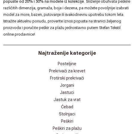
popuste od 20% i 30% na modele iz kolekcije
. Sniženje obuhvata peškire
različitih dimenzija, gramaža, boja i dezena, pa možete povoljnije izabrati
model za more, bazen, putovanje ili svakodnevnu upotrebu tokom leta.
Istražite aktuelnu ponudu, proverite iznos popusta na stranici željenog
proizvoda i poručite peškir za plažu jednostavno putem Stefan Tekstil
online prodavnice!
Najtraženije kategorije
Posteljine
Prekrivači za krevet
Frotirski prekrivači
Jorgani
Jastuci
Jastuk za vrat
Ćebad
Stolnjaci
Peškiri
Peškiri za plažu