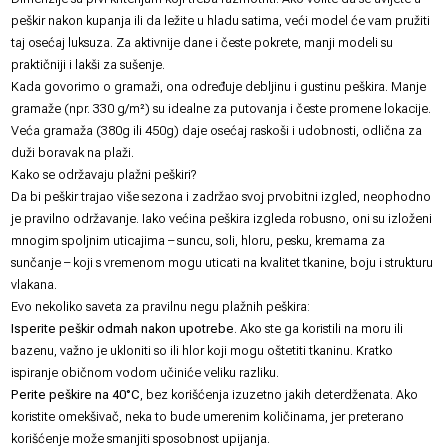
peškir nakon kupanja ili da ležite u hladu satima, veći model će vam pružiti
taj osećaj luksuza. Za aktivnije dane i česte pokrete, manji modeli su
praktičniji i lakši za sušenje.
Kada govorimo o gramaži, ona određuje debljinu i gustinu peškira. Manje
gramaže (npr. 330 g/m²) su idealne za putovanja i česte promene lokacije.
Veća gramaža (380g ili 450g) daje osećaj raskoši i udobnosti, odlična za
duži boravak na plaži.
Kako se održavaju plažni peškiri?
Da bi peškir trajao više sezona i zadržao svoj prvobitni izgled, neophodno
je pravilno održavanje. Iako većina peškira izgleda robusno, oni su izloženi
mnogim spoljnim uticajima – suncu, soli, hloru, pesku, kremama za
sunčanje – koji s vremenom mogu uticati na kvalitet tkanine, boju i strukturu
vlakana.
Evo nekoliko saveta za pravilnu negu plažnih peškira:
Isperite peškir odmah nakon upotrebe
. Ako ste ga koristili na moru ili
bazenu, važno je ukloniti so ili hlor koji mogu oštetiti tkaninu. Kratko
ispiranje običnom vodom učiniće veliku razliku.
Perite peškire na 40°C
, bez korišćenja izuzetno jakih deterdženata. Ako
koristite omekšivač, neka to bude umerenim količinama, jer preterano
korišćenje može smanjiti sposobnost upijanja.