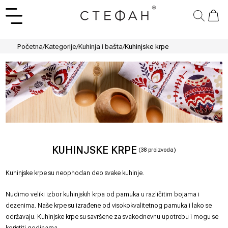
Početna
/
Kategorije
/
Kuhinja i bašta
/
Kuhinjske krpe
KUHINJSKE KRPE
(
38
proizvoda)
Kuhinjske krpe su neophodan deo svake kuhinje.
Nudimo veliki izbor kuhinjskih krpa od pamuka u različitim bojama i
dezenima. Naše krpe su izrađene od visokokvalitetnog pamuka i lako se
održavaju. Kuhinjske krpe su savršene za svakodnevnu upotrebu i mogu se
koristiti godinama.