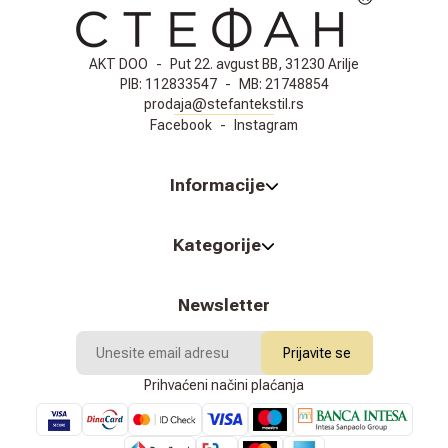
AKT DOO
-
Put 22. avgust BB, 31230 Arilje
PIB:
112833547
-
MB:
21748854
prodaja@stefantekstil.rs
Facebook
-
Instagram
Informacije
Kategorije
Newsletter
Prijavite se
Prihvaćeni načini plaćanja