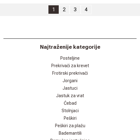
1
2
3
4
Najtraženije kategorije
Posteljine
Prekrivači za krevet
Frotirski prekrivači
Jorgani
Jastuci
Jastuk za vrat
Ćebad
Stolnjaci
Peškiri
Peškiri za plažu
Bademantili