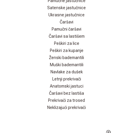
Pamučne jastučnice
Satenske jastučnice
Ukrasne jastučnice
Čaršavi
Pamučni čaršavi
Čaršavi sa lastišem
Peškiri za lice
Peškiri za kupanje
Ženski bademantili
Muški bademantili
Navlake za dušek
Letnji prekrivači
Anatomski jastuci
Čaršavi bez lastiša
Prekrivači za trosed
Neklizajući prekrivači