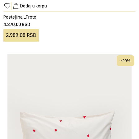
Dodaj u korpu
Posteljina LTroto
4.370,00 RSD
2.989,08 RSD
-
20
%