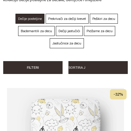
Dečije posteljine
Prekrivači za dečiji krevet
Peškiri za decu
Bademantili za decu
Dečiji jastučići
Pidžame za decu
Jastučnice za decu
FILTERI
-
32
%