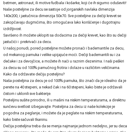
betmen, astronaut, ili motive fudbala i košarke, koji će ih sigurno oduševiti!
Naše posteljine za decu se sastoje od jorganskih navlaka dimenzija
140x200, i jastučnica dimenzija 50x70. Sve posteljine za dečiji krevet se
zakopčavaju dugmićima, što omogućava lako korišćenje i dugotrajnu
izdržljivost.
Savršeno ih možete uklopiti sa dodacima za dečiji krevet, kao što su
dečiji
jastučići
i
prekrivači za decu
.
U našoj ponudi, pored posteljine možete pronaći i
bademantile za decu
,
od mekanog pamuka i velike upijajuće moći. Dečiji bademantili su i za
dečake i za devojčice, a možete ih naći u raznim dezenima. I naši
peškiri
za decu
su od 100% pamučnog frotira i dolaze u različitim veličinama.
Kako da održavate dečiju posteljinu?
Naša posteljina za decu je od 100% pamuka, što znači da je idealno da je
perete na 40 stepeni, a nekad čak i na 60 stepeni, kako biste je održavali
čistom i uklonili sve bakterije.
Posteljinu sušite prirodno, ili u mašini na niskim temperaturama, a direktnu
sunčevu svetlost izbegavajte. Posteljina za decu iz naše kolekcije je
pogodna za peglanje, i možete da je peglate na niskim temperaturama,
kako biste sačuvali tkaninu.
Dečija posteljina treba da se menja najmanje jednom nedeljno, jer su deca