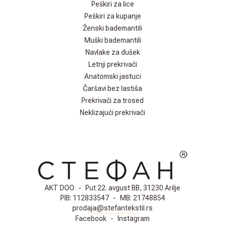
Peškiri za lice
Peškiri za kupanje
Ženski bademantili
Muški bademantili
Navlake za dušek
Letnji prekrivači
Anatomski jastuci
Čaršavi bez lastiša
Prekrivači za trosed
Neklizajući prekrivači
AKT DOO
-
Put 22. avgust BB, 31230 Arilje
PIB:
112833547
-
MB:
21748854
prodaja@stefantekstil.rs
Facebook
-
Instagram