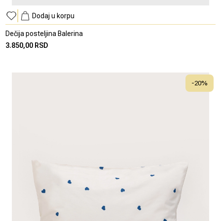
Dodaj u korpu
Dečija posteljina Balerina
3.850,00 RSD
-
20
%