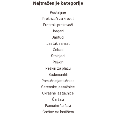
Najtraženije kategorije
Posteljine
Prekrivači za krevet
Frotirski prekrivači
Jorgani
Jastuci
Jastuk za vrat
Ćebad
Stolnjaci
Peškiri
Peškiri za plažu
Bademantili
Pamučne jastučnice
Satenske jastučnice
Ukrasne jastučnice
Čaršavi
Pamučni čaršavi
Čaršavi sa lastišem