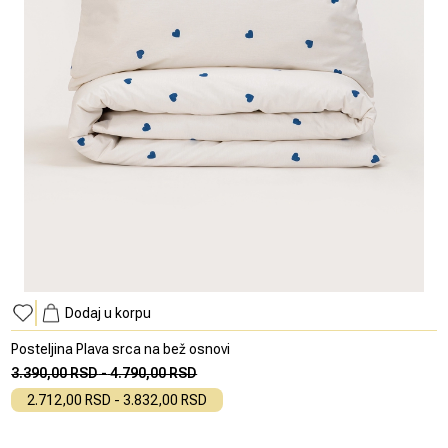
Dodaj u korpu
Posteljina Plava srca na bež osnovi
3.390,00 RSD
-
4.790,00 RSD
2.712,00 RSD
-
3.832,00 RSD