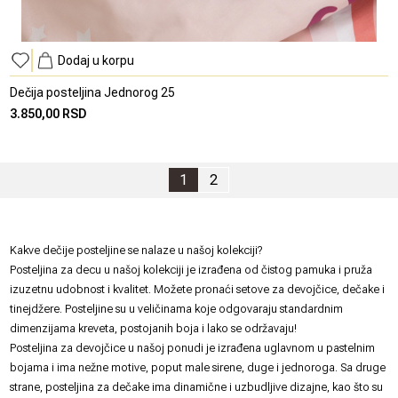
Dodaj u korpu
Dečija posteljina Jednorog 25
3.850,00 RSD
1
2
Kakve dečije posteljine se nalaze u našoj kolekciji?
Posteljina za decu u našoj kolekciji je izrađena od čistog pamuka i pruža
izuzetnu udobnost i kvalitet. Možete pronaći setove za devojčice, dečake i
tinejdžere. Posteljine su u veličinama koje odgovaraju standardnim
dimenzijama kreveta, postojanih boja i lako se održavaju!
Posteljina za devojčice u našoj ponudi je izrađena uglavnom u pastelnim
bojama i ima nežne motive, poput male sirene, duge i jednoroga. Sa druge
strane, posteljina za dečake ima dinamične i uzbudljive dizajne, kao što su