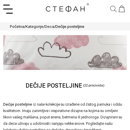
Početna
/
Kategorije
/
Deca
/
Dečije posteljine
DEČIJE POSTELJINE
(
22
proizvoda)
Dečije posteljine
iz naše kolekcije su izrađene od čistog pamuka i odišu
kvalitetom. Imaju zanimljive i inspirativne dizajne na kojima su omiljeni
likovi vašeg mališana, poput sirene, betmena ili jednoroga. Dizajnirani su
da deca uživaju u udobnosti i sanjaju velike snove. Pogledajte našu
kolekciju dečije posteljine za dečake, devojčice i tinejdžere!