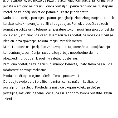
sklona znojenju, što može da rezultira akumulacijom bakterija i grinja. Ako
je dete alergično na prašinu, onda posteljinu perite redovno na 60 stepeni.
Posteljina za dečiji krevet od pamuka - zašto je odabrati?
Kada birate dečiju posteljinu, pamuk je najbolji izbor zbog svojih prirodnih
karakteristika - mekan je, izdržljiv i dugotrajan. Pamuk propušta vazduh i
pomaže u održavanju telesne temperature tokom noći. Ima sposobnost da
upija vlagu, što znači da vazduh između tela i posteljine može da cirkuliše.
Idealan je za spavanje i tokom letnjih i zimskih meseci.
Miran i udoban san je ključan za razvoj deteta, pomaže u poboljšavanju
koncentracije, pamćenja i raspoloženja, te je neophodno da mu
obezbedimo udoban krevet i kvalitetnu posteljinu.
Pamučna posteljina za decu nudi mnogo benefita, i zato treba baš nju da
odaberete za svoje mališane.
Prodaja dečije posteljine u Stefan Tekstil prodavnici
Obradujte svoje dete i pružite mu miran san sa našom kvalitetnom
posteljinom za decu. Pogledajte našu celokupnu kolekciju dečije
posteljine, različitih dezena i cena. Za širi izbor proizvoda posetite
Stefan
Tekstil
!