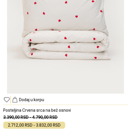
Dodaj u korpu
Posteljina Crvena srca na bež osnovi
3.390,00 RSD
-
4.790,00 RSD
2.712,00 RSD
-
3.832,00 RSD