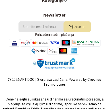
Kategorije
Newsletter
Prijavite se
Prihvaćeni načini plaćanja
©
2026
AKT DOO | Sva prava zadržana. Powered by
Croonus
Technologies
Cene na sajtu su iskazane u dinarima sa uračunatim porezom, a
plaćanje se vrši isključivo u dinarima, isporuka se vrši samo na