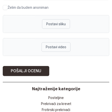
Želim da budem anoniman
Postavi sliku
Postavi video
POŠALJI OCENU
Najtraženije kategorije
Posteljine
Prekrivači za krevet
Frotirski prekrivači