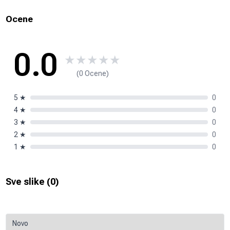
Ocene
0.0
★
★
★
★
★
(0 Ocene)
5
★
0
4
★
0
3
★
0
2
★
0
1
★
0
Sve slike (
0
)