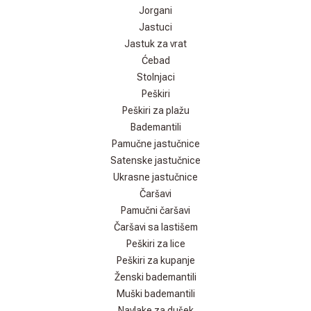
Jorgani
Jastuci
Jastuk za vrat
Ćebad
Stolnjaci
Peškiri
Peškiri za plažu
Bademantili
Pamučne jastučnice
Satenske jastučnice
Ukrasne jastučnice
Čaršavi
Pamučni čaršavi
Čaršavi sa lastišem
Peškiri za lice
Peškiri za kupanje
Ženski bademantili
Muški bademantili
Navlake za dušek