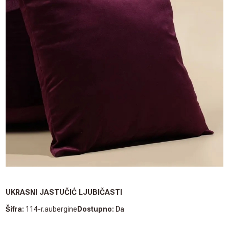
UKRASNI JASTUČIĆ LJUBIČASTI
Šifra:
114-r.aubergine
Dostupno:
Da