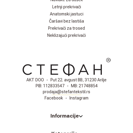
Letnji prekrivači
Anatomski jastuci
Čaršavi bez lastiša
Prekrivači za trosed
Neklizajući prekrivači
AKT DOO
-
Put 22. avgust BB, 31230 Arilje
PIB:
112833547
-
MB:
21748854
prodaja@stefantekstil.rs
Facebook
-
Instagram
Informacije