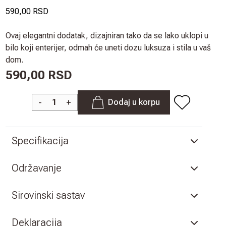
590,00 RSD
Ovaj elegantni dodatak, dizajniran tako da se lako uklopi u
bilo koji enterijer, odmah će uneti dozu luksuza i stila u vaš
dom.
590,00 RSD
-
+
Dodaj u korpu
Specifikacija
Održavanje
Sirovinski sastav
Deklaracija