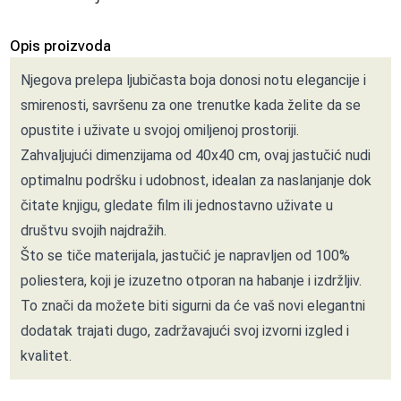
Opis proizvoda
Njegova prelepa ljubičasta boja donosi notu elegancije i
smirenosti, savršenu za one trenutke kada želite da se
opustite i uživate u svojoj omiljenoj prostoriji.
Zahvaljujući dimenzijama od 40x40 cm, ovaj jastučić nudi
optimalnu podršku i udobnost, idealan za naslanjanje dok
čitate knjigu, gledate film ili jednostavno uživate u
društvu svojih najdražih.
Što se tiče materijala, jastučić je napravljen od 100%
poliestera, koji je izuzetno otporan na habanje i izdržljiv.
To znači da možete biti sigurni da će vaš novi elegantni
dodatak trajati dugo, zadržavajući svoj izvorni izgled i
kvalitet.