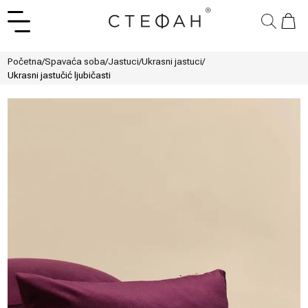
Početna
/
Spavaća soba
/
Jastuci
/
Ukrasni jastuci
/
Ukrasni jastučić ljubičasti