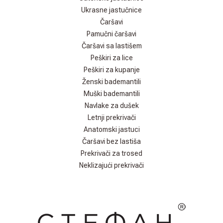
Ukrasne jastučnice
Čaršavi
Pamučni čaršavi
Čaršavi sa lastišem
Peškiri za lice
Peškiri za kupanje
Ženski bademantili
Muški bademantili
Navlake za dušek
Letnji prekrivači
Anatomski jastuci
Čaršavi bez lastiša
Prekrivači za trosed
Neklizajući prekrivači