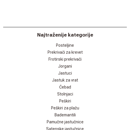
Najtraženije kategorije
Posteljine
Prekrivači za krevet
Frotirski prekrivači
Jorgani
Jastuci
Jastuk za vrat
Ćebad
Stolnjaci
Peškiri
Peškiri za plažu
Bademantili
Pamučne jastučnice
Satenske jastučnice