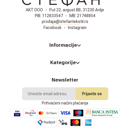
AKT DOO
-
Put 22. avgust BB, 31230 Arilje
PIB:
112833547
-
MB:
21748854
prodaja@stefantekstil.rs
Facebook
-
Instagram
Informacije
Kategorije
Newsletter
Prijavite se
Prihvaćeni načini plaćanja