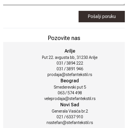
Pošalji poruku
Pozovite nas
Arilje
Put 22. avgusta bb, 31230 Arilje
031 / 3894 222
031 / 3891 946
prodaja@stefantekstil.rs
Beograd
Smederevski put 5
063 / 574 498
veleprodaja@stefantekstil.rs
Novi Sad
Generala Vasića br.2
021 / 6337 910
nsstefan@stefantekstil.rs