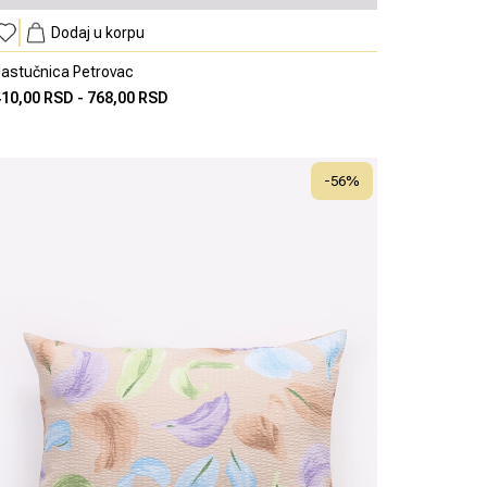
Dodaj u korpu
astučnica Petrovac
410,00 RSD
-
768,00 RSD
-
56
%