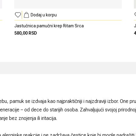
Dodaj u korpu
Jastučnica pamučni krep Ritam Srca
J
580,00 RSD
u, pamuk se izdvaja kao najpraktičniji i najzdraviji izbor. One p
ve generacije – od dece do starijih osoba. Zahvaljujući svojoj priro
je bez znojenja ili iritacija.
alergijske reakcije i ne zadržava čestice koje bi mogle nadražiti