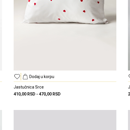
Dodaj u korpu
Jastučnica Srce
J
410,00 RSD
-
470,00 RSD