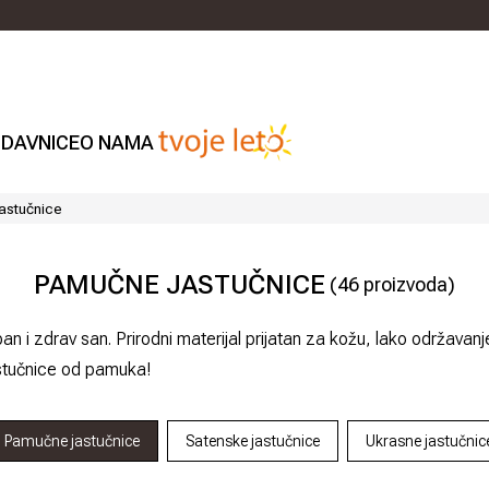
DAVNICE
O NAMA
astučnice
PAMUČNE JASTUČNICE
(
46
proizvoda)
an i zdrav san. Prirodni materijal prijatan za kožu, lako održava
astučnice od pamuka!
Pamučne jastučnice
Satenske jastučnice
Ukrasne jastučnic