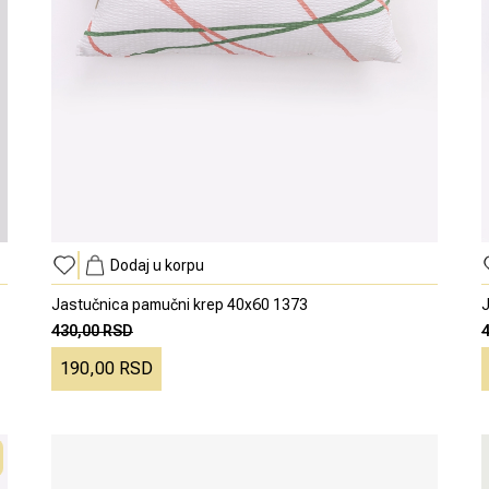
Dodaj u korpu
Jastučnica pamučni krep 40x60 1373
J
430,00 RSD
190,00 RSD