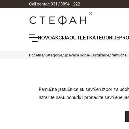
Call centar: 031 / 3894 - 222
NOVO
AKCIJA
OUTLET
KATEGORIJE
PRO
Početna
/
Kategorije
/
Spavaća soba
/
Jastučnice
/
Pamučne j
Pamučne jastučnice
su savršen izbor za udob
Istražite našu ponudu i pronađite savršene j