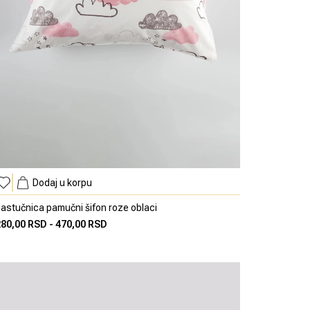
Dodaj u korpu
astučnica pamučni šifon roze oblaci
280,00 RSD
-
470,00 RSD