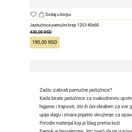
Dodaj u korpu
Jastučnica pamučni krep 1253 40x60
430,00 RSD
190,00 RSD
Zašto izabrati pamučne jastučnice?
Kada birate
jastučnice
za svakodnevnu upotreb
higijene i trajnosti, što ih čini idealnim za s
upija vlagu i stvara prijatno okruženje za spavan
Prirodni materijal koji je blag prema koži
Pamuk je hipoalergen, što znači da ne izaziva 