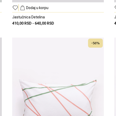
Dodaj u korpu
Jastučnica Detelina
J
410,00 RSD
-
640,00 RSD
-
56
%