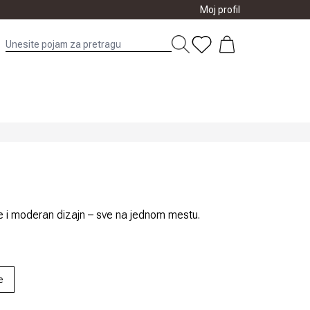
Moj profil
nje i moderan dizajn – sve na jednom mestu.
e