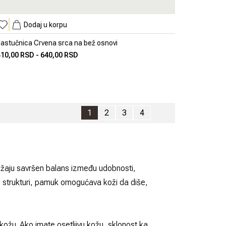
Dodaj u korpu
astučnica Crvena srca na bež osnovi
410,00 RSD
-
640,00 RSD
1
2
3
4
ružaju savršen balans između udobnosti,
dnoj strukturi, pamuk omogućava koži da diše,
 kožu. Ako imate osetljivu kožu, sklonost ka