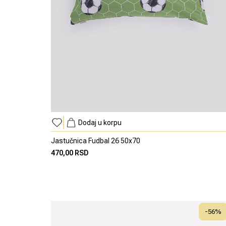
Dodaj u korpu
Jastučnica Fudbal 26 50x70
470,00 RSD
-
56
%