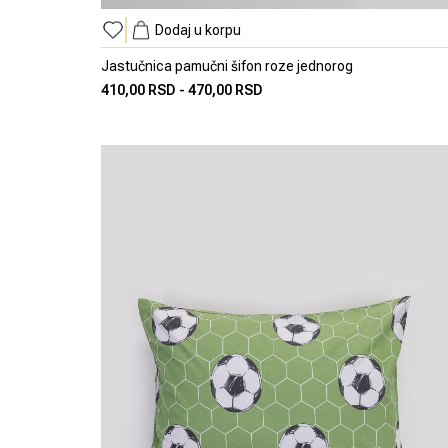
Dodaj u korpu
Jastučnica pamučni šifon roze jednorog
410,00 RSD
-
470,00 RSD