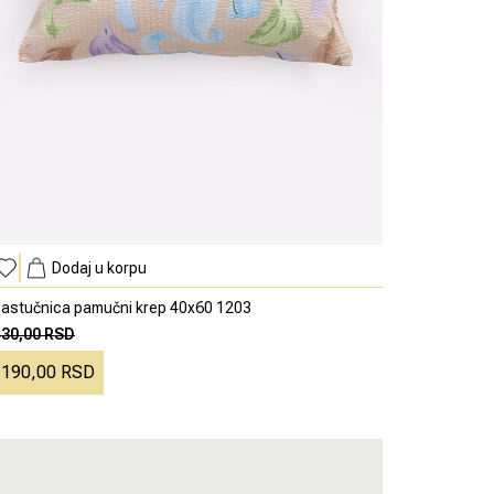
Dodaj u korpu
astučnica pamučni krep 40x60 1203
430,00 RSD
190,00 RSD