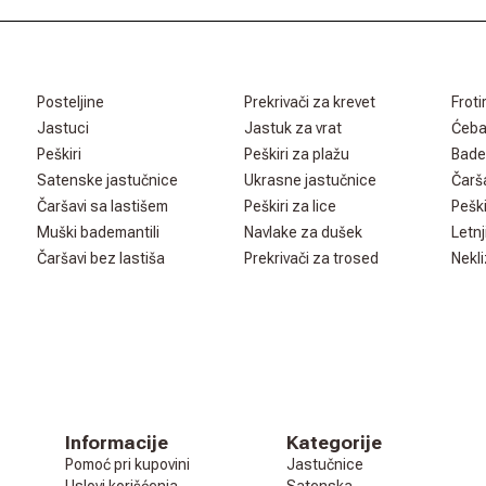
Posteljine
Prekrivači za krevet
Froti
Jastuci
Jastuk za vrat
Ćeb
Peškiri
Peškiri za plažu
Bade
Satenske jastučnice
Ukrasne jastučnice
Čarš
Čaršavi sa lastišem
Peškiri za lice
Peški
Muški bademantili
Navlake za dušek
Letnj
Čaršavi bez lastiša
Prekrivači za trosed
Nekli
Informacije
Kategorije
Pomoć pri kupovini
Jastučnice