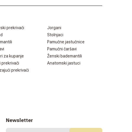
rski prekrivači
Jorgani
ad
Stolnjaci
mantili
Pamučne jastučnice
avi
Pamučni čaršavi
ri za kupanje
Ženski bademantili
i prekrivači
Anatomski jastuci
zajući prekrivači
Newsletter