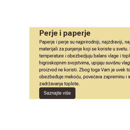
Perje i paperje
Paperje i perje su najprirodniji, najzdraviji, naj
materijali za punjenje koji se koriste u svetu
temperature i obezbedjuju balans vlage i topl
higroskopnim svojstvima, upijaju suvišnu vlag
proizvod ne koristi. Zbog toga Vam je uvek top
obezbeđuje mekoću, povećava zapreminu i im
zadržavanja toplote.
Saznajte više