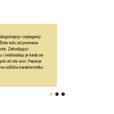
dugotrajniji i najlaganiji
. Štite telo od promena
ote. Zahvaljujući
u i oslobađaju je kada se
lo ali ste suvi. Paperje
a odličnu karakteristiku