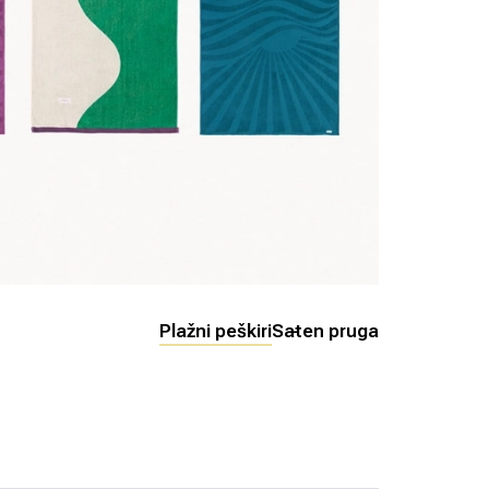
Plažni peškiri
Saten pruga
-