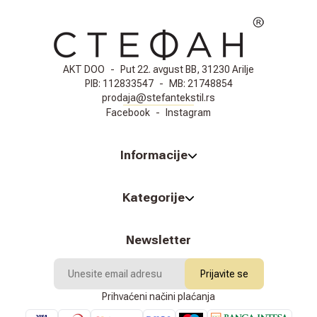
AKT DOO
-
Put 22. avgust BB, 31230 Arilje
PIB:
112833547
-
MB:
21748854
prodaja@stefantekstil.rs
Facebook
-
Instagram
Informacije
Kategorije
Newsletter
Prijavite se
Prihvaćeni načini plaćanja