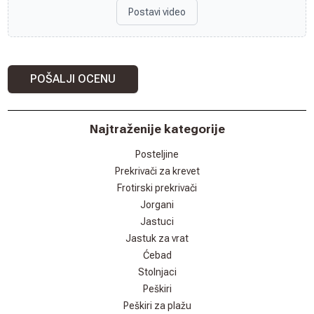
Postavi video
POŠALJI OCENU
Najtraženije kategorije
Posteljine
Prekrivači za krevet
Frotirski prekrivači
Jorgani
Jastuci
Jastuk za vrat
Ćebad
Stolnjaci
Peškiri
Peškiri za plažu