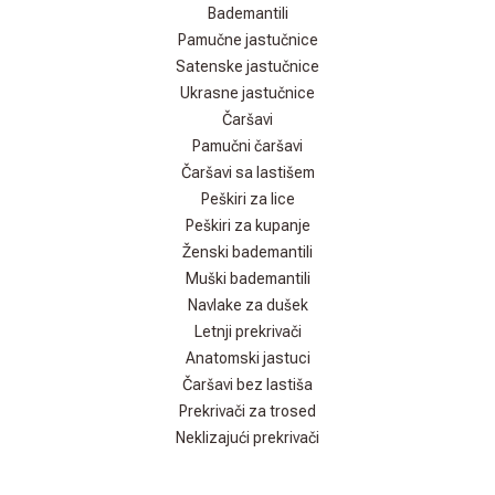
Bademantili
Pamučne jastučnice
Satenske jastučnice
Ukrasne jastučnice
Čaršavi
Pamučni čaršavi
Čaršavi sa lastišem
Peškiri za lice
Peškiri za kupanje
Ženski bademantili
Muški bademantili
Navlake za dušek
Letnji prekrivači
Anatomski jastuci
Čaršavi bez lastiša
Prekrivači za trosed
Neklizajući prekrivači