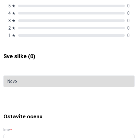
5
★
0
4
★
0
3
★
0
2
★
0
1
★
0
Sve slike (
0
)
Ostavite ocenu
Ime
*