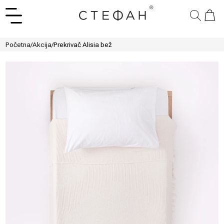
Početna
/
Akcija
/
Prekrivač Alisia bež