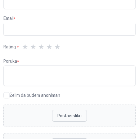
Email
*
★
★
★
★
★
Rating
*
Poruka
*
Želim da budem anoniman
Postavi sliku