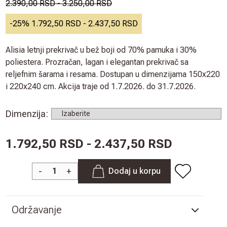
2.390,00 RSD
-
3.250,00 RSD
-
25
%
1.792,50 RSD
-
2.437,50 RSD
Alisia letnji prekrivač u bež boji od 70% pamuka i 30%
poliestera. Prozračan, lagan i elegantan prekrivač sa
reljefnim šarama i resama. Dostupan u dimenzijama 150x220
i 220x240 cm. Akcija traje od 1.7.2026. do 31.7.2026.
Dimenzija
:
1.792,50 RSD - 2.437,50 RSD
-
+
Dodaj u korpu
Održavanje