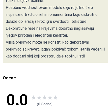
teških slojeva tkanine.
Posebnu vrednost ovom modelu daju reljefne šare
inspirisane tradicionalnim ornamentima koje diskretno
dolaze do izražaja kroz igru svetlosti i teksture.
Dekorativne rese na krajevima dodatno naglašavaju
njegov prirodan i elegantan karakter.
Alisia prekrivač može se koristiti kao dekorativni
prekrivač za krevet, lagani pokrivač tokom letnjih večeri ili
kao dodatni sloj koji prostoru daje toplinu i stil.
Ocene
0.0
★
★
★
★
★
(0 Ocene)