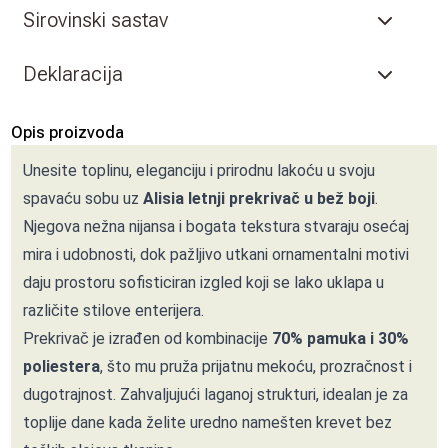
Sirovinski sastav
Deklaracija
Opis proizvoda
Unesite toplinu, eleganciju i prirodnu lakoću u svoju
spavaću sobu uz
Alisia letnji prekrivač u bež boji
.
Njegova nežna nijansa i bogata tekstura stvaraju osećaj
mira i udobnosti, dok pažljivo utkani ornamentalni motivi
daju prostoru sofisticiran izgled koji se lako uklapa u
različite stilove enterijera.
Prekrivač je izrađen od kombinacije
70% pamuka i 30%
poliestera
, što mu pruža prijatnu mekoću, prozračnost i
dugotrajnost. Zahvaljujući laganoj strukturi, idealan je za
toplije dane kada želite uredno namešten krevet bez