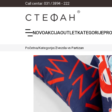
Call centar: 031 / 3894 - 222
NOVO
AKCIJA
OUTLET
KATEGORIJE
PRO
Početna
/
Kategorije
/
Zvezda vs Partizan