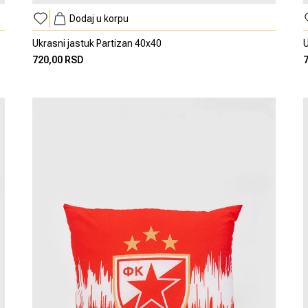
Dodaj u korpu
Ukrasni jastuk Partizan 40x40
U
720,00 RSD