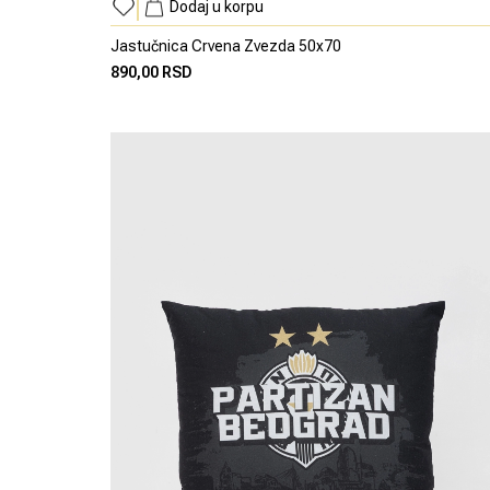
Dodaj u korpu
Jastučnica Crvena Zvezda 50x70
890,00 RSD