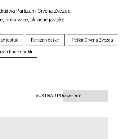
društva Partizan i Crvena Zvezda.
, prekrivače, ukrasne jastuke.
zan jastuk
Partizan peškir
Peškir Crvena Zvezda
tizan bademantili
SORTIRAJ PO