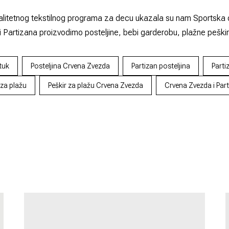
alitetnog tekstilnog programa za decu ukazala su nam Sportska 
Partizana proizvodimo posteljine, bebi garderobu, plažne peškire
tuk
Posteljina Crvena Zvezda
Partizan posteljina
Parti
 za plažu
Peškir za plažu Crvena Zvezda
Crvena Zvezda i Par