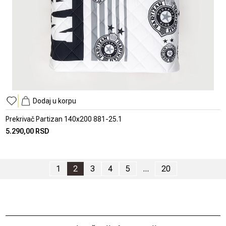
Dodaj u korpu
Prekrivač Partizan 140x200 881-25.1
5.290,00 RSD
1
2
3
4
5
...
20