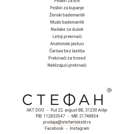
Peškiri za lice
Peškiri za kupanje
Ženski bademantili
Muški bademantili
Navlake za dušek
Letnji prekrivači
Anatomski jastuci
Čaršavi bez lastiša
Prekrivači za trosed
Neklizajući prekrivači
AKT DOO
-
Put 22. avgust BB, 31230 Arilje
PIB:
112833547
-
MB:
21748854
prodaja@stefantekstil.rs
Facebook
-
Instagram