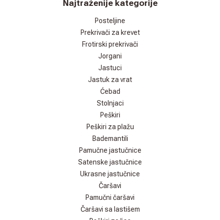
Najtraženije kategorije
Posteljine
Prekrivači za krevet
Frotirski prekrivači
Jorgani
Jastuci
Jastuk za vrat
Ćebad
Stolnjaci
Peškiri
Peškiri za plažu
Bademantili
Pamučne jastučnice
Satenske jastučnice
Ukrasne jastučnice
Čaršavi
Pamučni čaršavi
Čaršavi sa lastišem