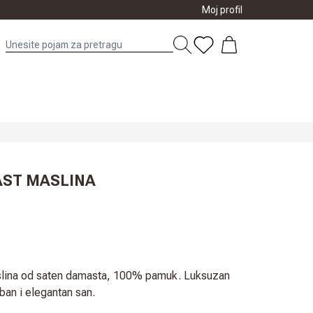
Moj profil
AST MASLINA
slina od saten damasta, 100% pamuk. Luksuzan
ban i elegantan san.