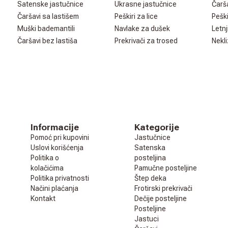
Satenske jastučnice
Ukrasne jastučnice
Čarš
Čaršavi sa lastišem
Peškiri za lice
Peški
Muški bademantili
Navlake za dušek
Letnj
Čaršavi bez lastiša
Prekrivači za trosed
Nekli
Informacije
Kategorije
Pomoć pri kupovini
Jastučnice
Uslovi korišćenja
Satenska
Politika o
posteljina
kolačićima
Pamučne posteljine
Politika privatnosti
Štep deka
Načini plaćanja
Frotirski prekrivači
Kontakt
Dečije posteljine
Posteljine
Jastuci