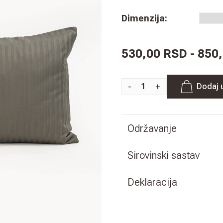
Dimenzija
:
530,00 RSD - 850
-
+
Dodaj 
Održavanje
Sirovinski sastav
Deklaracija