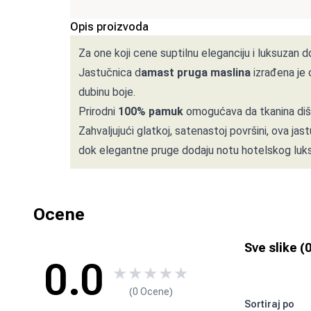
Opis proizvoda
Za one koji cene suptilnu eleganciju i luksuzan do
Jastučnica d
amast pruga maslina
izrađena je
dubinu boje.
Prirodni
100% pamuk
omogućava da tkanina diše
Zahvaljujući glatkoj, satenastoj površini, ova jas
dok elegantne pruge dodaju notu hotelskog luk
Ocene
Sve slike (
0.0
★
★
★
★
★
(0 Ocene)
Sortiraj po