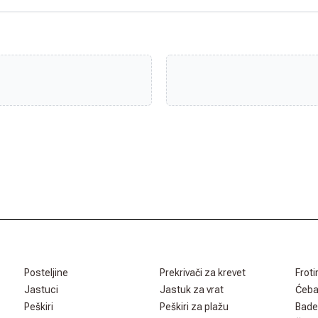
Posteljine
Prekrivači za krevet
Froti
Jastuci
Jastuk za vrat
Ćeb
Peškiri
Peškiri za plažu
Bade