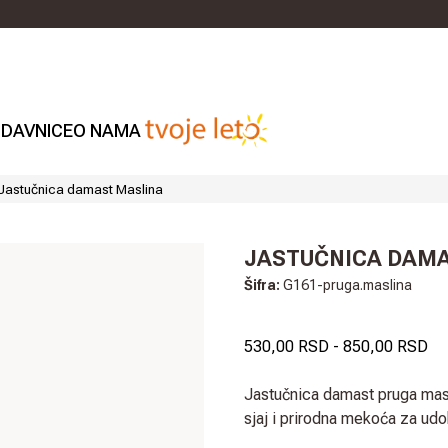
DAVNICE
O NAMA
Jastučnica damast Maslina
JASTUČNICA DAM
Šifra:
G161-pruga.maslina
530,00 RSD
-
850,00 RSD
Jastučnica damast pruga ma
sjaj i prirodna mekoća za udo