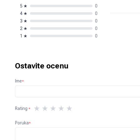
5
★
0
4
★
0
3
★
0
2
★
0
1
★
0
Ostavite ocenu
Ime
*
★
★
★
★
★
Rating
*
Poruka
*