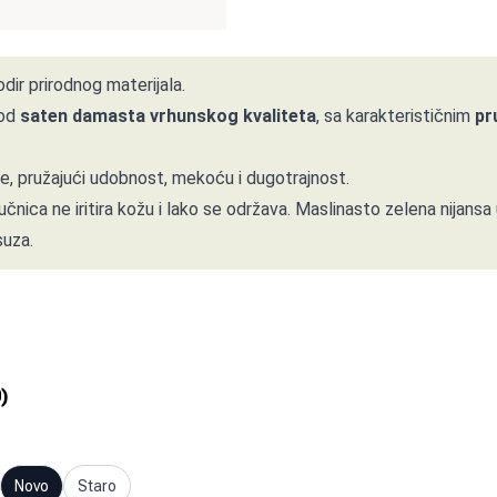
dir prirodnog materijala.
 od
saten damasta vrhunskog kvaliteta
, sa karakterističnim
pr
, pružajući udobnost, mekoću i dugotrajnost.
tučnica ne iritira kožu i lako se održava. Maslinasto zelena nijans
suza.
0
)
Novo
Staro