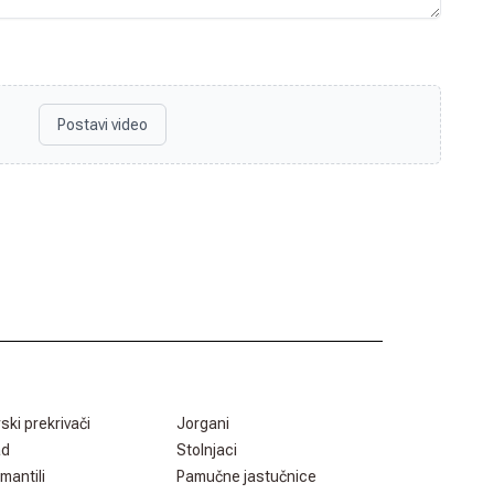
Postavi video
rski prekrivači
Jorgani
ad
Stolnjaci
mantili
Pamučne jastučnice