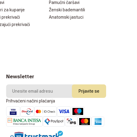
avi
Pamučni čaršavi
ri za kupanje
Ženski bademantili
i prekrivači
Anatomski jastuci
zajući prekrivači
Newsletter
Prijavite se
Prihvaćeni načini plaćanja