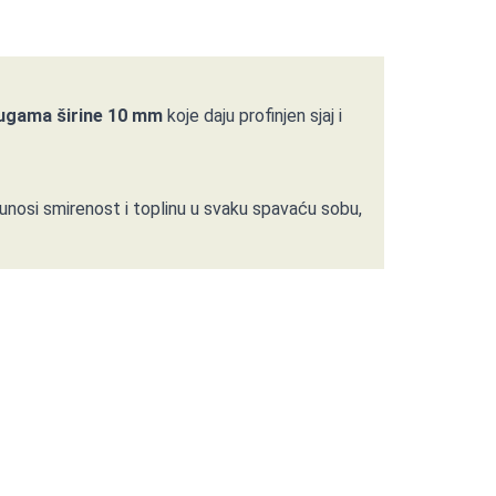
ugama širine 10 mm
koje daju profinjen sjaj i
a unosi smirenost i toplinu u svaku spavaću sobu,