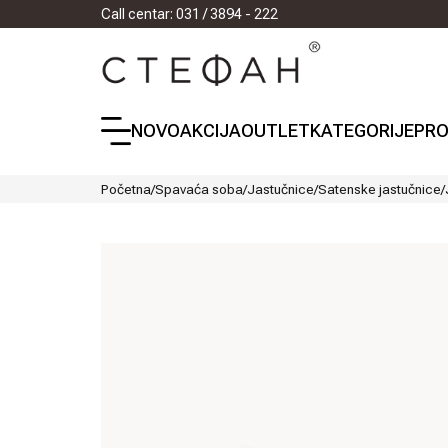
Call centar: 031 / 3894 - 222
NOVO
AKCIJA
OUTLET
KATEGORIJE
PRO
Početna
/
Spavaća soba
/
Jastučnice
/
Satenske jastučnice
/