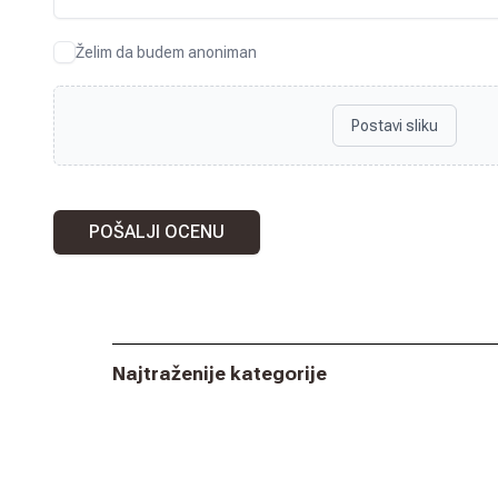
Želim da budem anoniman
Postavi sliku
POŠALJI OCENU
Najtraženije kategorije