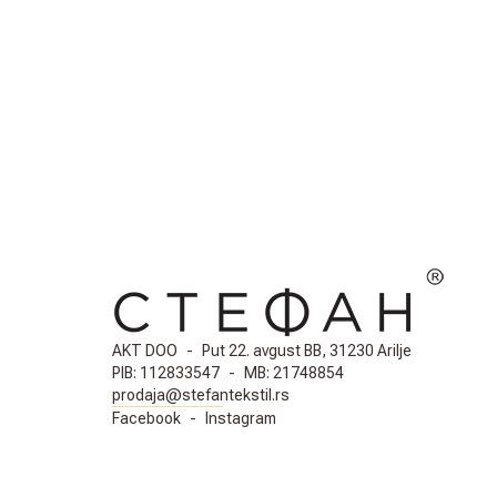
AKT DOO
-
Put 22. avgust BB, 31230 Arilje
PIB:
112833547
-
MB:
21748854
prodaja@stefantekstil.rs
Facebook
-
Instagram