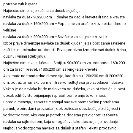
potrebe svih kupaca.
Najčešće dimenzije zaštita za dušek uključuju:
navlaka za dušek 90x200 cm
– Idealne za dečije krevete ili single krevete
navlaka za dušek 160x200 cm
– Popularne za bračne krevete standardne
veličine
navlaka za dušek 200x200 cm
– Savršene za king-size krevete
Izbor prave dimenzije navlake za dušek ključan je za postizanje savršene
zaštite i maksimalne udobnosti.
Prvo, precizno izmerite vaš dušek: širinu,
dužinu i visinu (debljinu)
.
Najčešće dimenzije dušeka u Srbiji su
90x200 cm za jednosed, 160x200
cm za bračni krevet, i 180x200 cm za king-size krevete
.
Ako imate
nestandardne dimenzije, kao što su 120x200 cm ili 200x220
cm
, potražite navlaku po meri ili se konsultujte sa proizvođačem dušeka.
Važno je da navlaka bude malo veća od dušeka
, kako bi elastični rubovi
obezbedili čvrsto prijanjanje i sprečili pomeranje tokom noći.
Pored dimenzija, izaberite materijal navlake prema vašim potrebama -
pamuk je prirodan i prozračan, dok poliester obezbeđuje izdržljivost i
vodootpornost. Ako vam je potrebna dodatna praktičnost,
izaberite
navlaku sa rajfeslusom
, koja omogućava lako postavljanje i skidanje.
Najbolja vodootporna navlaka za dušek u Stefan Tekstil prodavnici