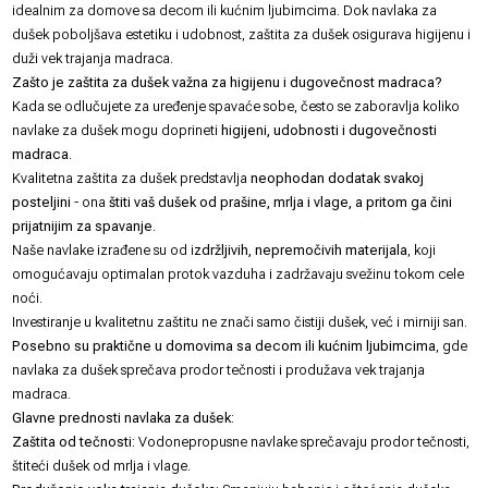
idealnim za domove sa decom ili kućnim ljubimcima. Dok navlaka za
dušek poboljšava estetiku i udobnost, zaštita za dušek osigurava higijenu i
duži vek trajanja madraca.
Zašto je zaštita za dušek važna za higijenu i dugovečnost madraca?
Kada se odlučujete za uređenje
spavaće sobe
, često se zaboravlja koliko
navlake za dušek mogu doprineti
higijeni, udobnosti i dugovečnosti
madraca
.
Kvalitetna zaštita za dušek predstavlja
neophodan dodatak svakoj
posteljini
- ona
štiti vaš dušek od prašine, mrlja i vlage, a pritom ga čini
prijatnijim za spavanje
.
Naše navlake izrađene su od i
zdržljivih, nepremočivih materijala
, koji
omogućavaju optimalan protok vazduha i zadržavaju svežinu tokom cele
noći.
Investiranje u kvalitetnu zaštitu ne znači samo čistiji dušek, već i mirniji san.
Posebno su praktične u domovima sa decom ili kućnim ljubimcima
, gde
navlaka za dušek sprečava prodor tečnosti i produžava vek trajanja
madraca.
Glavne prednosti navlaka za dušek:
Zaštita od tečnosti:
Vodonepropusne navlake sprečavaju prodor tečnosti,
štiteći dušek od mrlja i vlage.