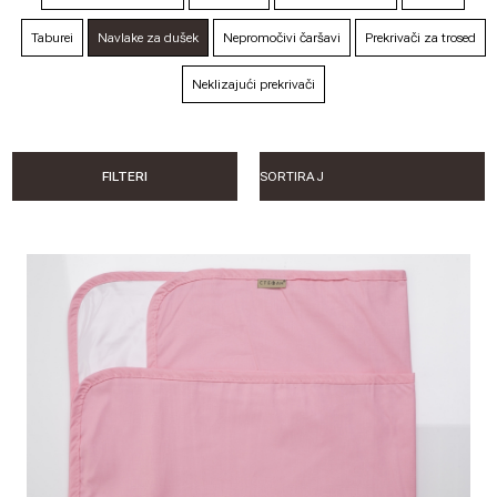
Taburei
Navlake za dušek
Nepromočivi čaršavi
Prekrivači za trosed
Neklizajući prekrivači
FILTERI