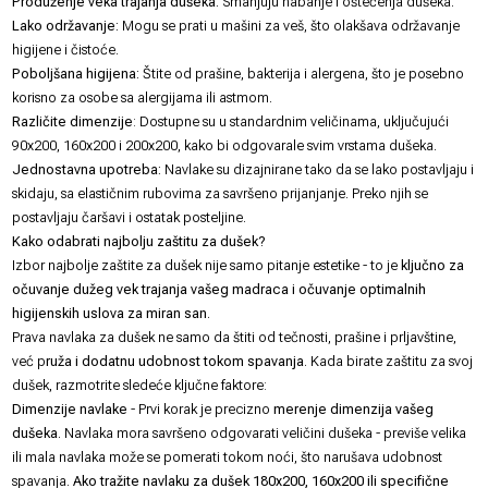
Produženje veka trajanja dušeka:
Smanjuju habanje i oštećenja dušeka.
Lako održavanje:
Mogu se prati u mašini za veš, što olakšava održavanje
higijene i čistoće.
Poboljšana higijena:
Štite od prašine, bakterija i alergena, što je posebno
korisno za osobe sa alergijama ili astmom.
Različite dimenzije
: Dostupne su u standardnim veličinama, uključujući
90x200, 160x200 i 200x200, kako bi odgovarale svim vrstama dušeka.
Jednostavna upotreba:
Navlake su dizajnirane tako da se lako postavljaju i
skidaju, sa elastičnim rubovima za savršeno prijanjanje. Preko njih se
postavljaju
čaršavi
i ostatak posteljine.
Kako odabrati najbolju zaštitu za dušek?
Izbor najbolje zaštite za dušek nije samo pitanje estetike - to je
ključno za
očuvanje dužeg vek trajanja vašeg madraca i očuvanje optimalnih
higijenskih uslova za miran san
.
Prava navlaka za dušek ne samo da štiti od tečnosti, prašine i prljavštine,
već p
ruža i dodatnu udobnost tokom spavanja
. Kada birate zaštitu za svoj
dušek, razmotrite sledeće ključne faktore:
Dimenzije navlake
- Prvi korak je precizno
merenje dimenzija vašeg
dušeka
. Navlaka mora savršeno odgovarati veličini dušeka - previše velika
ili mala navlaka može se pomerati tokom noći, što narušava udobnost
spavanja.
Ako tražite navlaku za dušek 180x200, 160x200 ili specifične