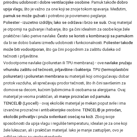
prirodnu udobnost i dobre ventilacijske osobine
. Pamuk takođe
dobro
upija vlagu
, što je važno za one koji se znoje tokom spavanja. Međutim,
pamuk se može gužvati
i potrebno je povremeno peglanje.
Poliester
-
izuzetno izdržljiv, lako se održava i brzo se suši.
Ovaj materijal
je otporniji na gužvanje i habanje, što ga čini idealnim za osobe koje žele
praktične i lako perive navlake.
Često se koristi u kombinaciji sa pamukom
da bi se dobio balans između udobnosti i funkcionalnosti.
Poliester takođe
može biti vodootporan
, što ga čini pogodnim za zaštitu dušeka od
tečnosti i prljavštine.
Vodootporne navlake (poliuretan ili TPU membrana) - ove
navlake pružaju
vrhunsku zaštitu od tečnosti, prljavštine i bakterija
.
TPU (termoplastični
poliuretan) i poliuretan membrana
su materijali koji omogućavaju dobar
protok vazduha, ali sprečavaju prodor tečnosti, što ih čini savršenim za
domove sa decom, kućnim ljubimcima ili osobama sa alergijama. Ovaj
materijal je veoma praktičan, ali
manje prozračan od pamuka
.
TENCEL® (Lyocell)
- ovaj ekološki materijal je mekan poput svile i ima
izvančne prozračne i antibakterijske osobine.
TENCEL® je prirodan,
ekološki prihvatljiv i pruža svilenkast osećaj na koži
. Zbog svoje
sposobnosti da upija vlagu i reguliše temperaturu, idealan je za one koji
žele luksuzan, ali i praktičan materijal. Iako je manje zastupljen, ovo je
odličan izbor za visoke standarde.