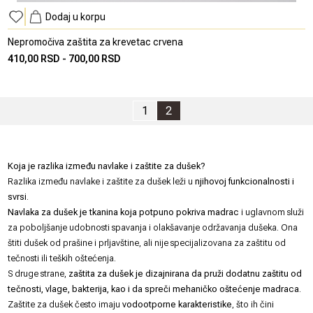
Dodaj u korpu
Nepromočiva zaštita za krevetac crvena
410,00 RSD
-
700,00 RSD
1
2
Koja je razlika između navlake i zaštite za dušek?
Razlika između navlake i zaštite za dušek leži u
njihovoj funkcionalnosti i
svrsi
.
Navlaka za dušek je tkanina koja potpuno pokriva madrac
i uglavnom služi
za poboljšanje udobnosti spavanja i olakšavanje održavanja dušeka. Ona
štiti dušek od prašine i prljavštine, ali nije specijalizovana za zaštitu od
tečnosti ili teških oštećenja.
S druge strane,
zaštita za dušek je dizajnirana da pruži dodatnu zaštitu od
tečnosti, vlage, bakterija, kao i da spreči mehaničko oštećenje madraca
.
Zaštite za dušek često imaju
vodootporne karakteristike
, što ih čini