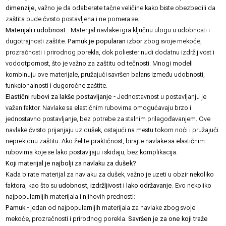
dimenzije
, važno je da odaberete tačne veličine kako biste obezbedili da
zaštita bude čvrsto postavljena i ne pomera se.
Materijali i udobnost
- Materijal navlake igra ključnu ulogu u udobnosti i
dugotrajnosti zaštite.
Pamuk je popularan izbor
zbog svoje mekoće,
prozračnosti i prirodnog porekla, dok poliester nudi dodatnu izdržljivost i
vodootpornost, što je važno za zaštitu od tečnosti. Mnogi modeli
kombinuju ove materijale, pružajući savršen balans između udobnosti,
funkcionalnosti i dugoročne zaštite.
Elastični rubovi za lakše postavljanje
- Jednostavnost u postavljanju je
važan faktor. Navlake sa elastičnim rubovima omogućavaju brzo i
jednostavno postavljanje, bez potrebe za stalnim prilagođavanjem. Ove
navlake čvrsto prijanjaju uz dušek, ostajući na mestu tokom noći i pružajući
neprekidnu zaštitu. Ako želite praktičnost, birajte navlake sa elastičnim
rubovima koje se lako postavljaju i skidaju, bez komplikacija.
Koji materijal je najbolji za navlaku za dušek?
Kada birate materijal za navlaku za dušek, važno je uzeti u obzir nekoliko
faktora, kao što su
udobnost, izdržljivost i lako održavanje
. Evo nekoliko
najpopularnijih materijala i njihovih prednosti:
Pamuk
- jedan od najpopularnijih materijala za navlake zbog svoje
mekoće, prozračnosti i prirodnog porekla.
Savršen je za one koji traže