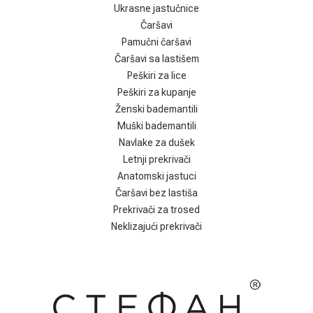
Ukrasne jastučnice
Čaršavi
Pamučni čaršavi
Čaršavi sa lastišem
Peškiri za lice
Peškiri za kupanje
Ženski bademantili
Muški bademantili
Navlake za dušek
Letnji prekrivači
Anatomski jastuci
Čaršavi bez lastiša
Prekrivači za trosed
Neklizajući prekrivači