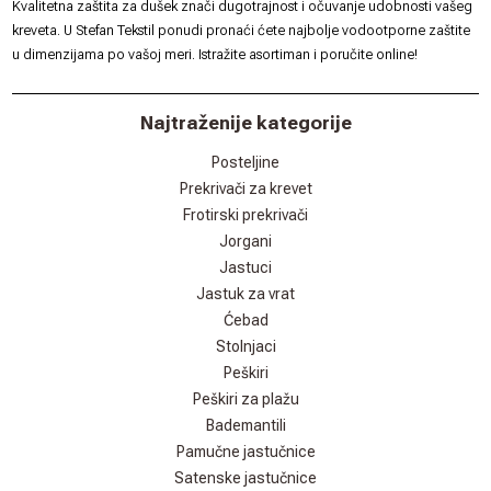
Kvalitetna zaštita za dušek znači dugotrajnost i očuvanje udobnosti vašeg
kreveta. U
Stefan Tekstil
ponudi pronaći ćete najbolje vodootporne zaštite
u dimenzijama po vašoj meri. Istražite asortiman i poručite online!
Najtraženije kategorije
Posteljine
Prekrivači za krevet
Frotirski prekrivači
Jorgani
Jastuci
Jastuk za vrat
Ćebad
Stolnjaci
Peškiri
Peškiri za plažu
Bademantili
Pamučne jastučnice
Satenske jastučnice