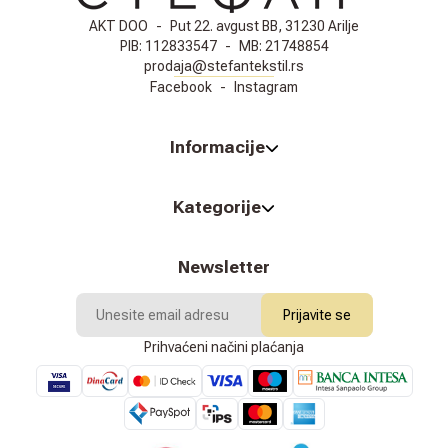
AKT DOO
-
Put 22. avgust BB, 31230 Arilje
PIB:
112833547
-
MB:
21748854
prodaja@stefantekstil.rs
Facebook
-
Instagram
Informacije
Kategorije
Newsletter
Prijavite se
Prihvaćeni načini plaćanja