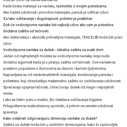
Kada birate materijal za navlaku,
razmislite o svojim potrebama:
Ako tražite udobnost i prirodne materijale, pamuk je odličan izbor.
Za lako održavanje i dugotrajnost, polister je praktičan
Dok će vodootporne navlake biti najbolji izbor ako vam je potrebna
dodatna zaštita od tečnosti.
Ako želite luksuz i ekološki prihvatljive materijale, TENCEL® može biti pravi
izbor
Vodootporna navlaka za dušek – Idealna zaštita za svaki dom
Jedan od najtraženijih modela su vodootporne navlake, koje nude
dodatnu sigurnost kada je u pitanju zaštita od tečnosti. Ove navlake su
posebno popularne u domovima sa decom i kućnim ljubimcima.
Napravljene su od visokokvalitetnih materijala, kombinacije pamuka i
poliestera, koji obezbeđuju maksimalnu zaštitu uz zadržavanje udobnosti.
Sprečavaju upijanje tečnosti, čime čuvaju dušek od vlage i neprijatnih
mirisa.
Lako se čiste i peru u mašini, što olakšava održavanje higijene.
Prilagođene su svakodnevnoj upotrebi, a pritom ne remete udobnost
spavanja.
Kako odabrati odgovarajuću dimenziju navlake za dušek?
Zaštita za dušek može biti u različitim dimenzijama, kako bi zadovoljile