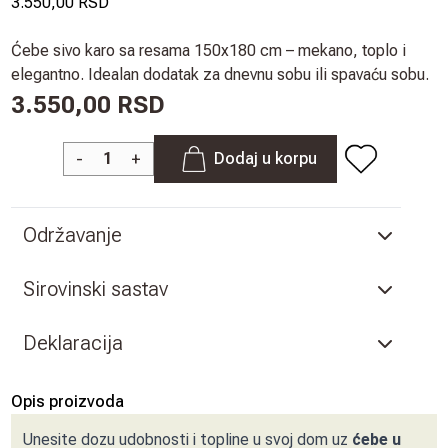
3.550,00 RSD
Ćebe sivo karo sa resama 150x180 cm – mekano, toplo i
elegantno. Idealan dodatak za dnevnu sobu ili spavaću sobu.
3.550,00 RSD
-
+
Dodaj u korpu
Održavanje
Sirovinski sastav
Deklaracija
Opis proizvoda
Unesite dozu udobnosti i topline u svoj dom uz
ćebe u