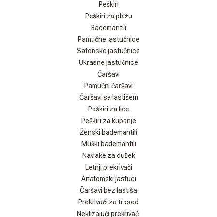
Peškiri
Peškiri za plažu
Bademantili
Pamučne jastučnice
Satenske jastučnice
Ukrasne jastučnice
Čaršavi
Pamučni čaršavi
Čaršavi sa lastišem
Peškiri za lice
Peškiri za kupanje
Ženski bademantili
Muški bademantili
Navlake za dušek
Letnji prekrivači
Anatomski jastuci
Čaršavi bez lastiša
Prekrivači za trosed
Neklizajući prekrivači