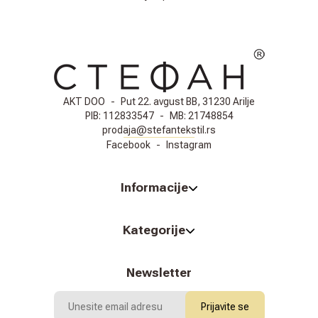
AKT DOO
-
Put 22. avgust BB, 31230 Arilje
PIB:
112833547
-
MB:
21748854
prodaja@stefantekstil.rs
Facebook
-
Instagram
Informacije
Kategorije
Newsletter
Prijavite se