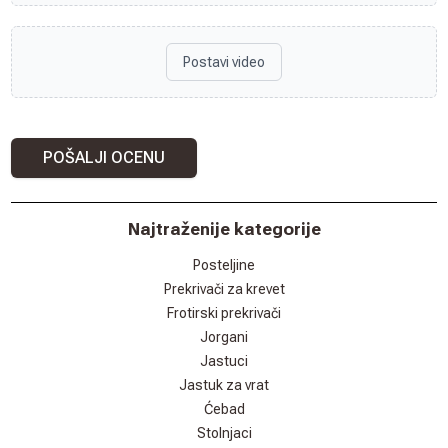
Postavi video
POŠALJI OCENU
Najtraženije kategorije
Posteljine
Prekrivači za krevet
Frotirski prekrivači
Jorgani
Jastuci
Jastuk za vrat
Ćebad
Stolnjaci