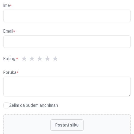
Ime
*
Email
*
★
★
★
★
★
Rating
*
Poruka
*
Želim da budem anoniman
Postavi sliku