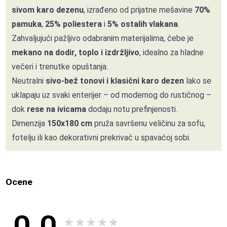
sivom karo dezenu
, izrađeno od prijatne mešavine
70%
pamuka
,
25% poliestera
i
5% ostalih vlakana
.
Zahvaljujući pažljivo odabranim materijalima, ćebe je
mekano na dodir, toplo i izdržljivo
, idealno za hladne
večeri i trenutke opuštanja.
Neutralni
sivo-bež tonovi i klasični karo dezen
lako se
uklapaju uz svaki enterijer – od modernog do rustičnog –
dok
rese na ivicama
dodaju notu prefinjenosti.
Dimenzija
150x180 cm
pruža savršenu veličinu za sofu,
fotelju ili kao dekorativni prekrivač u spavaćoj sobi.
Ocene
★
★
★
★
★