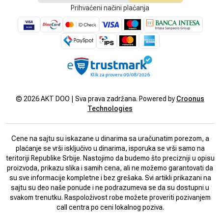
Prihvaćeni načini plaćanja
©
2026
AKT DOO | Sva prava zadržana. Powered by
Croonus
Technologies
Cene na sajtu su iskazane u dinarima sa uračunatim porezom, a
plaćanje se vrši isključivo u dinarima, isporuka se vrši samo na
teritoriji Republike Srbije. Nastojimo da budemo što precizniji u opisu
proizvoda, prikazu slika i samih cena, ali ne možemo garantovati da
su sve informacije kompletne i bez grešaka. Svi artikli prikazani na
sajtu su deo naše ponude i ne podrazumeva se da su dostupni u
svakom trenutku. Raspoloživost robe možete proveriti pozivanjem
call centra po ceni lokalnog poziva.