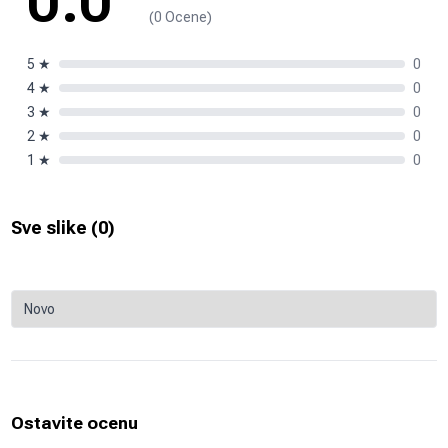
0.0
(0 Ocene)
5
★
0
4
★
0
3
★
0
2
★
0
1
★
0
Sve slike (
0
)
Ostavite ocenu