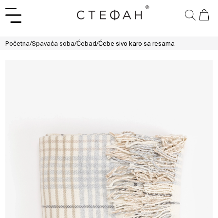
Početna
/
Spavaća soba
/
Ćebad
/
Ćebe sivo karo sa resama