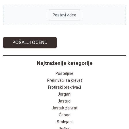
Postavi video
POŠALJI OCENU
Najtraženije kategorije
Posteljine
Prekrivači za krevet
Frotirski prekrivači
Jorgani
Jastuci
Jastuk za vrat
Ćebad
Stolnjaci
Peškiri