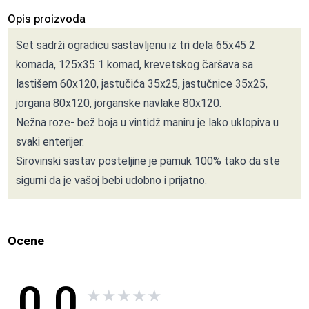
Opis proizvoda
Set sadrži ogradicu sastavljenu iz tri dela 65x45 2
komada, 125x35 1 komad, krevetskog čaršava sa
lastišem 60x120, jastučića 35x25, jastučnice 35x25,
jorgana 80x120, jorganske navlake 80x120.
Nežna roze- bež boja u vintidž maniru je lako uklopiva u
svaki enterijer.
Sirovinski sastav posteljine je pamuk 100% tako da ste
sigurni da je vašoj bebi udobno i prijatno.
Ocene
0.0
★
★
★
★
★