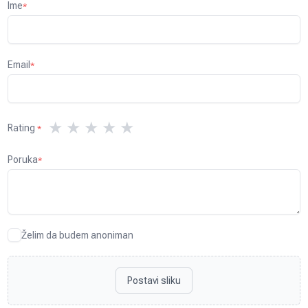
Ime
*
Email
*
★
★
★
★
★
Rating
*
Poruka
*
Želim da budem anoniman
Postavi sliku