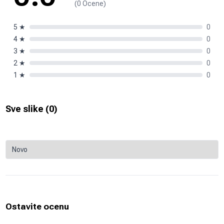
(0 Ocene)
5
★
0
4
★
0
3
★
0
2
★
0
1
★
0
Sve slike (
0
)
Ostavite ocenu