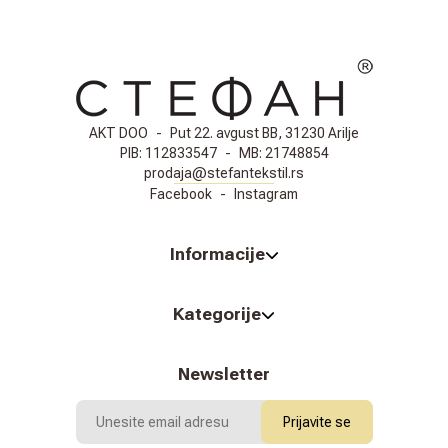
AKT DOO
-
Put 22. avgust BB, 31230 Arilje
PIB:
112833547
-
MB:
21748854
prodaja@stefantekstil.rs
Facebook
-
Instagram
Informacije
Kategorije
Newsletter
Prijavite se