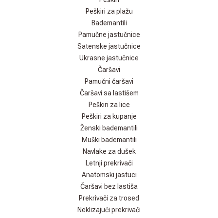
Peškiri za plažu
Bademantili
Pamučne jastučnice
Satenske jastučnice
Ukrasne jastučnice
Čaršavi
Pamučni čaršavi
Čaršavi sa lastišem
Peškiri za lice
Peškiri za kupanje
Ženski bademantili
Muški bademantili
Navlake za dušek
Letnji prekrivači
Anatomski jastuci
Čaršavi bez lastiša
Prekrivači za trosed
Neklizajući prekrivači