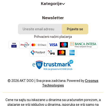
Kategorije
Newsletter
Prijavite se
Prihvaćeni načini plaćanja
©
2026
AKT DOO | Sva prava zadržana. Powered by
Croonus
Technologies
Cene na sajtu su iskazane u dinarima sa uračunatim porezom, a
plaćanje se vrši isključivo u dinarima, isporuka se vrši samo na