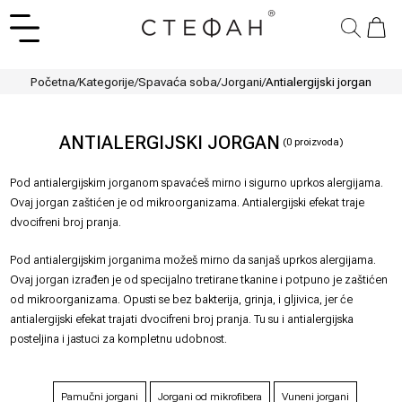
Početna
/
Kategorije
/
Spavaća soba
/
Jorgani
/
Antialergijski jorgan
ANTIALERGIJSKI JORGAN
(
0
proizvoda)
Pod antialergijskim jorganom spavaćeš mirno i sigurno uprkos alergijama.
Ovaj jorgan zaštićen je od mikroorganizama. Antialergijski efekat traje
dvocifreni broj pranja.
Pod antialergijskim jorganima možeš mirno da sanjaš uprkos alergijama.
Ovaj jorgan izrađen je od specijalno tretirane tkanine i potpuno je zaštićen
od mikroorganizama. Opusti se bez bakterija, grinja, i gljivica, jer će
antialergijski efekat trajati dvocifreni broj pranja. Tu su i antialergijska
posteljina i jastuci za kompletnu udobnost.
Pamučni jorgani
Jorgani od mikrofibera
Vuneni jorgani