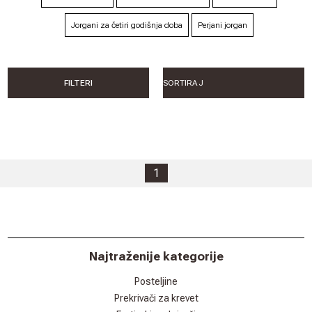
Jorgani za četiri godišnja doba
Perjani jorgan
FILTERI
1
Najtraženije kategorije
Posteljine
Prekrivači za krevet