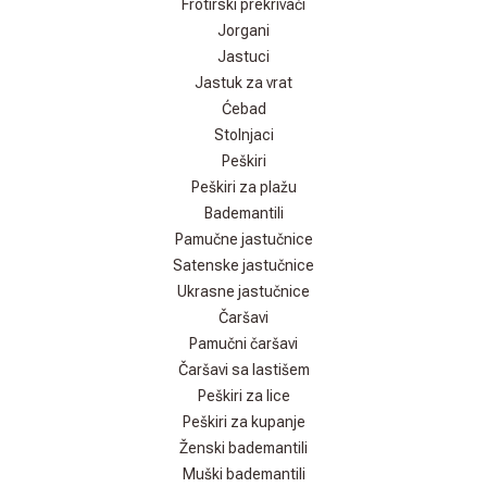
Frotirski prekrivači
Jorgani
Jastuci
Jastuk za vrat
Ćebad
Stolnjaci
Peškiri
Peškiri za plažu
Bademantili
Pamučne jastučnice
Satenske jastučnice
Ukrasne jastučnice
Čaršavi
Pamučni čaršavi
Čaršavi sa lastišem
Peškiri za lice
Peškiri za kupanje
Ženski bademantili
Muški bademantili