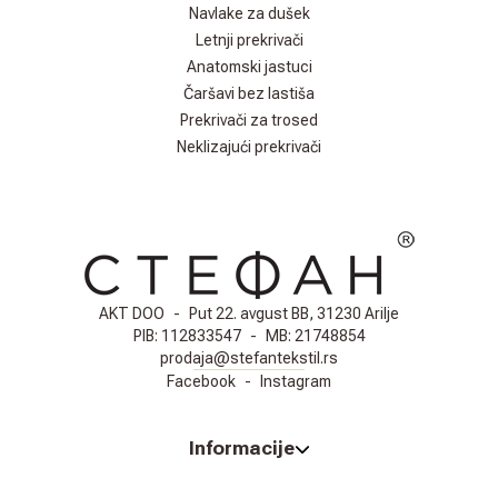
Navlake za dušek
Letnji prekrivači
Anatomski jastuci
Čaršavi bez lastiša
Prekrivači za trosed
Neklizajući prekrivači
AKT DOO
-
Put 22. avgust BB, 31230 Arilje
PIB:
112833547
-
MB:
21748854
prodaja@stefantekstil.rs
Facebook
-
Instagram
Informacije