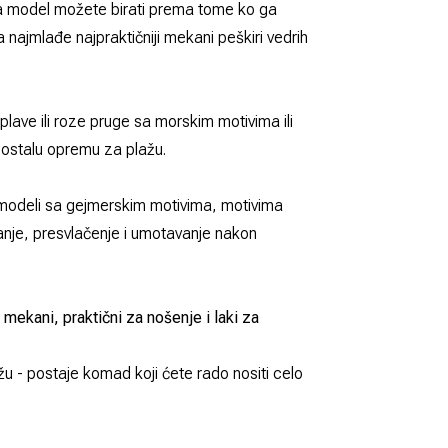
a model možete birati prema tome ko ga
 najmlađe najpraktičniji mekani peškiri vedrih
plave ili roze pruge sa morskim motivima ili
 i ostalu opremu za plažu.
i modeli sa gejmerskim motivima, motivima
žanje, presvlačenje i umotavanje nakon
u
mekani, praktični za nošenje i laki za
u - postaje komad koji ćete rado nositi celo