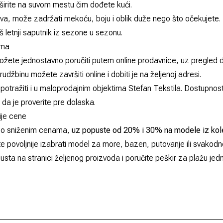
širite na suvom mestu čim dođete kući.
žava, može zadržati mekoću, boju i oblik duže nego što očekujete.
 letnji saputnik iz sezone u sezonu.
oma
žete jednostavno poručiti putem online prodavnice, uz pregled d
žbinu možete završiti online i dobiti je na željenoj adresi.
tražiti i u maloprodajnim objektima Stefan Tekstila. Dostupnos
 da je proverite pre dolaska.
nije cene
i po sniženim cenama,
uz popuste od 20% i 30% na modele iz kol
 povoljnije izabrati model za more, bazen, putovanje ili svakod
pusta na stranici željenog proizvoda i poručite peškir za plažu je