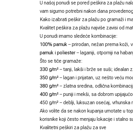
U našoj ponudi se pored peškira za plažu nal
vam sigurno potrebni nakon dana provedenog 
Kako izabrati peškir za plažu po gramaži i ma
Kvalitet peškira za plažu najviše zavisi od mat
U ponudi imamo sledeće kombinacije:
100% pamuk
– prirodan, nežan prema koži, vi
pamuk i poliester
– laganiji, otporniji na haba
Što se tiče gramaže:
330 g/m²
– tanji, lakši i brže se suši; idealan
350 g/m²
– lagan i prijatan, uz nešto veću moć
380 g/m²
– zlatna sredina, odlična kombinacij
400 g/m²
– puniji i mekši, sa dobrom upijajuć
450 g/m² – deblji, luksuzan osećaj, vrhunska 
Ako volite da se nakon kupanja umotate u top
korisnike koji često menjaju lokacije i stalno s
Kvalitetni peškiri za plažu za sve