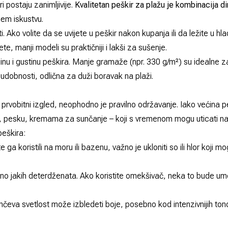
i postaju zanimljivije.
Kvalitetan peškir za plažu je kombinacija d
njem iskustvu.
ti. Ako volite da se uvijete u peškir nakon kupanja ili da ležite u h
te, manji modeli su praktičniji i lakši za sušenje.
nu i gustinu peškira. Manje gramaže (npr. 330 g/m²) su idealne z
 udobnosti, odlična za duži boravak na plaži.
 prvobitni izgled, neophodno je pravilno održavanje. Iako većina p
u, pesku, kremama za sunčanje – koji s vremenom mogu uticati na kv
peškira:
te ga koristili na moru ili bazenu, važno je ukloniti so ili hlor koji 
tno jakih deterdženata. Ako koristite omekšivač, neka to bude um
unčeva svetlost može izbledeti boje, posebno kod intenzivnijih tonova