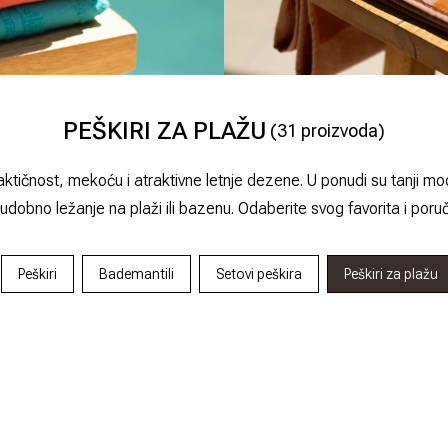
PEŠKIRI ZA PLAŽU
(
31
proizvoda)
tičnost, mekoću i atraktivne letnje dezene. U ponudi su tanji model
obno ležanje na plaži ili bazenu. Odaberite svog favorita i poruč
Peškiri
Bademantili
Setovi peškira
Peškiri za plažu