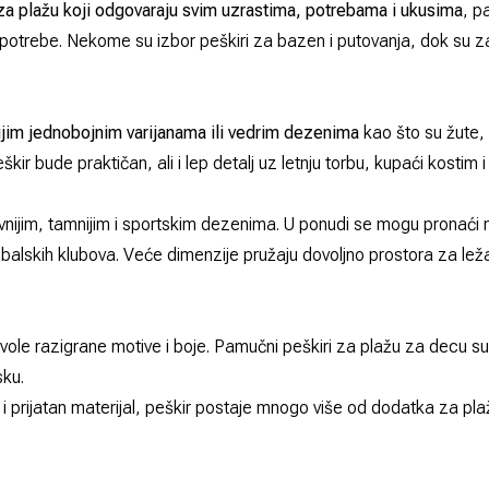
 za plažu koji odgovaraju svim uzrastima, potrebama i ukusima
, p
u upotrebe. Nekome su izbor peškiri za bazen i putovanja, dok su za
ijim jednobojnim varijanama ili vedrim dezenima
kao što su žute, 
eškir
bude praktičan, ali i lep detalj uz letnju torbu, kupaći kostim
avnijim, tamnijim i sportskim dezenima. U ponudi se mogu pronać
fudbalskih klubova. Veće dimenzije pružaju dovoljno prostora za le
vole razigrane motive i boje. Pamučni peškiri za plažu za decu s
sku.
 prijatan materijal, peškir postaje mnogo više od dodatka za plaž