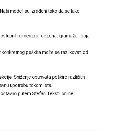
 Naši modeli su izrađeni tako da se lako
ostupnih dimenzija, dezena, gramaža i boja.
t konkretnog peškira može se razlikovati od
ekcije
. Sniženje obuhvata peškire različitih
nevnu upotrebu tokom leta.
dnostavno putem Stefan Tekstil online