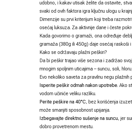
udobno, i kakav utisak želite da ostavite, stvar
svaki od ovih faktora igra ključnu ulogu u kraj
Dimenzije su prvi kriterijum koji treba razmotri
osećaj luksuza. Za aktivnije dane i česte pokre
Kada govorimo o gramaži, ona određuje deblji
gramaža (380g ili 450g) daje osećaj raskoši i
Kako se održavaju plažni peškiri?
Da bi peškir trajao više sezona i zadržao svoj
mnogim spoljnim uticajima – suncu, soli, hlor
Evo nekoliko saveta za pravilnu negu plažnih 
Isperite peškir odmah nakon upotrebe
. Ako s
vodom učiniće veliku razliku.
Perite peškire na 40°C
, bez korišćenja izuze
može smanjiti sposobnost upijanja.
Izbegavajte direktno sušenje na suncu
, jer s
dobro provetrenom mestu.