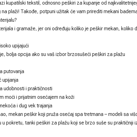
azi
kupatilski tekstil
, odnosno
peškiri za kupanje
od najkvalitetnij
na plaži! Takođe, potpuni užitak će vam prirediti mekani
bademan
terijalu?
erijala i gramaže, jer oni određuju koliko je peškir mekan, koliko d
soko upijajući
nje, bolja opcija ako su vaš izbor brzosušeći peškiri za plažu
 za putovanja
 upijanja
a udobnosti i praktičnosti
om moći i prijatnim osećajem na koži
mekoća i dug vek trajanja
ao, mekan peškir koji pruža osećaj spa tretmana – modeli sa viš
u u pokretu, tanki peškiri za plažu koji se brzo suše su praktičniji i