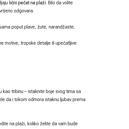
ljaju
lični pečat na plaži
. Bilo da volite
savršeno odgovara.
ijansama poput plave, žute, narandžaste,
 motive, tropske detalje ili upečatljive
 kao tribinu – istaknite boje svog tima sa
žele da i tokom odmora istaknu ljubav prema
ite na plaži, koliko želite da vam bude