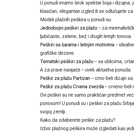
U ponudi imamo širok spektar boja i dizajna, 
klasičan, elegantan izgled ili se odlučujete z
Modeli plažnih peškira u ponudi su:
Jednobojni peškiri za plažu
– za minimalističk
ljubičaste, zelene, bež i drugih letnjih tonova.
Peškiri sa šarama i letnjim motivima
– idealne
grafičke dezene.
Tematski peškiri za plažu
– sa oblicima, crtan
A za prave navijače – uvek aktuelna ponuda:
Peškir za plažu Partizan
– crno-beli dizajn sa
Peškir za plažu Crvena zvezda
– crveno-beli 
Ovi peškiri su ne samo praktičan predmet već 
ponosom! U ponudi su i peškiri za plažu Srbij
svojoj zemlji.
Kako da odaberete peškir za plažu?
Izbor plažnog peškira može izgledati kao jed