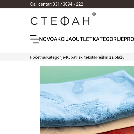
Call centar: 031 / 3894 - 222
NOVO
AKCIJA
OUTLET
KATEGORIJE
PRO
Početna
/
Kategorije
/
Kupatilski tekstil
/
Peškiri za plažu