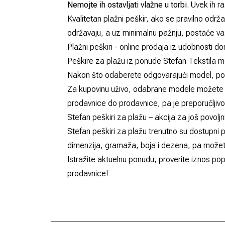
Nemojte ih ostavljati vlažne u torbi.
Uvek ih ra
Kvalitetan plažni peškir, ako se pravilno odr
održavaju, a uz minimalnu pažnju, postaće vaš
Plažni peškiri - online prodaja iz udobnosti d
Peškire za plažu iz ponude
Stefan Tekstila
mo
Nakon što odaberete odgovarajući model, porud
Za kupovinu uživo, odabrane modele možete po
prodavnice do prodavnice, pa je preporučljivo
Stefan peškiri za plažu – akcija za još povolj
Stefan peškiri za plažu trenutno su dostupn
dimenzija, gramaža, boja i dezena, pa možete
Istražite aktuelnu ponudu, proverite iznos po
prodavnice!