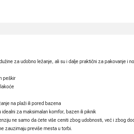
o dužine za udobno ležanje, ali su i dalje praktični za pakovanje i 
n peškir
 lakoće
žanje na plaži ili pored bazena
u idealni za maksimalan komfor, bazen ili piknik
enziju ne samo da ćete više ceniti zbog udobnosti, već i zbog dod
 ne zauzimaju previše mesta u torbi.