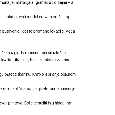
imenzija, materijala, gramaže i dizajna
– a
ladu satima, veći model će vam pružiti taj
a putovanja i česte promene lokacije. Veća
eškira izgleda robusno, oni su izloženi
alitet tkanine, boju i strukturu vlakana.
mogu oštetiti tkaninu. Kratko ispiranje običnom
erenim količinama, jer preterano korišćenje
 i printova. Bolje je sušiti ih u hladu, na