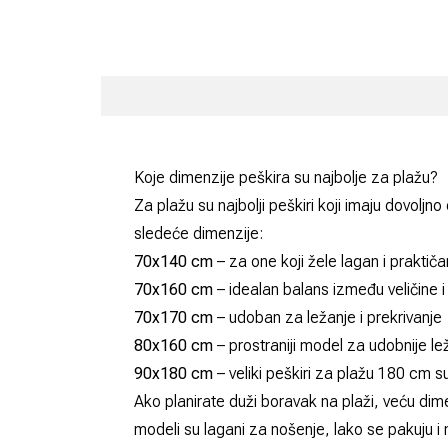
Koje dimenzije peškira su najbolje za plažu?
Za plažu su najbolji peškiri koji imaju dovoljn
sledeće dimenzije:
70x140 cm
– za one koji žele lagan i praktiča
70x160 cm
– idealan balans između veličine i
70x170 cm
– udoban za ležanje i prekrivanje
80x160 cm
– prostraniji model za udobnije le
90x180 cm
– veliki peškiri za plažu 180 cm s
Ako planirate duži boravak na plaži, veću dim
modeli su lagani za nošenje, lako se pakuju i