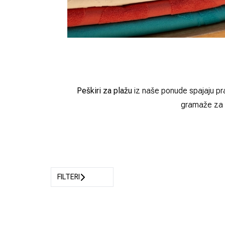
Peškiri za plažu
iz naše ponude spajaju prak
gramaže za ud
FILTERI