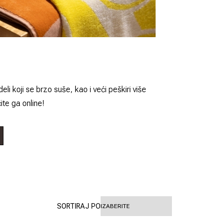
i koji se brzo suše, kao i veći peškiri više
ite ga online!
SORTIRAJ PO