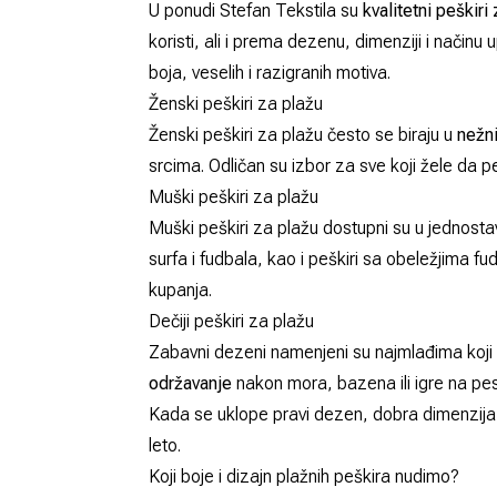
U ponudi Stefan Tekstila su
kvalitetni
peškiri
koristi, ali i prema dezenu, dimenziji i način
boja, veselih i razigranih motiva.
Ženski peškiri za plažu
Ženski peškiri za plažu često se biraju u
nežn
srcima. Odličan su izbor za sve koji žele da
p
Muški peškiri za plažu
Muški peškiri za plažu dostupni su u jednost
surfa i fudbala, kao i peškiri sa obeležjima 
kupanja.
Dečiji peškiri za plažu
Zabavni dezeni namenjeni su najmlađima koji 
održavanje
nakon mora, bazena ili igre na pe
Kada se uklope pravi dezen, dobra dimenzija i
leto.
Koji boje i dizajn plažnih peškira nudimo?