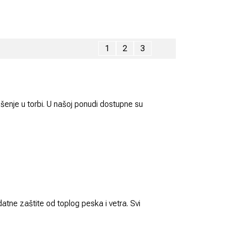
1
2
3
nošenje u torbi. U našoj ponudi dostupne su
atne zaštite od toplog peska i vetra. Svi