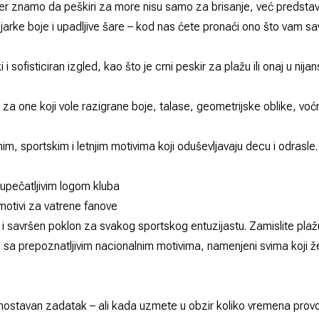
jer znamo da peškiri za more nisu samo za brisanje, već predstav
a jarke boje i upadljive šare – kod nas ćete pronaći ono što vam 
i i sofisticiran izgled, kao što je crni peskir za plažu ili onaj u n
 za one koji vole razigrane boje, talase, geometrijske oblike, voćne
im, sportskim i letnjim motivima koji oduševljavaju decu i odrasle.
 upečatljivim logom kluba
motivi za vatrene fanove
i savršen poklon za svakog sportskog entuzijastu. Zamislite plažu
a sa prepoznatljivim nacionalnim motivima, namenjeni svima koji 
nostavan zadatak – ali kada uzmete u obzir koliko vremena provod