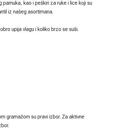
eg pamuka, kao i
peškiri za ruke
i
lice
koji su
til
iz našeg asortimana.
obro upija vlagu i koliko brzo se suši.
om gramažom su pravi izbor. Za aktivne
zbor.