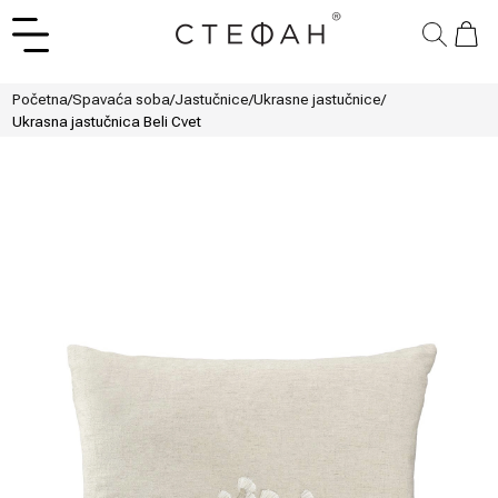
Početna
/
Spavaća soba
/
Jastučnice
/
Ukrasne jastučnice
/
Ukrasna jastučnica Beli Cvet