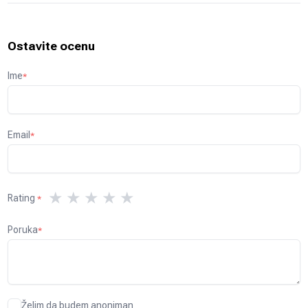
Ostavite ocenu
Ime
*
Email
*
★
★
★
★
★
Rating
*
Poruka
*
Želim da budem anoniman