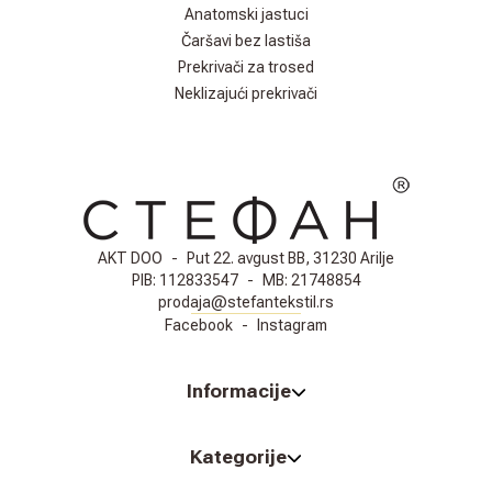
Anatomski jastuci
Čaršavi bez lastiša
Prekrivači za trosed
Neklizajući prekrivači
AKT DOO
-
Put 22. avgust BB, 31230 Arilje
PIB:
112833547
-
MB:
21748854
prodaja@stefantekstil.rs
Facebook
-
Instagram
Informacije
Kategorije