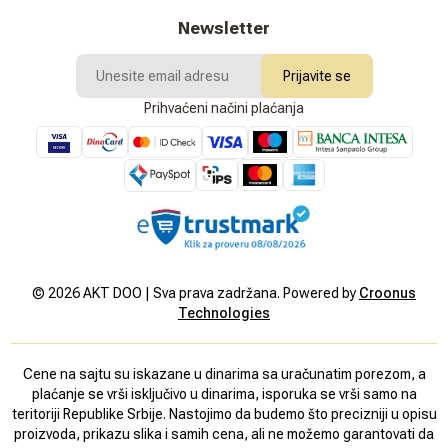
Newsletter
Prijavite se
Prihvaćeni načini plaćanja
©
2026
AKT DOO | Sva prava zadržana. Powered by
Croonus
Technologies
Cene na sajtu su iskazane u dinarima sa uračunatim porezom, a
plaćanje se vrši isključivo u dinarima, isporuka se vrši samo na
teritoriji Republike Srbije. Nastojimo da budemo što precizniji u opisu
proizvoda, prikazu slika i samih cena, ali ne možemo garantovati da