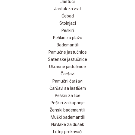
Jastuci
Jastuk za vrat
Ćebad
Stolnjaci
Peškiri
Peškiri za plažu
Bademantili
Pamučne jastučnice
Satenske jastučnice
Ukrasne jastučnice
Čaršavi
Pamučni čaršavi
Čaršavi sa lastišem
Peškiri za lice
Peškiri za kupanje
Ženski bademantili
Muški bademantili
Navlake za dušek
Letnji prekrivači