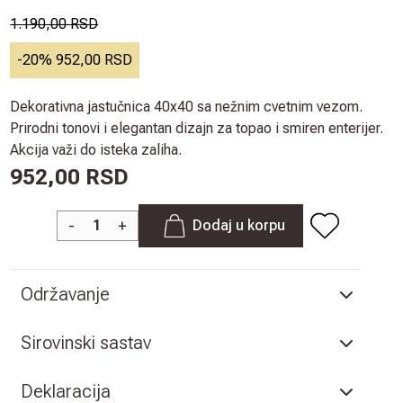
1.190,00 RSD
-
20
%
952,00 RSD
Dekorativna jastučnica 40x40 sa nežnim cvetnim vezom.
Prirodni tonovi i elegantan dizajn za topao i smiren enterijer.
Akcija važi do isteka zaliha.
952,00 RSD
-
+
Dodaj u korpu
Održavanje
Sirovinski sastav
Deklaracija