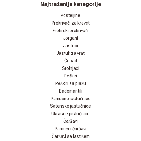
Najtraženije kategorije
Posteljine
Prekrivači za krevet
Frotirski prekrivači
Jorgani
Jastuci
Jastuk za vrat
Ćebad
Stolnjaci
Peškiri
Peškiri za plažu
Bademantili
Pamučne jastučnice
Satenske jastučnice
Ukrasne jastučnice
Čaršavi
Pamučni čaršavi
Čaršavi sa lastišem