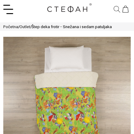
Početna
/
Outlet
/
Štep deka frotir - Snežana i sedam patuljaka