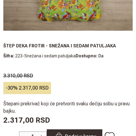
ŠTEP DEKA FROTIR - SNEŽANA I SEDAM PATULJAKA
Šifra:
223-Snežana i sedam patuljaka
Dostupno:
Da
3.310,00 RSD
-
30
%
2.317,00 RSD
Štepani prekrivač koji će pretvoriti svaku dečiju sobu u pravu
bajku.
2.317,00 RSD