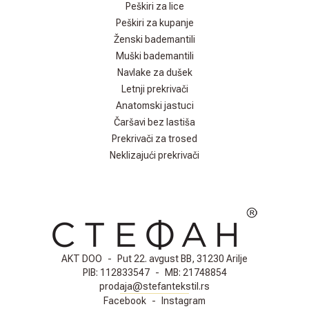
Peškiri za lice
Peškiri za kupanje
Ženski bademantili
Muški bademantili
Navlake za dušek
Letnji prekrivači
Anatomski jastuci
Čaršavi bez lastiša
Prekrivači za trosed
Neklizajući prekrivači
AKT DOO
-
Put 22. avgust BB, 31230 Arilje
PIB:
112833547
-
MB:
21748854
prodaja@stefantekstil.rs
Facebook
-
Instagram