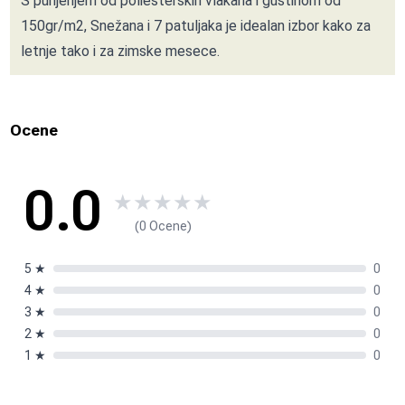
S punjenjem od poliesterskih vlakana i gustinom od
150gr/m2, Snežana i 7 patuljaka je idealan izbor kako za
letnje tako i za zimske mesece.
Ocene
0.0
★
★
★
★
★
(0 Ocene)
5
★
0
4
★
0
3
★
0
2
★
0
1
★
0