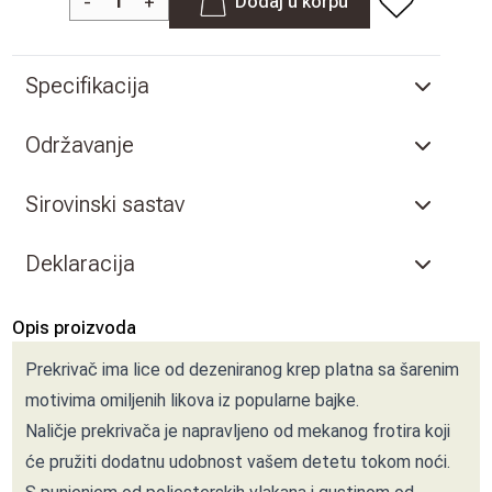
-
+
Dodaj u korpu
Specifikacija
Održavanje
Sirovinski sastav
Deklaracija
Opis proizvoda
Prekrivač ima lice od dezeniranog krep platna sa šarenim
motivima omiljenih likova iz popularne bajke.
Naličje prekrivača je napravljeno od mekanog frotira koji
će pružiti dodatnu udobnost vašem detetu tokom noći.