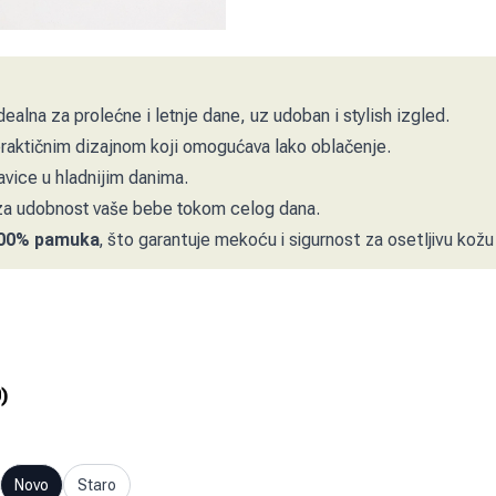
dealna za prolećne i letnje dane, uz udoban i stylish izgled.
praktičnim dizajnom koji omogućava lako oblačenje.
lavice u hladnijim danima.
a udobnost vaše bebe tokom celog dana.
00% pamuka
, što garantuje mekoću i sigurnost za osetljivu kož
0
)
Novo
Staro