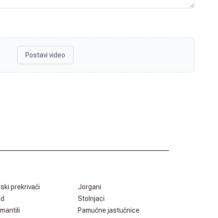
Postavi video
rski prekrivači
Jorgani
ad
Stolnjaci
mantili
Pamučne jastučnice