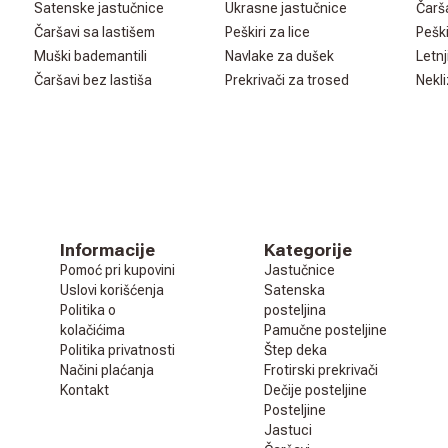
Satenske jastučnice
Ukrasne jastučnice
Čarš
Čaršavi sa lastišem
Peškiri za lice
Peški
Muški bademantili
Navlake za dušek
Letnj
Čaršavi bez lastiša
Prekrivači za trosed
Nekli
Informacije
Kategorije
Pomoć pri kupovini
Jastučnice
Uslovi korišćenja
Satenska
Politika o
posteljina
kolačićima
Pamučne posteljine
Politika privatnosti
Štep deka
Načini plaćanja
Frotirski prekrivači
Kontakt
Dečije posteljine
Posteljine
Jastuci