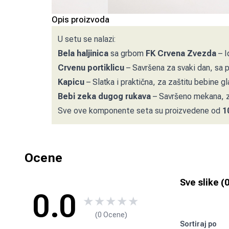
Opis proizvoda
U setu se nalazi:
Bela haljinica
sa grbom
FK Crvena Zvezda
– I
Crvenu portiklicu
– Savršena za svaki dan, sa 
Kapicu
– Slatka i praktična, za zaštitu bebine g
Bebi zeka dugog rukava
– Savršeno mekana, z
Sve ove komponente seta su proizvedene od
1
Ocene
Sve slike (
0.0
★
★
★
★
★
(0 Ocene)
Sortiraj po