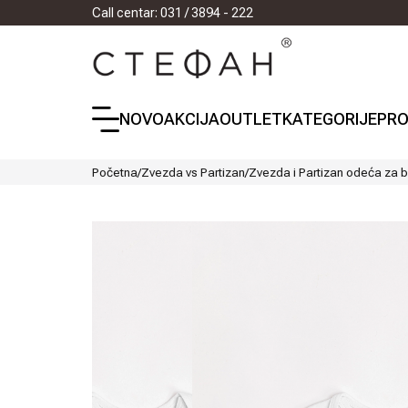
Call centar: 031 / 3894 - 222
NOVO
AKCIJA
OUTLET
KATEGORIJE
PRO
Početna
/
Zvezda vs Partizan
/
Zvezda i Partizan odeća za 