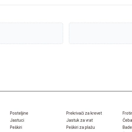
Posteljine
Prekrivači za krevet
Froti
Jastuci
Jastuk za vrat
Ćeb
Peškiri
Peškiri za plažu
Bade