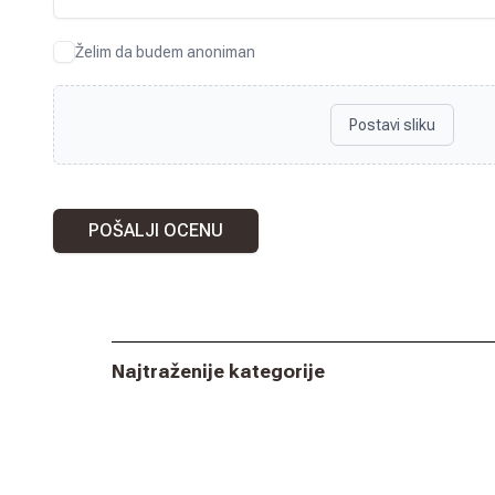
Želim da budem anoniman
Postavi sliku
POŠALJI OCENU
Najtraženije kategorije