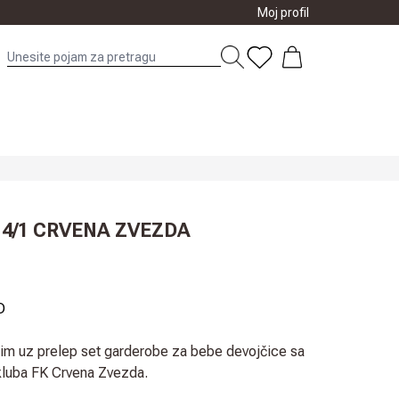
Moj profil
 4/1 CRVENA ZVEZDA
D
nim uz prelep set garderobe za bebe devojčice sa
kluba FK Crvena Zvezda.