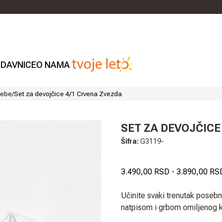
DAVNICE
O NAMA
bebe
/
Set za devojčice 4/1 Crvena Zvezda
SET ZA DEVOJČICE
Šifra:
G3119-
3.490,00 RSD
-
3.890,00 RS
Učinite svaki trenutak poseb
natpisom i grbom omiljenog 