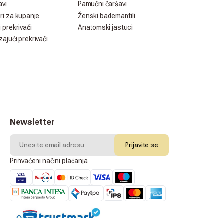
avi
Pamučni čaršavi
ri za kupanje
Ženski bademantili
i prekrivači
Anatomski jastuci
zajući prekrivači
Newsletter
Prijavite se
Prihvaćeni načini plaćanja