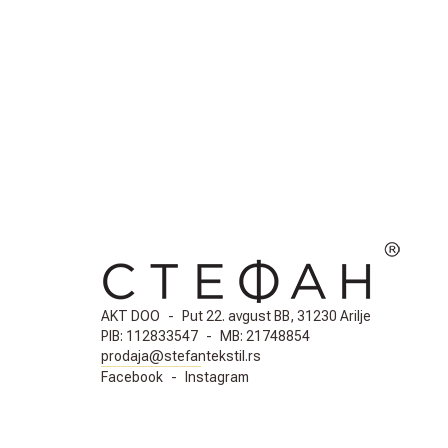
AKT DOO
-
Put 22. avgust BB, 31230 Arilje
PIB:
112833547
-
MB:
21748854
prodaja@stefantekstil.rs
Facebook
-
Instagram