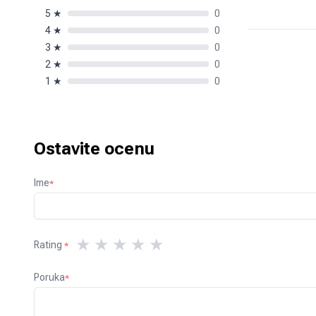
5
★
0
4
★
0
3
★
0
2
★
0
1
★
0
Ostavite ocenu
Ime
*
★
★
★
★
★
Rating
*
Poruka
*