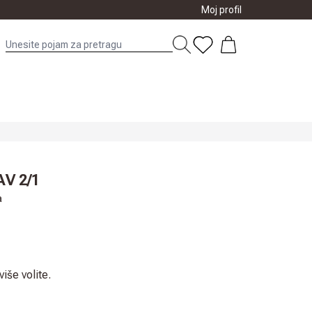
Moj profil
V 2/1
a
iše volite.