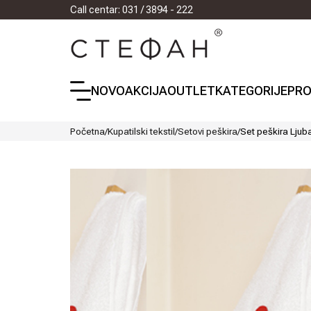
Call centar: 031 / 3894 - 222
NOVO
AKCIJA
OUTLET
KATEGORIJE
PRO
Početna
/
Kupatilski tekstil
/
Setovi peškira
/
Set peškira Ljub