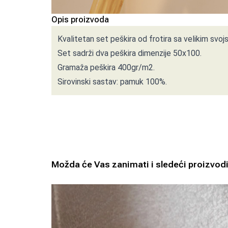
Opis proizvoda
Kvalitetan set peškira od frotira sa velikim svoj
Set sadrži dva peškira dimenzije 50x100.
Gramaža peškira 400gr/m2.
Sirovinski sastav: pamuk 100%.
Možda će Vas zanimati i sledeći proizvod