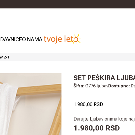
DAVNICE
O NAMA
av 2/1
SET PEŠKIRA LJUBA
Šifra:
G776-ljubav
Dostupno:
D
1.980,00 RSD
Darujte Ljubav onima koje najv
1.980,00 RSD