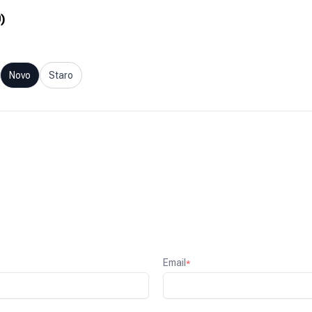
0
)
Novo
Staro
Email
*