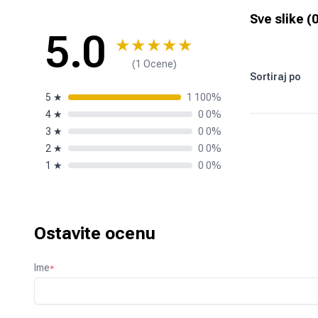
Sve slike (
5.0
★
★
★
★
★
(1 Ocene)
Sortiraj po
5
★
1 100%
4
★
0 0%
3
★
0 0%
2
★
0 0%
1
★
0 0%
Ostavite ocenu
Ime
*