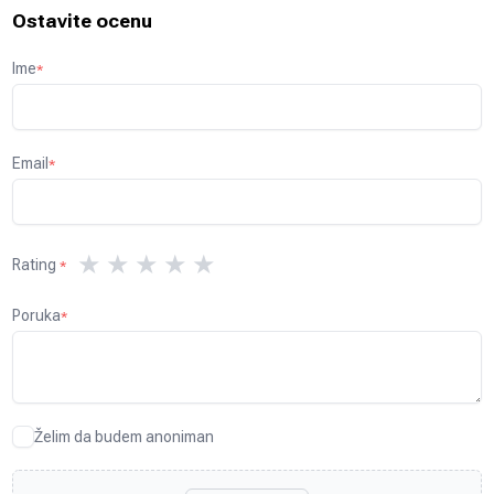
Ostavite ocenu
Ime
*
Email
*
★
★
★
★
★
Rating
*
Poruka
*
Želim da budem anoniman