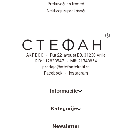
Prekrivači za trosed
Neklizajući prekrivači
AKT DOO
-
Put 22. avgust BB, 31230 Arilje
PIB:
112833547
-
MB:
21748854
prodaja@stefantekstil.rs
Facebook
-
Instagram
Informacije
Kategorije
Newsletter