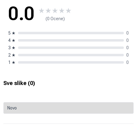
0.0
★
★
★
★
★
(0 Ocene)
5
★
0
4
★
0
3
★
0
2
★
0
1
★
0
Sve slike (
0
)