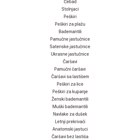
Ćebad
Stolnjaci
Peškiri
Peškiri za plažu
Bademantili
Pamučne jastučnice
Satenske jastučnice
Ukrasne jastučnice
Čaršavi
Pamučni čaršavi
Čaršavi sa lastišem
Peškiri za lice
Peškiri za kupanje
Ženski bademantili
Muški bademantili
Navlake za dušek
Letnji prekrivači
Anatomski jastuci
Čaršavi bez lastiša