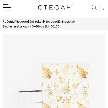
Početna
/
Novogodišnji tekstil
/
Novogodišnji peškiri
/
Set kuhinjska krpa 40x60+peškir 50x70