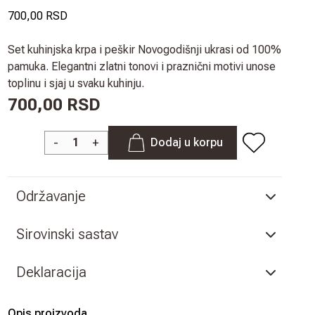
700,00 RSD
Set kuhinjska krpa i peškir Novogodišnji ukrasi od 100%
pamuka. Elegantni zlatni tonovi i praznični motivi unose
toplinu i sjaj u svaku kuhinju.
700,00 RSD
-
+
Dodaj u korpu
Održavanje
Sirovinski sastav
Deklaracija
Opis proizvoda