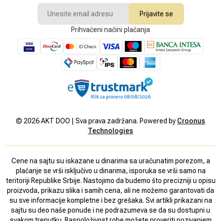
Prijavite se
Prihvaćeni načini plaćanja
©
2026
AKT DOO | Sva prava zadržana. Powered by
Croonus
Technologies
Cene na sajtu su iskazane u dinarima sa uračunatim porezom, a
plaćanje se vrši isključivo u dinarima, isporuka se vrši samo na
teritoriji Republike Srbije. Nastojimo da budemo što precizniji u opisu
proizvoda, prikazu slika i samih cena, ali ne možemo garantovati da
su sve informacije kompletne i bez grešaka. Svi artikli prikazani na
sajtu su deo naše ponude i ne podrazumeva se da su dostupni u
svakom trenutku. Raspoloživost robe možete proveriti pozivanjem