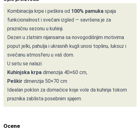
Kombinacija krpe i peškira od
100% pamuka
spaja
funkcionalnost i svečani izgled — savršena je za
prazničnu sezonu u kuhinji.
Dezen u zlatnim nijansama sa novogodišnjim motivima
poput jelki, pahulja i ukrasnih kugli unosi toplinu, luksuz i
svečanu atmosferu u vaš dom.
U setu se nalazi:
Kuhinjska krpa
dimenzija 40×60 cm,
Peškir
dimenzija 50×70 cm
Idealan poklon za domaćice koje vole da kuhinja tokom
praznika zablista posebnim sjajem.
Ocene