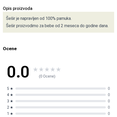
Opis proizvoda
Šešir je napravljen od 100% pamuka.
Šešir proizvodimo za bebe od 2 meseca do godine dana.
Ocene
0.0
★
★
★
★
★
(0 Ocene)
5
★
0
4
★
0
3
★
0
2
★
0
1
★
0