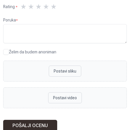
★
★
★
★
★
Rating
*
Poruka
*
Želim da budem anoniman
Postavi sliku
Postavi video
POŠALJI OCENU