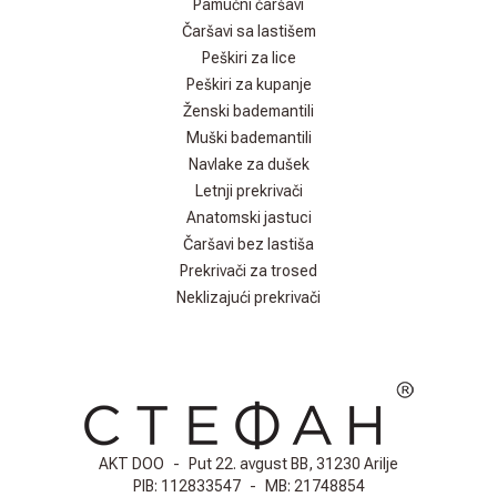
Pamučni čaršavi
Čaršavi sa lastišem
Peškiri za lice
Peškiri za kupanje
Ženski bademantili
Muški bademantili
Navlake za dušek
Letnji prekrivači
Anatomski jastuci
Čaršavi bez lastiša
Prekrivači za trosed
Neklizajući prekrivači
AKT DOO
-
Put 22. avgust BB, 31230 Arilje
PIB:
112833547
-
MB:
21748854