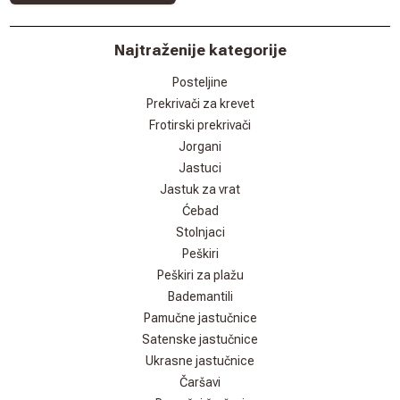
Najtraženije kategorije
Posteljine
Prekrivači za krevet
Frotirski prekrivači
Jorgani
Jastuci
Jastuk za vrat
Ćebad
Stolnjaci
Peškiri
Peškiri za plažu
Bademantili
Pamučne jastučnice
Satenske jastučnice
Ukrasne jastučnice
Čaršavi