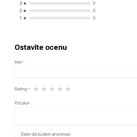
3
★
0
2
★
0
1
★
0
Ostavite ocenu
Ime
*
★
★
★
★
★
Rating
*
Poruka
*
Želim da budem anoniman