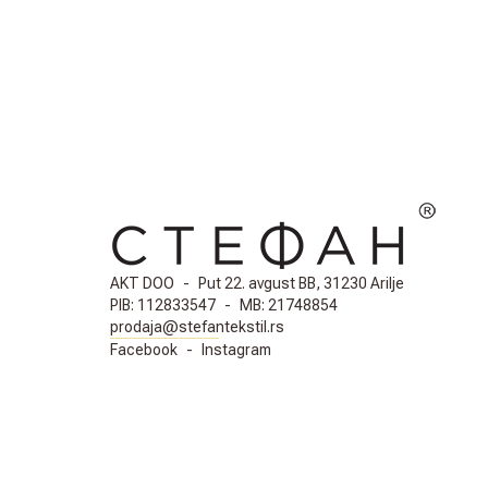
AKT DOO
-
Put 22. avgust BB, 31230 Arilje
PIB:
112833547
-
MB:
21748854
prodaja@stefantekstil.rs
Facebook
-
Instagram