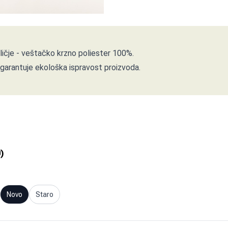
aličje - veštačko krzno poliester 100%.
garantuje ekološka ispravost proizvoda.
0
)
Novo
Staro