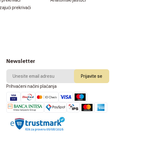
i prekrivači
Anatomski jastuci
zajući prekrivači
Newsletter
Prijavite se
Prihvaćeni načini plaćanja