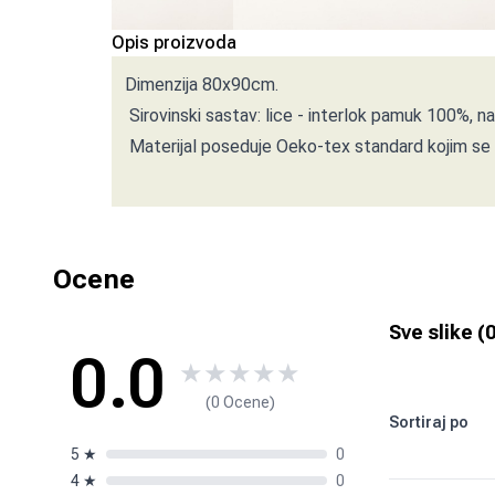
Opis proizvoda
Dimenzija 80x90cm.
Sirovinski sastav: lice - interlok pamuk 100%, n
Materijal poseduje Oeko-tex standard kojim se 
Ocene
Sve slike (
0.0
★
★
★
★
★
(0 Ocene)
Sortiraj po
5
★
0
4
★
0