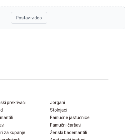
Postavi video
rski prekrivači
Jorgani
ad
Stolnjaci
mantili
Pamučne jastučnice
avi
Pamučni čaršavi
ri za kupanje
Ženski bademantili