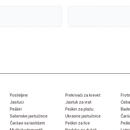
Posteljine
Prekrivači za krevet
Froti
Jastuci
Jastuk za vrat
Ćeb
Peškiri
Peškiri za plažu
Bade
Satenske jastučnice
Ukrasne jastučnice
Čarš
Čaršavi sa lastišem
Peškiri za lice
Peški