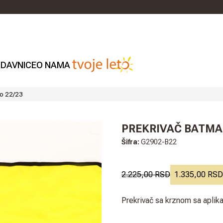
DAVNICE
O NAMA
no 22/23
PREKRIVAČ BATMAN
Šifra:
G2902-B22
2.225,00 RSD
1.335,00 RSD
Prekrivač sa krznom sa aplik