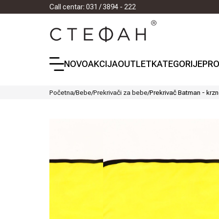
Call centar: 031 / 3894 - 222
NOVO
AKCIJA
OUTLET
KATEGORIJE
PRO
Početna
/
Bebe
/
Prekrivači za bebe
/
Prekrivač Batman - krz