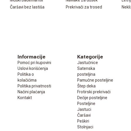
Muški bademantili
Navlake za dušek
Letnj
Čaršavi bez lastiša
Prekrivači za trosed
Nekli
Informacije
Kategorije
Pomoć pri kupovini
Jastučnice
Uslovi korišćenja
Satenska
Politika o
posteljina
kolačićima
Pamučne posteljine
Politika privatnosti
Štep deka
Načini plaćanja
Frotirski prekrivači
Kontakt
Dečije posteljine
Posteljine
Jastuci
Čaršavi
Peškiri
Stolnjaci