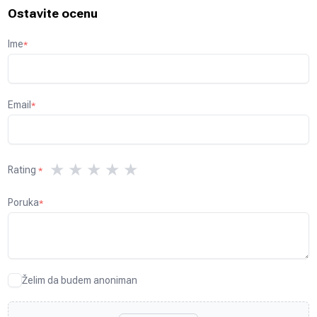
Ostavite ocenu
Ime
*
Email
*
★
★
★
★
★
Rating
*
Poruka
*
Želim da budem anoniman