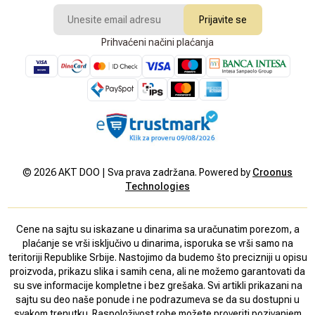
Prijavite se
Prihvaćeni načini plaćanja
©
2026
AKT DOO | Sva prava zadržana. Powered by
Croonus
Technologies
Cene na sajtu su iskazane u dinarima sa uračunatim porezom, a
plaćanje se vrši isključivo u dinarima, isporuka se vrši samo na
teritoriji Republike Srbije. Nastojimo da budemo što precizniji u opisu
proizvoda, prikazu slika i samih cena, ali ne možemo garantovati da
su sve informacije kompletne i bez grešaka. Svi artikli prikazani na
sajtu su deo naše ponude i ne podrazumeva se da su dostupni u
svakom trenutku. Raspoloživost robe možete proveriti pozivanjem