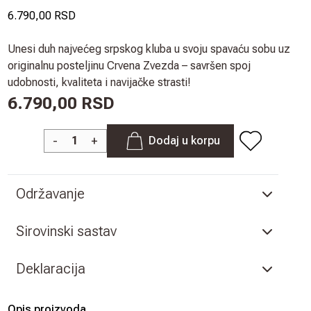
6.790,00 RSD
Unesi duh najvećeg srpskog kluba u svoju spavaću sobu uz
originalnu posteljinu Crvena Zvezda – savršen spoj
udobnosti, kvaliteta i navijačke strasti!
6.790,00 RSD
-
+
Dodaj u korpu
Održavanje
Sirovinski sastav
Deklaracija
Opis proizvoda