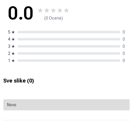
0.0
★
★
★
★
★
(0 Ocene)
5
★
0
4
★
0
3
★
0
2
★
0
1
★
0
Sve slike (
0
)