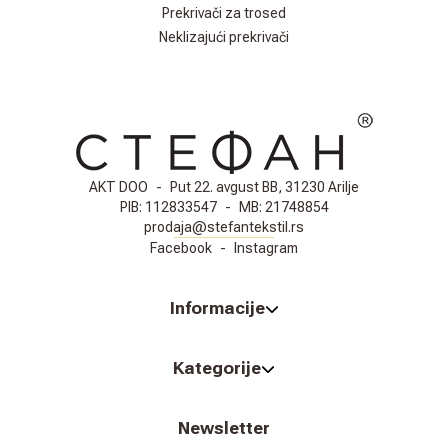
Prekrivači za trosed
Neklizajući prekrivači
AKT DOO
-
Put 22. avgust BB, 31230 Arilje
PIB:
112833547
-
MB:
21748854
prodaja@stefantekstil.rs
Facebook
-
Instagram
Informacije
Kategorije
Newsletter