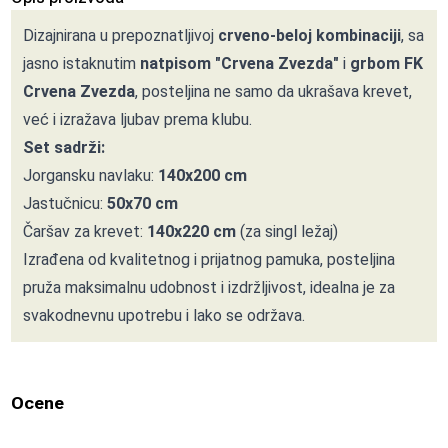
Dizajnirana u prepoznatljivoj
crveno-beloj kombinaciji
, sa
jasno istaknutim
natpisom "Crvena Zvezda"
i
grbom FK
Crvena Zvezda
, posteljina ne samo da ukrašava krevet,
već i izražava ljubav prema klubu.
Set sadrži:
Jorgansku navlaku:
140x200 cm
Jastučnicu:
50x70 cm
Čaršav za krevet:
140x220 cm
(za singl ležaj)
Izrađena od kvalitetnog i prijatnog pamuka, posteljina
pruža maksimalnu udobnost i izdržljivost, idealna je za
svakodnevnu upotrebu i lako se održava.
Ocene