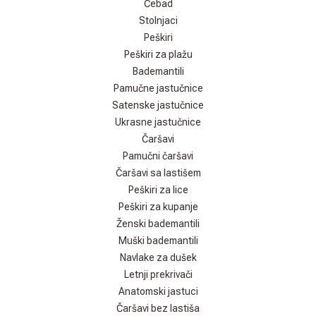
Ćebad
Stolnjaci
Peškiri
Peškiri za plažu
Bademantili
Pamučne jastučnice
Satenske jastučnice
Ukrasne jastučnice
Čaršavi
Pamučni čaršavi
Čaršavi sa lastišem
Peškiri za lice
Peškiri za kupanje
Ženski bademantili
Muški bademantili
Navlake za dušek
Letnji prekrivači
Anatomski jastuci
Čaršavi bez lastiša