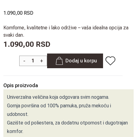
1.090,00 RSD
Komforne, kvalitetne i lako održive – vaša idealna opcija za
svaki dan.
1.090,00 RSD
-
+
Dodaj u korpu
Opis proizvoda
Univerzalna veličina koja odgovara svim nogama.
Gornja površina od 100% pamuka, pruža mekoću i
udobnost.
Gazište od poliestera, za dodatnu otpornost i dugotrajan
komfor.