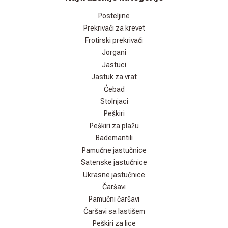
Posteljine
Prekrivači za krevet
Frotirski prekrivači
Jorgani
Jastuci
Jastuk za vrat
Ćebad
Stolnjaci
Peškiri
Peškiri za plažu
Bademantili
Pamučne jastučnice
Satenske jastučnice
Ukrasne jastučnice
Čaršavi
Pamučni čaršavi
Čaršavi sa lastišem
Peškiri za lice