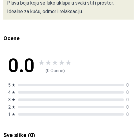
Plava boja koja se lako uklapa u svaki stil i prostor.
Idealne za kuću, odmor i relaksaciju.
Ocene
0.0
★
★
★
★
★
(0 Ocene)
5
★
0
4
★
0
3
★
0
2
★
0
1
★
0
Sve slike (
0
)