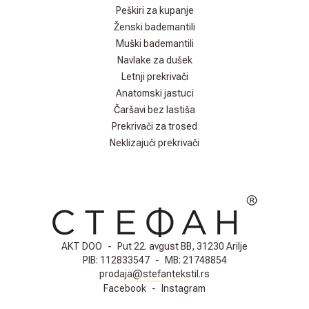
Peškiri za kupanje
Ženski bademantili
Muški bademantili
Navlake za dušek
Letnji prekrivači
Anatomski jastuci
Čaršavi bez lastiša
Prekrivači za trosed
Neklizajući prekrivači
AKT DOO
-
Put 22. avgust BB, 31230 Arilje
PIB:
112833547
-
MB:
21748854
prodaja@stefantekstil.rs
Facebook
-
Instagram