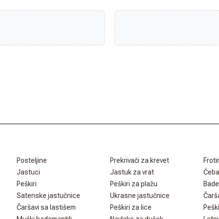
Posteljine
Prekrivači za krevet
Froti
Jastuci
Jastuk za vrat
Ćeb
Peškiri
Peškiri za plažu
Bade
Satenske jastučnice
Ukrasne jastučnice
Čarš
Čaršavi sa lastišem
Peškiri za lice
Peški