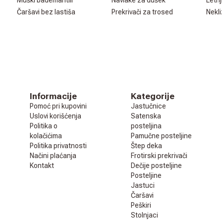
Muški bademantili
Navlake za dušek
Letnj
Čaršavi bez lastiša
Prekrivači za trosed
Nekli
Informacije
Kategorije
Pomoć pri kupovini
Jastučnice
Uslovi korišćenja
Satenska
Politika o
posteljina
kolačićima
Pamučne posteljine
Politika privatnosti
Štep deka
Načini plaćanja
Frotirski prekrivači
Kontakt
Dečije posteljine
Posteljine
Jastuci
Čaršavi
Peškiri
Stolnjaci