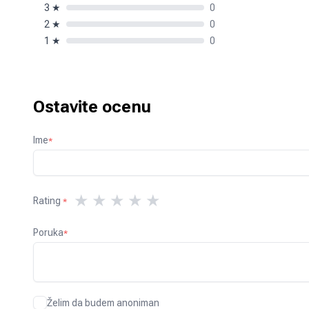
3
★
0
2
★
0
1
★
0
Ostavite ocenu
Ime
*
★
★
★
★
★
Rating
*
Poruka
*
Želim da budem anoniman