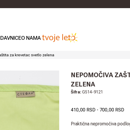
DAVNICE
O NAMA
tita za krevetac svetlo zelena
NEPOMOČIVA ZAŠT
ZELENA
Šifra:
G514-9121
410,00 RSD
-
700,00 RSD
Praktična nepromočiva podlo