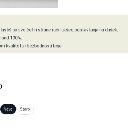
stiš sa sve četiri strane radi lakšeg postavljanja na dušek.
hlorid 100%.
m kvaliteta i bezbednosti boje.
0
)
Novo
Staro