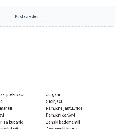
Postavi video
rski prekrivači
Jorgani
ad
Stolnjaci
mantili
Pamučne jastučnice
avi
Pamučni čaršavi
ri za kupanje
Ženski bademantili