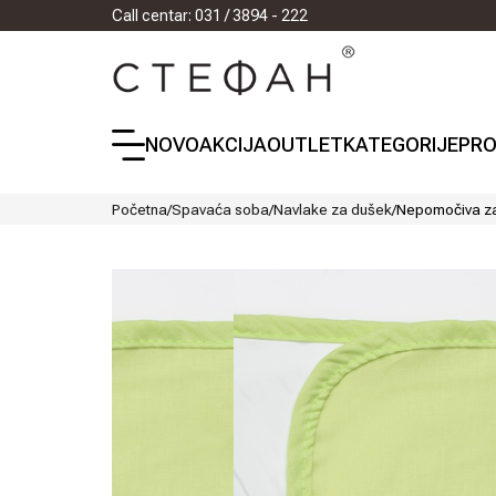
Call centar: 031 / 3894 - 222
NOVO
AKCIJA
OUTLET
KATEGORIJE
PRO
Početna
/
Spavaća soba
/
Navlake za dušek
/
Nepomočiva zaš