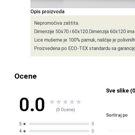
Opis proizvoda
Nepromočiva zaštita.
Dimenzije 50x70 i 60x120.Dimenzija 60x120 ima la
Lice mušeme je 100% pamuk, naličije je polivinil
Proizvedena po ECO-TEX standardu sa garancijo
Ocene
Sve slike (
0.0
★
★
★
★
★
(0 Ocene)
Sortiraj po
5
★
0
4
★
0