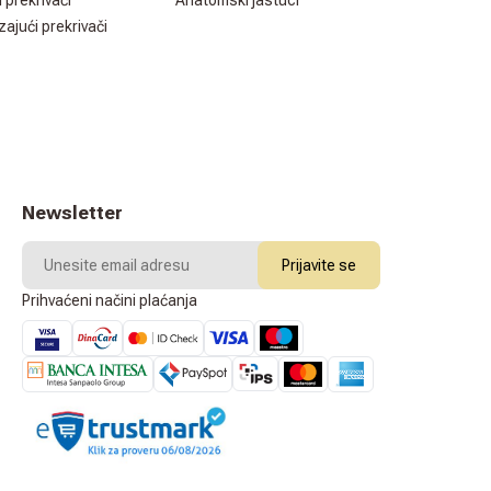
i prekrivači
Anatomski jastuci
zajući prekrivači
Newsletter
Prijavite se
Prihvaćeni načini plaćanja