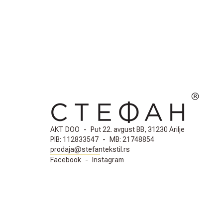
AKT DOO
-
Put 22. avgust BB, 31230 Arilje
PIB:
112833547
-
MB:
21748854
prodaja@stefantekstil.rs
Facebook
-
Instagram