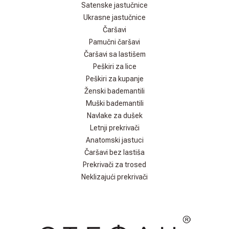
Satenske jastučnice
Ukrasne jastučnice
Čaršavi
Pamučni čaršavi
Čaršavi sa lastišem
Peškiri za lice
Peškiri za kupanje
Ženski bademantili
Muški bademantili
Navlake za dušek
Letnji prekrivači
Anatomski jastuci
Čaršavi bez lastiša
Prekrivači za trosed
Neklizajući prekrivači