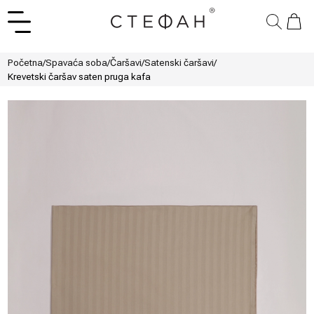
Početna
/
Spavaća soba
/
Čaršavi
/
Satenski čaršavi
/
Krevetski čaršav saten pruga kafa