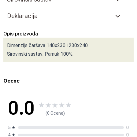
Deklaracija
Opis proizvoda
Dimenzije čaršava 140x230 i 230x240.
Sirovinski sastav: Pamuk 100%.
Ocene
0.0
★
★
★
★
★
(0 Ocene)
5
★
0
4
★
0