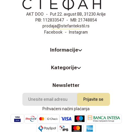
AKT DOO
-
Put 22. avgust BB, 31230 Arilje
PIB:
112833547
-
MB:
21748854
prodaja@stefantekstil.rs
Facebook
-
Instagram
Informacije
Kategorije
Newsletter
Prijavite se
Prihvaćeni načini plaćanja