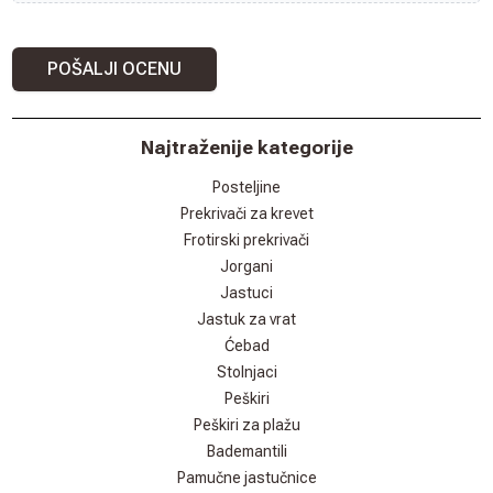
POŠALJI OCENU
Najtraženije kategorije
Posteljine
Prekrivači za krevet
Frotirski prekrivači
Jorgani
Jastuci
Jastuk za vrat
Ćebad
Stolnjaci
Peškiri
Peškiri za plažu
Bademantili
Pamučne jastučnice