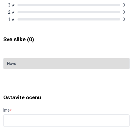
3
★
0
2
★
0
1
★
0
Sve slike (
0
)
Ostavite ocenu
Ime
*