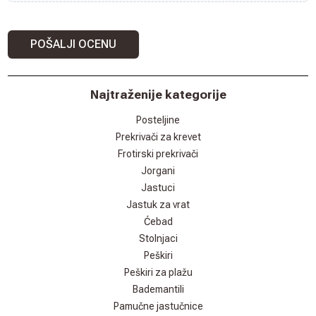
POŠALJI OCENU
Najtraženije kategorije
Posteljine
Prekrivači za krevet
Frotirski prekrivači
Jorgani
Jastuci
Jastuk za vrat
Ćebad
Stolnjaci
Peškiri
Peškiri za plažu
Bademantili
Pamučne jastučnice