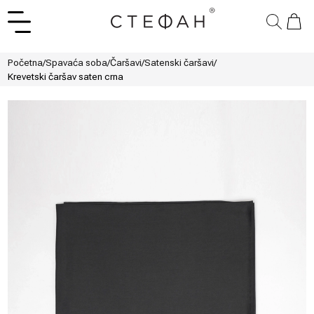
Početna
/
Spavaća soba
/
Čaršavi
/
Satenski čaršavi
/
Krevetski čaršav saten crna