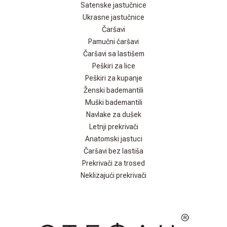
Satenske jastučnice
Ukrasne jastučnice
Čaršavi
Pamučni čaršavi
Čaršavi sa lastišem
Peškiri za lice
Peškiri za kupanje
Ženski bademantili
Muški bademantili
Navlake za dušek
Letnji prekrivači
Anatomski jastuci
Čaršavi bez lastiša
Prekrivači za trosed
Neklizajući prekrivači