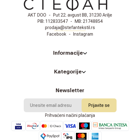
AKT DOO
-
Put 22. avgust BB, 31230 Arilje
PIB:
112833547
-
MB:
21748854
prodaja@stefantekstil.rs
Facebook
-
Instagram
Informacije
Kategorije
Newsletter
Prijavite se
Prihvaćeni načini plaćanja