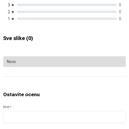
3
★
0
2
★
0
1
★
0
Sve slike (
0
)
Ostavite ocenu
Ime
*