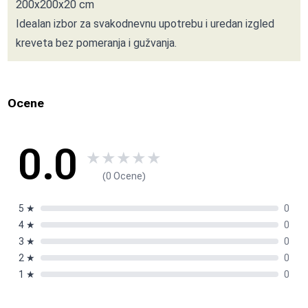
200x200x20 cm
Idealan izbor za svakodnevnu upotrebu i uredan izgled
kreveta bez pomeranja i gužvanja.
Ocene
0.0
★
★
★
★
★
(0 Ocene)
5
★
0
4
★
0
3
★
0
2
★
0
1
★
0