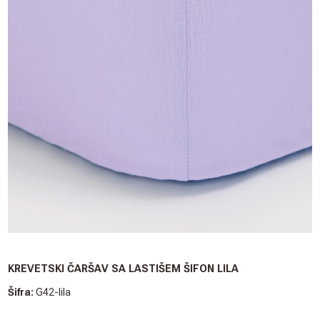
KREVETSKI ČARŠAV SA LASTIŠEM ŠIFON LILA
Šifra:
G42-lila