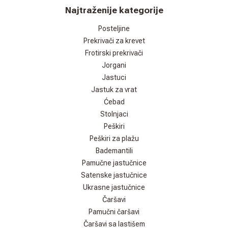
Najtraženije kategorije
Posteljine
Prekrivači za krevet
Frotirski prekrivači
Jorgani
Jastuci
Jastuk za vrat
Ćebad
Stolnjaci
Peškiri
Peškiri za plažu
Bademantili
Pamučne jastučnice
Satenske jastučnice
Ukrasne jastučnice
Čaršavi
Pamučni čaršavi
Čaršavi sa lastišem