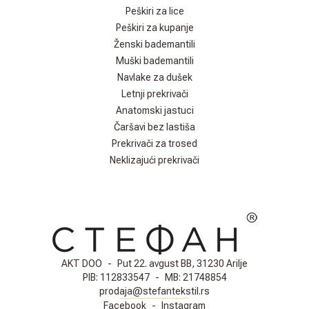
Peškiri za lice
Peškiri za kupanje
Ženski bademantili
Muški bademantili
Navlake za dušek
Letnji prekrivači
Anatomski jastuci
Čaršavi bez lastiša
Prekrivači za trosed
Neklizajući prekrivači
AKT DOO
-
Put 22. avgust BB, 31230 Arilje
PIB:
112833547
-
MB:
21748854
prodaja@stefantekstil.rs
Facebook
-
Instagram