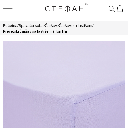
Početna
/
Spavaća soba
/
Čaršavi
/
Čaršavi sa lastišem
/
Krevetski čaršav sa lastišem šifon lila