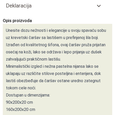
Deklaracija
Opis proizvoda
Unesite dozu nežnosti i elegancije u svoju spavaću sobu
uz krevetski čaršav sa lastišem u prefinjenoj lila boji.
Izrađen od kvalitetnog šifona, ovaj čaršav pruža prijatan
osećaj na koži, lako se održava i lepo prijanja uz dušek
zahvaljujući praktičnom lastišu.
Minimalistički izgled i nežna pastelna nijansa lako se
uklapaju uz različite stilove posteljina i enterijera, dok
lastiš obezbeđuje da čaršav ostane uredno zategnut
tokom cele noći.
Dostupan u dimenzijama:
90x200x20 cm
160x200x20 cm