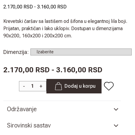
2.170,00 RSD
-
3.160,00 RSD
Krevetski čaršav sa lastišem od šifona u elegantnoj lila boji.
Prijatan, praktičan i lako uklopiv. Dostupan u dimenzijama
90x200, 160x200 i 200x200 cm.
Dimenzija
:
2.170,00 RSD - 3.160,00 RSD
-
+
Dodaj u korpu
Održavanje
Sirovinski sastav