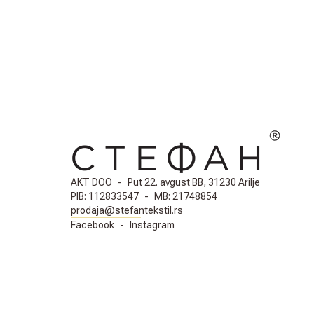
AKT DOO
-
Put 22. avgust BB, 31230 Arilje
PIB:
112833547
-
MB:
21748854
prodaja@stefantekstil.rs
Facebook
-
Instagram