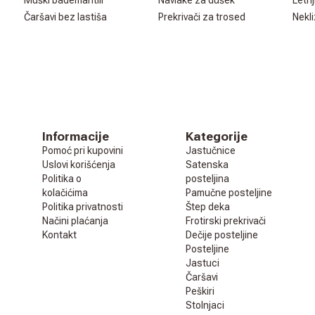
Muški bademantili
Navlake za dušek
Letnj
Čaršavi bez lastiša
Prekrivači za trosed
Nekli
Informacije
Kategorije
Pomoć pri kupovini
Jastučnice
Uslovi korišćenja
Satenska
Politika o
posteljina
kolačićima
Pamučne posteljine
Politika privatnosti
Štep deka
Načini plaćanja
Frotirski prekrivači
Kontakt
Dečije posteljine
Posteljine
Jastuci
Čaršavi
Peškiri
Stolnjaci