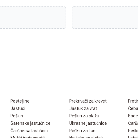
Posteljine
Prekrivači za krevet
Froti
Jastuci
Jastuk za vrat
Ćeb
Peškiri
Peškiri za plažu
Bade
Satenske jastučnice
Ukrasne jastučnice
Čarš
Čaršavi sa lastišem
Peškiri za lice
Peški