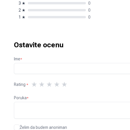
3
★
0
2
★
0
1
★
0
Ostavite ocenu
Ime
*
★
★
★
★
★
Rating
*
Poruka
*
Želim da budem anoniman