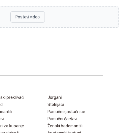
Postavi video
rski prekrivači
Jorgani
ad
Stolnjaci
mantili
Pamučne jastučnice
avi
Pamučni čaršavi
ri za kupanje
Ženski bademantili