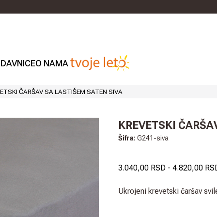
DAVNICE
O NAMA
ETSKI ČARŠAV SA LASTIŠEM SATEN SIVA
KREVETSKI ČARŠAV
Šifra:
G241-siva
3.040,00 RSD
-
4.820,00 RS
Ukrojeni krevetski čaršav svil