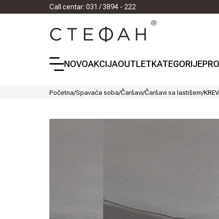
Call centar: 031 / 3894 - 222
NOVO
AKCIJA
OUTLET
KATEGORIJE
PRO
Početna
/
Spavaća soba
/
Čaršavi
/
Čaršavi sa lastišem
/
KREV