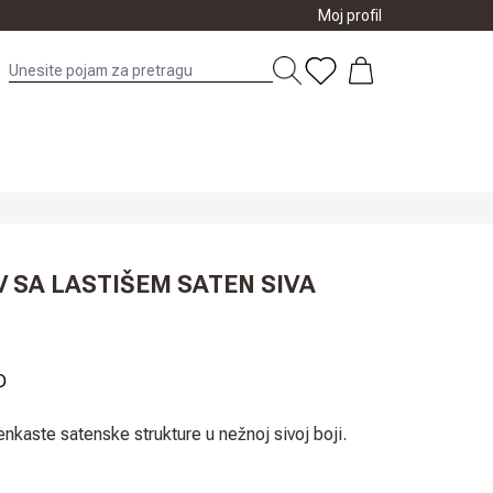
Moj profil
 SA LASTIŠEM SATEN SIVA
D
enkaste satenske strukture u nežnoj sivoj boji.