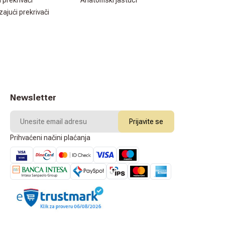
i prekrivači
Anatomski jastuci
zajući prekrivači
Newsletter
Prijavite se
Prihvaćeni načini plaćanja