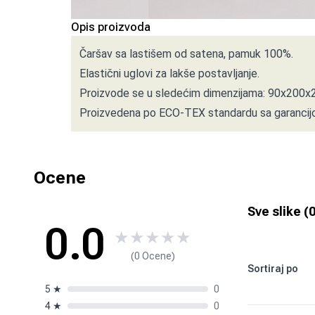
Opis proizvoda
Čaršav sa lastišem od satena, pamuk 100%.
Elastični uglovi za lakše postavljanje.
Proizvode se u sledećim dimenzijama: 90x200x
Proizvedena po ECO-TEX standardu sa garancijo
Ocene
Sve slike (
0.0
★
★
★
★
★
(0 Ocene)
Sortiraj po
5
★
0
4
★
0