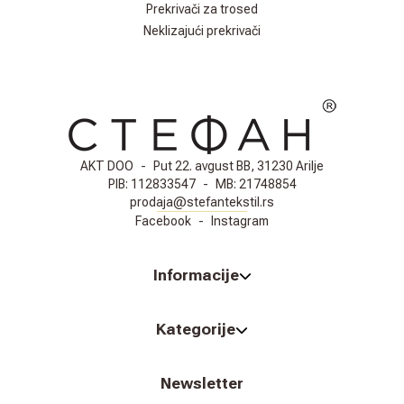
Prekrivači za trosed
Neklizajući prekrivači
AKT DOO
-
Put 22. avgust BB, 31230 Arilje
PIB:
112833547
-
MB:
21748854
prodaja@stefantekstil.rs
Facebook
-
Instagram
Informacije
Kategorije
Newsletter