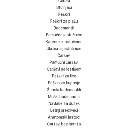
Ćebad
Stolnjaci
Peškiri
Peškiri za plažu
Bademantili
Pamučne jastučnice
Satenske jastučnice
Ukrasne jastučnice
Čaršavi
Pamučni čaršavi
Čaršavi sa lastišem
Peškiri za lice
Peškiri za kupanje
Ženski bademantili
Muški bademantili
Navlake za dušek
Letnji prekrivači
Anatomski jastuci
Čaršavi bez lastiša