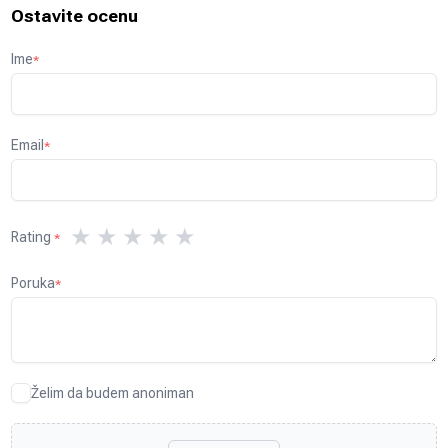
Ostavite ocenu
Ime
*
Email
*
★
★
★
★
★
Rating
*
Poruka
*
Želim da budem anoniman