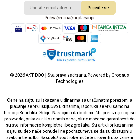
Prijavite se
Prihvaćeni načini plaćanja
©
2026
AKT DOO | Sva prava zadržana. Powered by
Croonus
Technologies
Cene na sajtu su iskazane u dinarima sa uračunatim porezom, a
plaćanje se vrši isključivo u dinarima, isporuka se vrši samo na
teritoriji Republike Srbije. Nastojimo da budemo što precizniji u opisu
proizvoda, prikazu slika i samih cena, ali ne možemo garantovati da
su sve informacije kompletne i bez grešaka. Svi artikli prikazani na
sajtu su deo naše ponude i ne podrazumeva se da su dostupni u
svakom trenutku. Raspoloživost robe možete proveriti pozivanjem