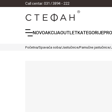
Call centar: 031 / 3894 - 222
NOVO
AKCIJA
OUTLET
KATEGORIJE
PRO
Početna
/
Spavaća soba
/
Jastučnice
/
Pamučne jastučnice
/