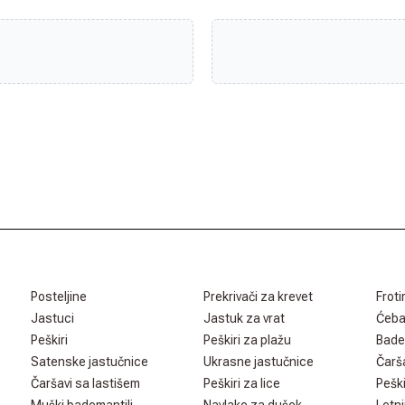
Posteljine
Prekrivači za krevet
Froti
Jastuci
Jastuk za vrat
Ćeb
Peškiri
Peškiri za plažu
Bade
Satenske jastučnice
Ukrasne jastučnice
Čarš
Čaršavi sa lastišem
Peškiri za lice
Peški