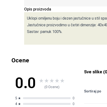
Opis proizvoda
Uklopi omiljenu boju i dezen jastučnice u stil s
Jastučnice proizvodimo u četiri dimenzije: 40x4
Sastav: pamuk 100%.
Ocene
Sve slike (
0.0
★
★
★
★
★
(0 Ocene)
Sortiraj po
5
★
0
4
★
0