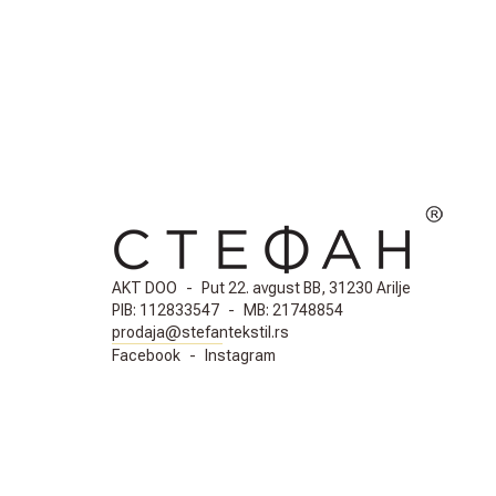
AKT DOO
-
Put 22. avgust BB, 31230 Arilje
PIB:
112833547
-
MB:
21748854
prodaja@stefantekstil.rs
Facebook
-
Instagram