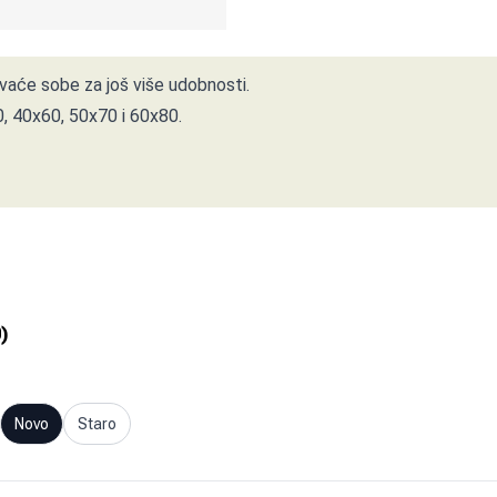
pavaće sobe za još više udobnosti.
0, 40x60, 50x70 i 60x80.
0
)
Novo
Staro