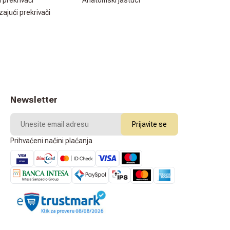
i prekrivači
Anatomski jastuci
zajući prekrivači
Newsletter
Prijavite se
Prihvaćeni načini plaćanja