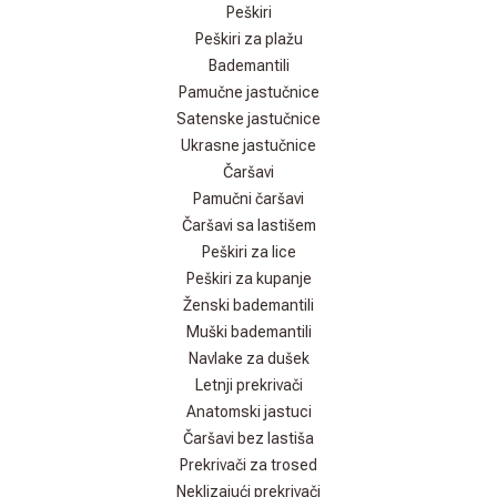
Peškiri
Peškiri za plažu
Bademantili
Pamučne jastučnice
Satenske jastučnice
Ukrasne jastučnice
Čaršavi
Pamučni čaršavi
Čaršavi sa lastišem
Peškiri za lice
Peškiri za kupanje
Ženski bademantili
Muški bademantili
Navlake za dušek
Letnji prekrivači
Anatomski jastuci
Čaršavi bez lastiša
Prekrivači za trosed
Neklizajući prekrivači