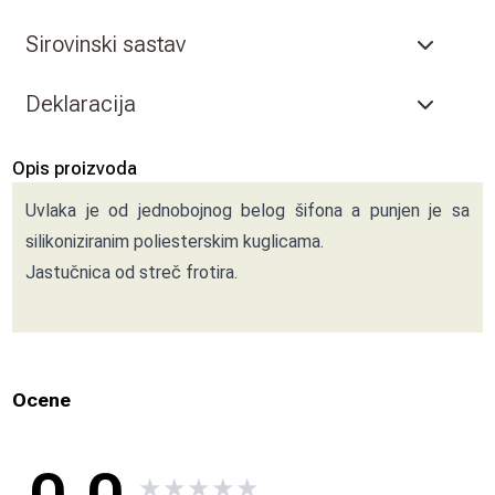
Sirovinski sastav
Deklaracija
Opis proizvoda
Uvlaka je od jednobojnog belog šifona a punjen je sa
silikoniziranim poliesterskim kuglicama.
Jastučnica od streč frotira.
Ocene
★
★
★
★
★