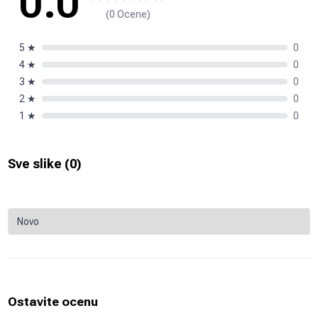
0.0
(0 Ocene)
5
★
0
4
★
0
3
★
0
2
★
0
1
★
0
Sve slike (
0
)
Ostavite ocenu