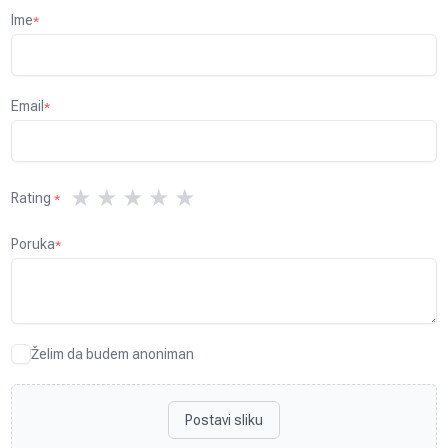
Ime
*
Email
*
★
★
★
★
★
Rating
*
Poruka
*
Želim da budem anoniman
Postavi sliku