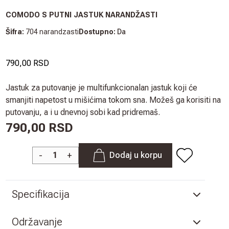
COMODO S PUTNI JASTUK NARANDŽASTI
Šifra:
704 narandzasti
Dostupno:
Da
790,00 RSD
Jastuk za putovanje je multifunkcionalan jastuk koji će
smanjiti napetost u mišićima tokom sna. Možeš ga korisiti na
putovanju, a i u dnevnoj sobi kad pridremaš.
790,00 RSD
-
+
Dodaj u korpu
Specifikacija
Održavanje