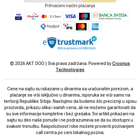
Prihvaćeni načini plaćanja
©
2026
AKT DOO | Sva prava zadržana. Powered by
Croonus
Technologies
Cene na sajtu su iskazane u dinarima sa uračunatim porezom, a
plaćanje se vrši isključivo u dinarima, isporuka se vrši samo na
teritoriji Republike Srbije. Nastojimo da budemo što precizniji u opisu
proizvoda, prikazu slika i samih cena, ali ne možemo garantovati da
su sve informacije kompletne i bez grešaka. Svi artikli prikazani na
sajtu su deo naše ponude i ne podrazumeva se da su dostupni u
svakom trenutku. Raspoloživost robe možete proveriti pozivanjem
call centra po ceni lokalnog poziva.