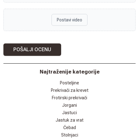
Postavi video
POŠALJI OCENU
Najtraženije kategorije
Posteljine
Prekrivači za krevet
Frotirski prekrivači
Jorgani
Jastuci
Jastuk za vrat
Ćebad
Stolnjaci