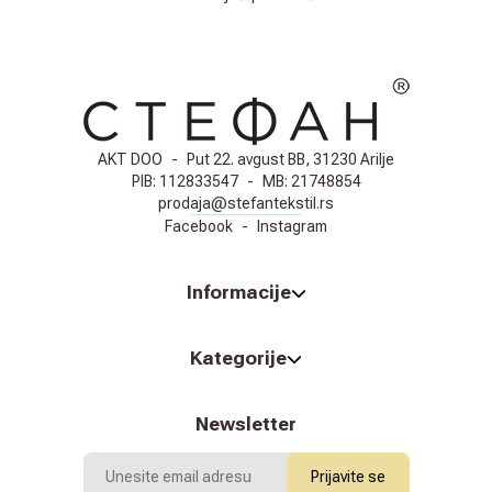
AKT DOO
-
Put 22. avgust BB, 31230 Arilje
PIB:
112833547
-
MB:
21748854
prodaja@stefantekstil.rs
Facebook
-
Instagram
Informacije
Kategorije
Newsletter
Prijavite se