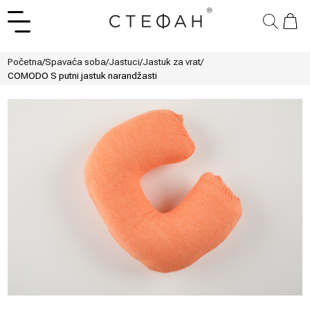
Početna
/
Spavaća soba
/
Jastuci
/
Jastuk za vrat
/
COMODO S putni jastuk narandžasti