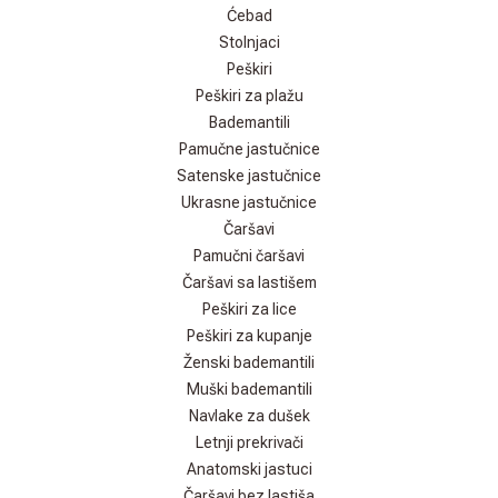
Ćebad
Stolnjaci
Peškiri
Peškiri za plažu
Bademantili
Pamučne jastučnice
Satenske jastučnice
Ukrasne jastučnice
Čaršavi
Pamučni čaršavi
Čaršavi sa lastišem
Peškiri za lice
Peškiri za kupanje
Ženski bademantili
Muški bademantili
Navlake za dušek
Letnji prekrivači
Anatomski jastuci
Čaršavi bez lastiša