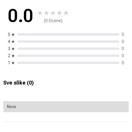
0.0
★
★
★
★
★
(0 Ocene)
5
★
0
4
★
0
3
★
0
2
★
0
1
★
0
Sve slike (
0
)