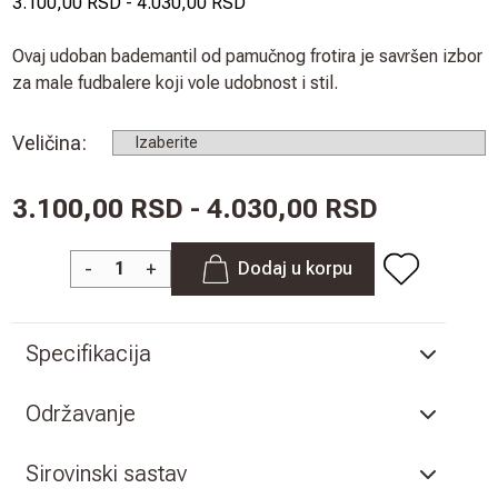
3.100,00 RSD
-
4.030,00 RSD
Ovaj udoban bademantil od pamučnog frotira je savršen izbor
za male fudbalere koji vole udobnost i stil.
Veličina
:
3.100,00 RSD - 4.030,00 RSD
-
+
Dodaj u korpu
Specifikacija
Održavanje
Sirovinski sastav