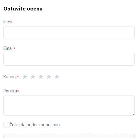
Ostavite ocenu
Ime
*
Email
*
★
★
★
★
★
Rating
*
Poruka
*
Želim da budem anoniman