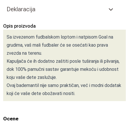
Deklaracija
Opis proizvoda
Sa izvezenom fudbalskom loptom i natpisom Goal na
grudima, vaš mali fudbaler će se osećati kao prava
zvezda na terenu.
Kapuljača će ih dodatno zaštiti posle tuširanja ili plivanja,
dok 100% pamučni sastav garantuje mekoću i udobnost
koju vaše dete zaslužuje.
Ovaj bademantil nije samo praktičan, već i modni dodatak
koji će vaše dete obožavati nositi.
Ocene