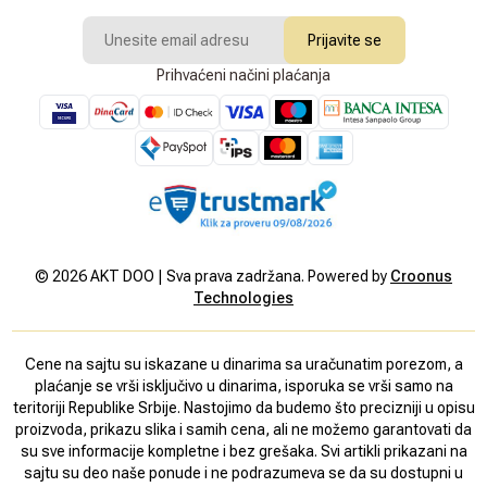
Prijavite se
Prihvaćeni načini plaćanja
©
2026
AKT DOO | Sva prava zadržana. Powered by
Croonus
Technologies
Cene na sajtu su iskazane u dinarima sa uračunatim porezom, a
plaćanje se vrši isključivo u dinarima, isporuka se vrši samo na
teritoriji Republike Srbije. Nastojimo da budemo što precizniji u opisu
proizvoda, prikazu slika i samih cena, ali ne možemo garantovati da
su sve informacije kompletne i bez grešaka. Svi artikli prikazani na
sajtu su deo naše ponude i ne podrazumeva se da su dostupni u