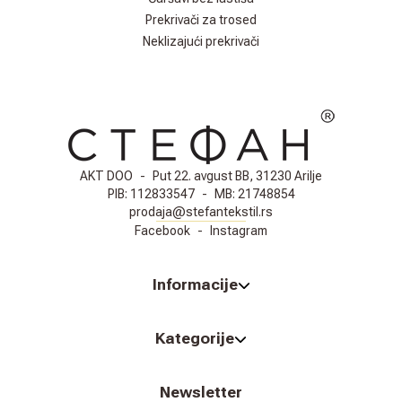
Prekrivači za trosed
Neklizajući prekrivači
AKT DOO
-
Put 22. avgust BB, 31230 Arilje
PIB:
112833547
-
MB:
21748854
prodaja@stefantekstil.rs
Facebook
-
Instagram
Informacije
Kategorije
Newsletter