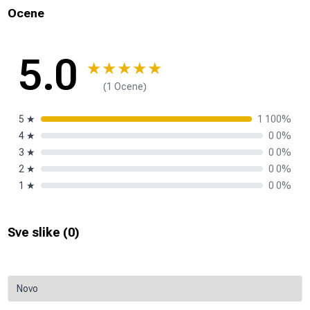
Ocene
5.0
★
★
★
★
★
(1 Ocene)
5
★
1 100%
4
★
0 0%
3
★
0 0%
2
★
0 0%
1
★
0 0%
Sve slike (
0
)