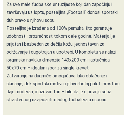
Za sve male fudbalske entuzijaste koji dan započinju i
završavaju uz loptu, posteljina „Football“ donosi sportski
duh pravo u njihovu sobu.
Posteljina je izrađena od 100% pamuka, što garantuje
udobnost i prozračnost tokom cele godine. Materijal je
prijatan i bezbedan za dečiju kožu, jednostavan za
održavanje i dugotrajan u upotrebi. U kompletu se nalazi
jorganska navlaka dimenzija 140x200 cm i jastučnica
50x70 cm – idealan izbor za single krevet.
Zatvaranje na dugmiće omogućava lako oblačenje i
skidanje, dok sportski motivi u plavo-beloj paleti prostoru
daju moderan, muževan ton – bilo da je u pitanju soba
strastvenog navijača ili mladog fudbalera u usponu.