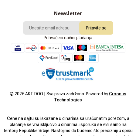
Newsletter
Prijavite se
Prihvaćeni načini plaćanja
©
2026
AKT DOO | Sva prava zadržana. Powered by
Croonus
Technologies
Cene na sajtu su iskazane u dinarima sa uračunatim porezom, a
plaćanje se vrši isključivo u dinarima, isporuka se vrši samo na
teritoriji Republike Srbije. Nastojimo da budemo što precizniji u opisu