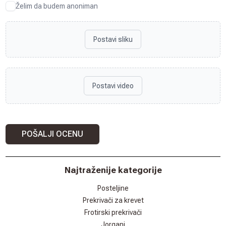
Želim da budem anoniman
Postavi sliku
Postavi video
POŠALJI OCENU
Najtraženije kategorije
Posteljine
Prekrivači za krevet
Frotirski prekrivači
Jorgani