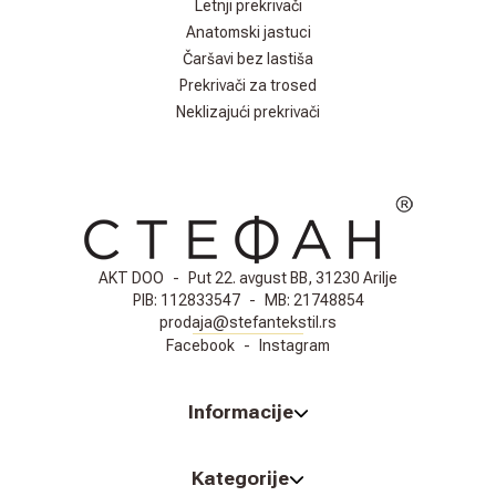
Letnji prekrivači
Anatomski jastuci
Čaršavi bez lastiša
Prekrivači za trosed
Neklizajući prekrivači
AKT DOO
-
Put 22. avgust BB, 31230 Arilje
PIB:
112833547
-
MB:
21748854
prodaja@stefantekstil.rs
Facebook
-
Instagram
Informacije
Kategorije