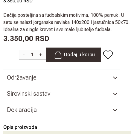
3.350,00 RSD
Dečija posteljina sa fudbalskim motivima, 100% pamuk. U
setu se nalazi jorganska navlaka 140x200 i jastučnica 50x70.
Idealna za single krevet i sve male ljubitelje fudbala.
3.350,00 RSD
-
+
Dodaj u korpu
Održavanje
Sirovinski sastav
Deklaracija
Opis proizvoda