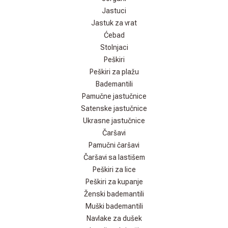
Jastuci
Jastuk za vrat
Ćebad
Stolnjaci
Peškiri
Peškiri za plažu
Bademantili
Pamučne jastučnice
Satenske jastučnice
Ukrasne jastučnice
Čaršavi
Pamučni čaršavi
Čaršavi sa lastišem
Peškiri za lice
Peškiri za kupanje
Ženski bademantili
Muški bademantili
Navlake za dušek