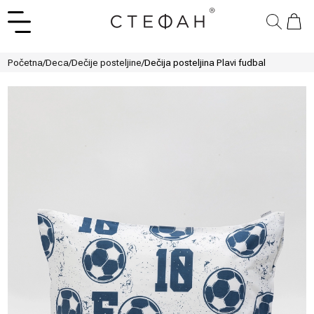
Početna
/
Deca
/
Dečije posteljine
/
Dečija posteljina Plavi fudbal